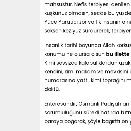
mahsustur. Nefis terbiyesi denilen ş
kuşkunuz olmasın, secde bu yüzden
Yüce Yaratıcı zor varlık insanın a
seksen kez yüz sürdürerek, terbiye
İnsanlık tarihi boyunca Allah korku
konumu ne olursa olsun
bu illette
Kimi sessizce kalabalıklardan uzak
kendini, kimi makam ve mevkisini b
numarasına yattı, kimi toprağını 
döktü.
Enteresandır, Osmanlı Padişahları 
sorumluluğunu sürekli hatırda tutm
paraya boğarak, şöyle bağırttı on y