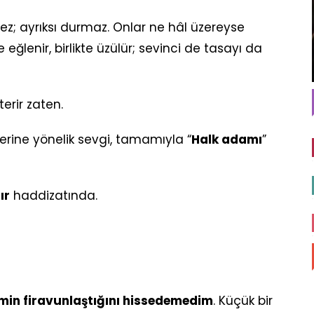
z; ayrıksı durmaz. Onlar ne hâl üzereyse
kte eğlenir, birlikte üzülür; sevinci de tasayı da
erir zaten.
lerine yönelik sevgi, tamamıyla “
Halk adamı
”
ır
haddizatında.
min firavunlaştığını hissedemedim
. Küçük bir