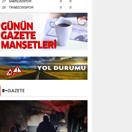
17
SAMSUNSPOR
0
0
18
TRABZONSPOR
0
0
E-
GAZETE