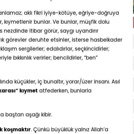
y anlamaz; aklı fikri iyiye-kötüye, eğriye-doğruya
, kıymetlenir bunlar. Ve bunlar, müşfik dolu
s nezdinde itibar görür, saygı uyandırır
ytırık görevler deruhte etsinler, isterse hasbelkader
laşım sergilerler; edalıdırlar, seçkincidirler;
e bıkkınlık verirler; bencildirler, “ben”
ında küçükler, iç bunaltır, yorar/üzer insanı. Asıl
karası” kıymet
atfederken, bunlarla
 baştan aşağı kibir.
ak koşmaktır
. Çünkü büyüklük yalnız Allah’a