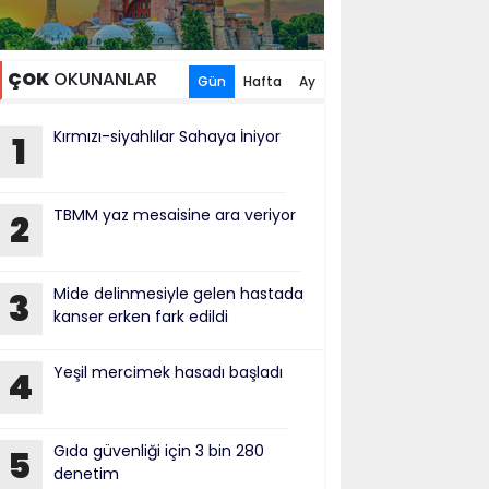
ÇOK
OKUNANLAR
Gün
Hafta
Ay
Kırmızı-siyahlılar Sahaya İniyor
1
TBMM yaz mesaisine ara veriyor
2
Mide delinmesiyle gelen hastada
3
kanser erken fark edildi
Yeşil mercimek hasadı başladı
4
Gıda güvenliği için 3 bin 280
5
denetim