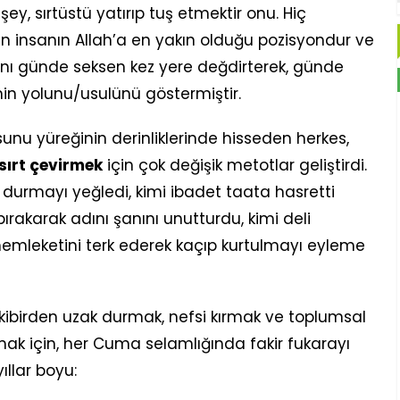
ey, sırtüstü yatırıp tuş etmektir onu. Hiç
 insanın Allah’a en yakın olduğu pozisyondur ve
lnını günde seksen kez yere değdirterek, günde
nin yolunu/usulünü göstermiştir.
sunu yüreğinin derinliklerinde hisseden herkes,
 sırt çevirmek
için çok değişik metotlar geliştirdi.
 durmayı yeğledi, kimi ibadet taata hasretti
ırakarak adını şanını unutturdu, kimi deli
memleketini terk ederek kaçıp kurtulmayı eyleme
kibirden uzak durmak, nefsi kırmak ve toplumsal
ak için, her Cuma selamlığında fakir fukarayı
ıllar boyu: