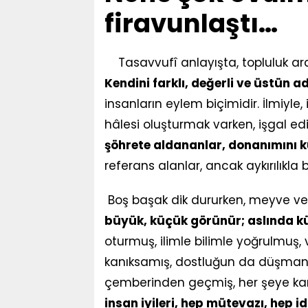
firavunlaştı…
Tasavvufî anlayışta, topluluk ara
Kendini farklı, değerli ve üstün 
insanların eylem biçimidir. İlmiyle
hâlesi oluşturmak varken, işgal e
şöhrete aldananlar, donanımını 
referans alanlar, ancak aykırılıkla bu
Boş başak dik dururken, meyve ver
büyük, küçük görünür; aslında k
oturmuş, ilimle bilimle yoğrulmuş, 
kanıksamış, dostluğun da düşmanlı
çemberinden geçmiş, her şeye kar
insan iyileri, hep mütevazı, hep i