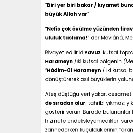
“
Biri yer biri bakar / kıyamet b
büyük Allah var
”
“
Nefis çok övülme yüzünden firavun
ululuk taslama!
” der Mevlânâ, Me
Rivayet edilir ki
Yavuz
, kutsal topr
Harameyn
/İki kutsal bölgenin
(Me
“
Hâdim-ül Harameyn
/ İki kutsal 
dönüştürerek asıl büyüklerin yolund
Ateş düştüğü yeri yakar, cesamet 
de sıradan olur
; tahribi yıkmaz; yık
gösterir sorun. Burada bulunanlar ko
hizmete endeksleyemedikleri sürece
zannederken küçüldüklerinin fark