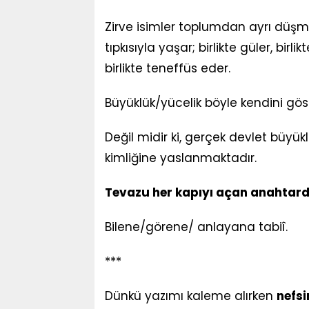
Zirve isimler toplumdan ayrı düşme
tıpkısıyla yaşar; birlikte güler, birli
birlikte teneffüs eder.
Büyüklük/yücelik böyle kendini göst
Değil midir ki, gerçek devlet büyük
kimliğine yaslanmaktadır.
Tevazu her kapıyı açan anahtard
Bilene/görene/ anlayana tabiî.
***
Dünkü yazımı kaleme alırken
nefsi