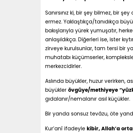
Sanırsınız ki, bir şey bilmez, bir şe
ermez. Yaklaştıkça/tanıdıkça büyür
bakışlarıyla yürek yumuşatır, herke
anlaşıldıkça. Diğerleri ise, ister kı
zirveye kurulsunlar, tam tersi bir yak
muhatabı küçümserler, kompleksleriyl
merkezcidirler.
Aslında büyükler, huzur verirken, asl
büyükler
övgüye/methiyeye
“yüz
gıdalanır/nemalanır asıl küçükler.
Bir yanda sonsuz tevâzu, öte yanda
Kur’anî ifadeyle
kibir, Allah’a ort