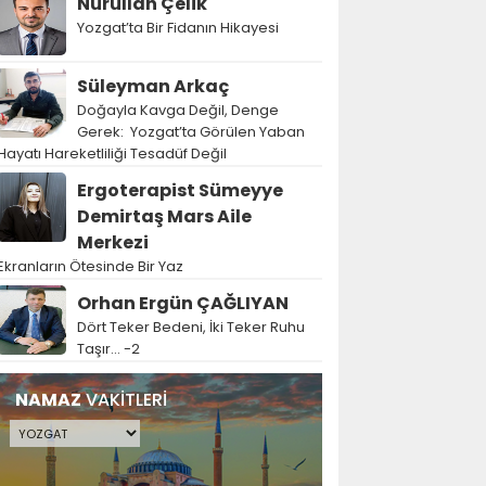
Nurullah Çelik
Yozgat’ta Bir Fidanın Hikayesi
Süleyman Arkaç
Doğayla Kavga Değil, Denge
Gerek: Yozgat’ta Görülen Yaban
Hayatı Hareketliliği Tesadüf Değil
Ergoterapist Sümeyye
Demirtaş Mars Aile
Merkezi
Ekranların Ötesinde Bir Yaz
Orhan Ergün ÇAĞLIYAN
Dört Teker Bedeni, İki Teker Ruhu
Taşır… -2
NAMAZ
VAKİTLERİ