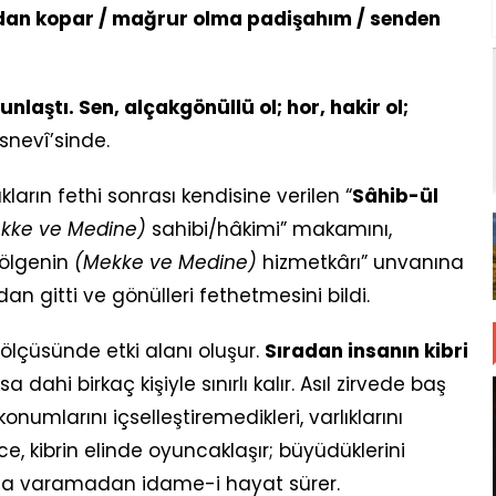
undan kopar / mağrur olma padişahım / senden
laştı. Sen, alçakgönüllü ol; hor, hakir ol;
snevî’sinde.
akların fethi sonrası kendisine verilen “
Sâhib-ül
kke ve Medine)
sahibi/hâkimi” makamını,
bölgenin
(Mekke ve Medine)
hizmetkârı” unvanına
an gitti ve gönülleri fethetmesini bildi.
ölçüsünde etki alanı oluşur.
Sıradan insanın kibri
sa dahi birkaç kişiyle sınırlı kalır. Asıl zirvede baş
numlarını içselleştiremedikleri, varlıklarını
, kibrin elinde oyuncaklaşır; büyüdüklerini
ına varamadan idame-i hayat sürer.