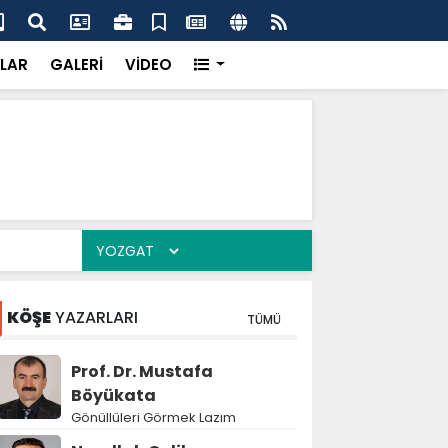
'dan UMKE'ye övgü
Gay
LAR
GALERİ
VİDEO
KÖŞE
YAZARLARI
TÜMÜ
Prof. Dr. Mustafa
Böyükata
Gönüllüleri Görmek Lazım