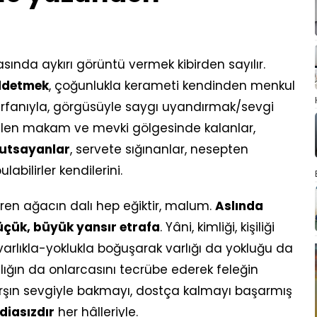
sında aykırı görüntü vermek kibirden sayılır.
addetmek
, çoğunlukla kerameti kendinden menkul
, irfanıyla, görgüsüyle saygı uyandırmak/sevgi
dilen makam ve mevki gölgesinde kalanlar,
kutsayanlar
, servete sığınanlar, nesepten
labilirler kendilerini.
en ağacın dalı hep eğiktir, malum.
Aslında
üçük, büyük yansır etrafa
. Yâni, kimliği, kişiliği
varlıkla-yoklukla boğuşarak varlığı da yokluğu da
ğın da onlarcasını tecrübe ederek feleğin
şın sevgiyle bakmayı, dostça kalmayı başarmış
ddiasızdır
her hâlleriyle.