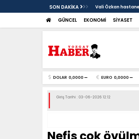
sis
SON DAKİKA
Vali Özkan hastanen
GÜNCEL
EKONOMİ
SİYASET
DOLAR
0,0000
EURO
0,0000
Giriş Tarihi : 03-06-2026 12:12
Nefis çok övül