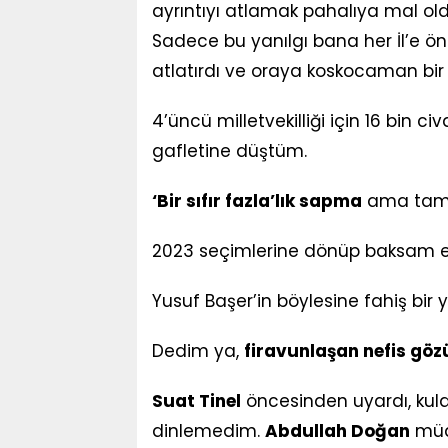
ayrıntıyı atlamak pahalıya mal ol
Sadece bu yanılgı bana her İl’e önc
atlatırdı ve oraya koskocaman bir y
4’üncü milletvekilliği için 16 bin ci
gafletine düştüm.
‘Bir sıfır fazla’lık sapma
ama tam 
2023 seçimlerine dönüp baksam ek
Yusuf Başer’in böylesine fahiş bi
Dedim ya,
firavunlaşan nefis göz
Suat Tinel
öncesinden uyardı, kul
dinlemedim.
Abdullah Doğan
müda