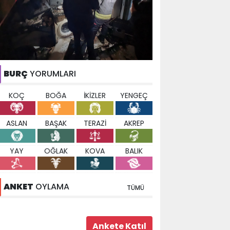
BURÇ
YORUMLARI
KOÇ
BOĞA
İKİZLER
YENGEÇ
ASLAN
BAŞAK
TERAZİ
AKREP
YAY
OĞLAK
KOVA
BALIK
ANKET
OYLAMA
TÜMÜ