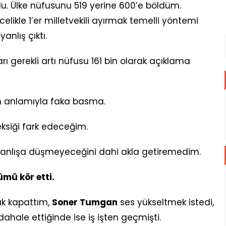
du. Ülke nüfusunu 519 yerine 600’e böldüm.
elikle 1’er milletvekili ayırmak temelli yöntemi
anlış çıktı.
varı gerekli artı nüfusu 161 bin olarak açıklama
anlamıyla faka basma.
siği fark edeceğim.
r yanlışa düşmeyeceğini dahi akla getiremedim.
ümü kör etti.
ak kapattım,
Soner Tumgan
ses yükseltmek istedi,
hale ettiğinde ise iş işten geçmişti.