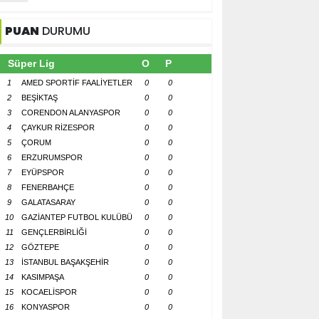
PUAN
DURUMU
Süper Lig
O
P
1
AMED SPORTİF FAALİYETLER
0
0
2
BEŞİKTAŞ
0
0
3
CORENDON ALANYASPOR
0
0
4
ÇAYKUR RİZESPOR
0
0
5
ÇORUM
0
0
6
ERZURUMSPOR
0
0
7
EYÜPSPOR
0
0
8
FENERBAHÇE
0
0
9
GALATASARAY
0
0
10
GAZİANTEP FUTBOL KULÜBÜ
0
0
11
GENÇLERBİRLİĞİ
0
0
12
GÖZTEPE
0
0
13
İSTANBUL BAŞAKŞEHİR
0
0
14
KASIMPAŞA
0
0
15
KOCAELİSPOR
0
0
16
KONYASPOR
0
0