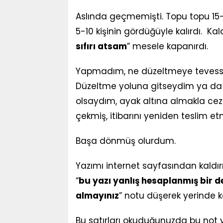
Aslında geçmemişti. Topu topu 15
5-10 kişinin gördüğüyle kalırdı. K
sıfırı atsam
” mesele kapanırdı.
Yapmadım, ne düzeltmeye tevessül 
Düzeltme yoluna gitseydim ya da 
olsaydım, ayak altına almakla ce
çekmiş, itibarını yeniden teslim e
Başa dönmüş olurdum.
Yazımı internet sayfasından kaldır
“
bu yazı yanlış hesaplanmış bir d
almayınız
” notu düşerek yerinde 
Bu satırları okuduğunuzda bu not ye