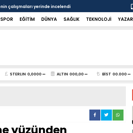
in çalışmaları yerinde incelendi
Karaarslan
SPOR
EĞİTİM
DÜNYA
SAĞLIK
TEKNOLOJİ
YAZAR
STERLIN
0,0000
ALTIN
000,00
BİST
00.000
me yüzünden