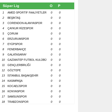
Süper Lig
O
P
1
AMED SPORTİF FAALİYETLER
0
0
2
BEŞİKTAŞ
0
0
3
CORENDON ALANYASPOR
0
0
4
ÇAYKUR RİZESPOR
0
0
5
ÇORUM
0
0
6
ERZURUMSPOR
0
0
7
EYÜPSPOR
0
0
8
FENERBAHÇE
0
0
9
GALATASARAY
0
0
10
GAZİANTEP FUTBOL KULÜBÜ
0
0
11
GENÇLERBİRLİĞİ
0
0
12
GÖZTEPE
0
0
13
İSTANBUL BAŞAKŞEHİR
0
0
14
KASIMPAŞA
0
0
15
KOCAELİSPOR
0
0
16
KONYASPOR
0
0
17
SAMSUNSPOR
0
0
18
TRABZONSPOR
0
0