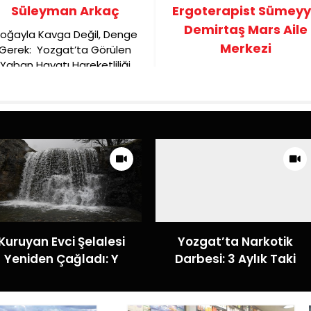
Süleyman Arkaç
Ergoterapist Sümey
Demirtaş Mars Aile
oğayla Kavga Değil, Denge
Merkezi
Gerek: Yozgat’ta Görülen
Yaban Hayatı Hareketliliği
Ekranların Ötesinde Bir Ya
Tesadüf Değil
Kuruyan Evci Şelalesi
Yozgat’ta Narkotik
Yeniden Çağladı: Y
Darbesi: 3 Aylık Taki