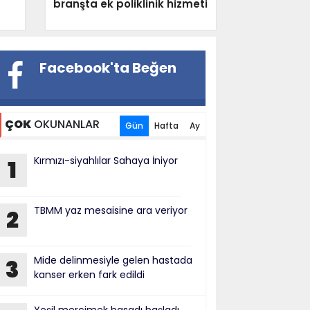
branşta ek poliklinik hizmeti
EKONOMİ
Facebook'ta Beğen
ÇOK
OKUNANLAR
Gün
Hafta
Ay
Kırmızı-siyahlılar Sahaya İniyor
1
TBMM yaz mesaisine ara veriyor
2
Mide delinmesiyle gelen hastada
3
kanser erken fark edildi
“Güvenlikten taviz