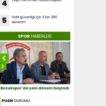
Yeşil mercimek hasadı başladı
4
Gıda güvenliği için 3 bin 280
5
denetim
SPOR
HABERLERİ
Bozokspor'da yeni dönem başladı
Yozgatlı güreşçi
PUAN
DURUMU