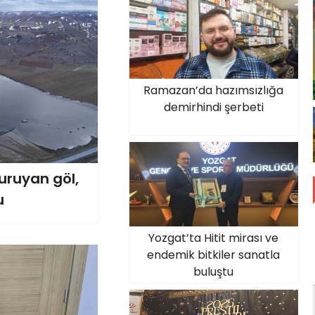
Ramazan’da hazımsızlığa
demirhindi şerbeti
ruyan göl,
u
Yozgat’ta Hitit mirası ve
endemik bitkiler sanatla
buluştu