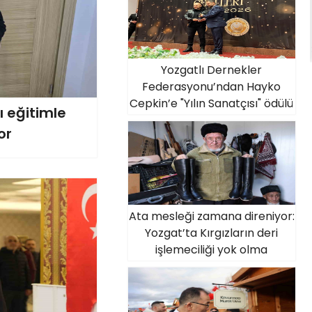
Yozgatlı Dernekler
Federasyonu’ndan Hayko
Cepkin’e "Yılın Sanatçısı" ödülü
ı eğitimle
or
Ata mesleği zamana direniyor:
Yozgat’ta Kırgızların deri
işlemeciliği yok olma
tehlikesiyle karşı karşıya