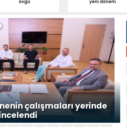
övgü
yeni dönem
nenin çalışmaları yerinde
incelendi