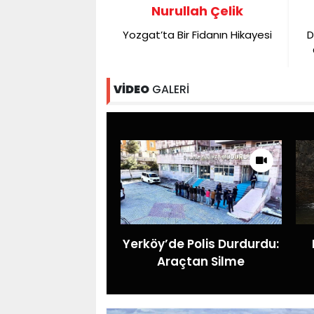
Dr. Mustafa
Nurullah Çelik
yükata
Yozgat’ta Bir Fidanın Hikayesi
D
ri Görmek Lazım
VİDEO
GALERİ
Yerköy’de Polis Durdurdu:
Araçtan Silme