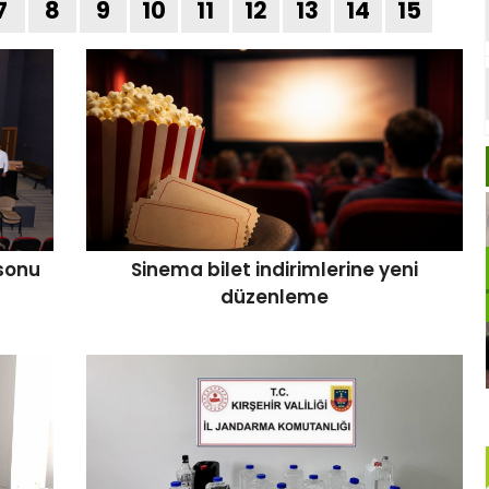
7
8
9
10
11
12
13
14
15
sonu
Sinema bilet indirimlerine yeni
düzenleme
Kırmızı-siyahlılar Sahaya İniyor