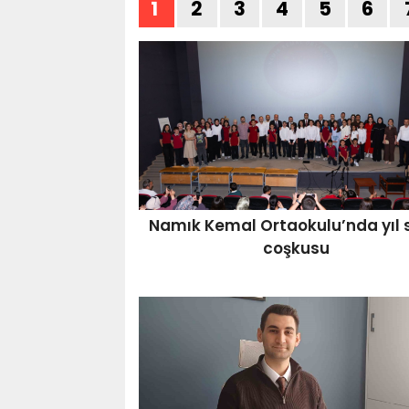
1
2
3
4
5
6
Namık Kemal Ortaokulu’nda yıl 
coşkusu