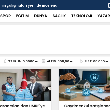
in çalışmaları yerinde incelendi
Karaarslan
SPOR
EĞİTİM
DÜNYA
SAĞLIK
TEKNOLOJİ
YAZAR
STERLIN
0,0000
ALTIN
000,00
BİST
00.000
araarslan'dan UMKE'ye
Gayrimenkul satışların