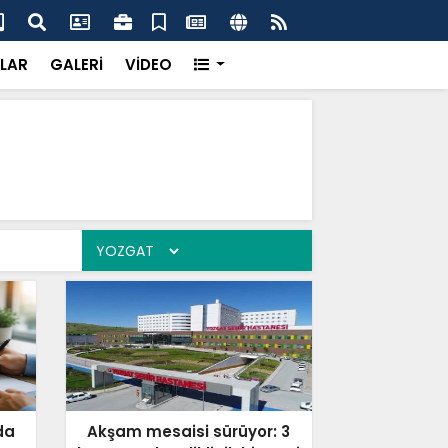
'dan UMKE'ye övgü
Gay
LAR
GALERİ
VİDEO
da
Akşam mesaisi sürüyor: 3