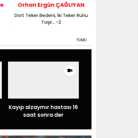
ye
Orhan Ergün ÇAĞLIYAN
Dört Teker Bedeni, İki Teker Ruhu
Taşır… -2
z
TÜMÜ
Kayıp alzaymır hastası 16
saat sonra der