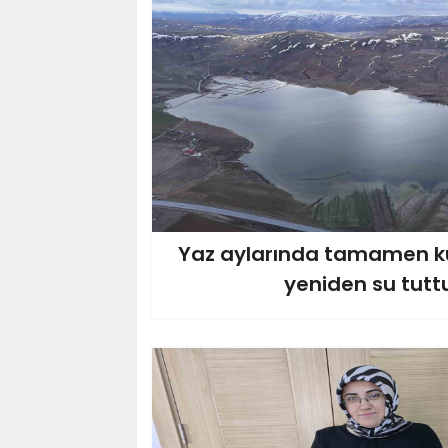
Yozgatlı kadınlar aldıkları
eğitimle so
Yaz aylarında tamamen ku
yeniden su tutt