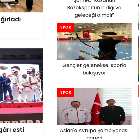
Şöhret: “Kazanan
Bozokspor’un birliği ve
geleceği olmalı”
ğırladı
SPOR
Gençler geleneksel sporla
buluşuyor
SPOR
ârı esti
Aslan'a Avrupa Şampiyonası
görevi