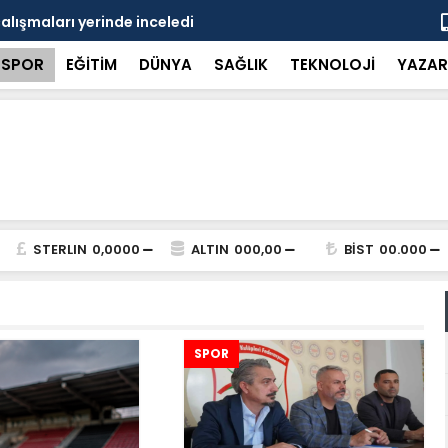
çalışmaları yerinde inceledi
Bakan Gürle
SPOR
EĞİTİM
DÜNYA
SAĞLIK
TEKNOLOJİ
YAZAR
STERLIN
0,0000
ALTIN
000,00
BİST
00.000
SPOR