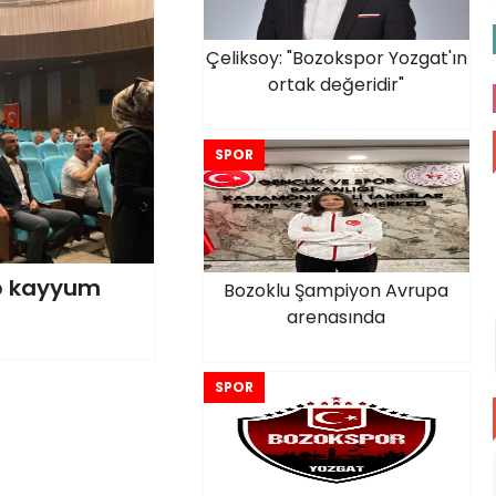
Çeliksoy: "Bozokspor Yozgat'ın
ortak değeridir"
SPOR
üp kayyum
Bozoklu Şampiyon Avrupa
arenasında
SPOR