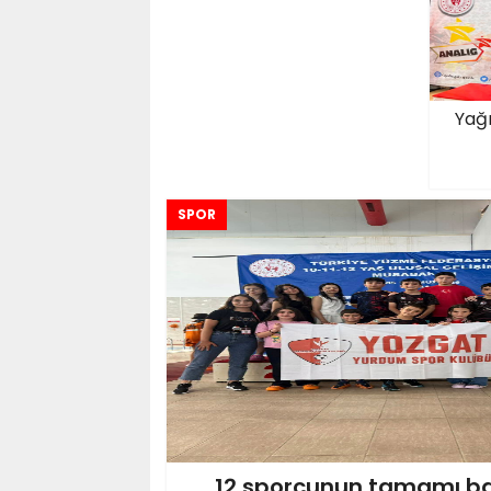
Yağ
SPOR
12 sporcunun tamamı bar