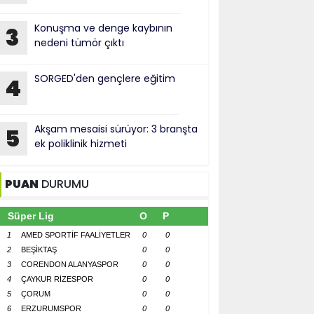
Konuşma ve denge kaybının
3
nedeni tümör çıktı
SORGED'den gençlere eğitim
4
Akşam mesaisi sürüyor: 3 branşta
5
ek poliklinik hizmeti
PUAN
DURUMU
Süper Lig
O
P
1
AMED SPORTİF FAALİYETLER
0
0
2
BEŞİKTAŞ
0
0
3
CORENDON ALANYASPOR
0
0
4
ÇAYKUR RİZESPOR
0
0
5
ÇORUM
0
0
6
ERZURUMSPOR
0
0