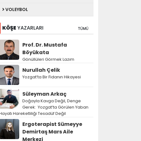
VOLEYBOL
KÖŞE
YAZARLARI
TÜMÜ
Prof. Dr. Mustafa
Böyükata
Gönüllüleri Görmek Lazım
Nurullah Çelik
Yozgat’ta Bir Fidanın Hikayesi
Süleyman Arkaç
Doğayla Kavga Değil, Denge
Gerek: Yozgat’ta Görülen Yaban
Hayatı Hareketliliği Tesadüf Değil
Ergoterapist Sümeyye
Demirtaş Mars Aile
Merkezi