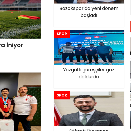
Bozokspor'da yeni dönem
başladı
SPOR
a İniyor
Yozgatlı güreşçiler göz
doldurdu
SPOR