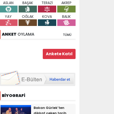
ASLAN
BAŞAK
TERAZİ
AKREP
YAY
OĞLAK
KOVA
BALIK
ANKET
OYLAMA
TÜMÜ
BİYOGRAFİ
Bakan Gürlek’ten
dikkat çeken tarih