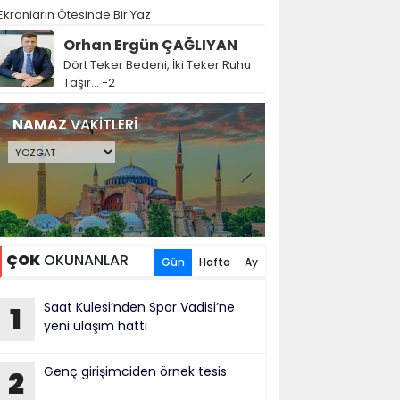
Ekranların Ötesinde Bir Yaz
Orhan Ergün ÇAĞLIYAN
Dört Teker Bedeni, İki Teker Ruhu
Taşır… -2
NAMAZ
VAKİTLERİ
ÇOK
OKUNANLAR
Gün
Hafta
Ay
Saat Kulesi’nden Spor Vadisi’ne
1
yeni ulaşım hattı
Genç girişimciden örnek tesis
2