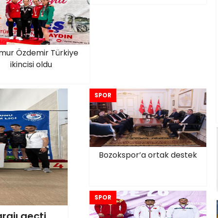
mur Özdemir Türkiye
ikincisi oldu
SPOR
Bozokspor’a ortak destek
SPOR
ajı geçti