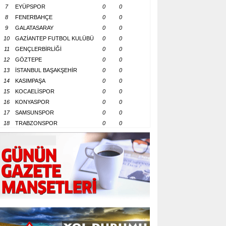
7
EYÜPSPOR
0
0
8
FENERBAHÇE
0
0
9
GALATASARAY
0
0
10
GAZİANTEP FUTBOL KULÜBÜ
0
0
11
GENÇLERBİRLİĞİ
0
0
12
GÖZTEPE
0
0
13
İSTANBUL BAŞAKŞEHİR
0
0
14
KASIMPAŞA
0
0
15
KOCAELİSPOR
0
0
16
KONYASPOR
0
0
17
SAMSUNSPOR
0
0
18
TRABZONSPOR
0
0