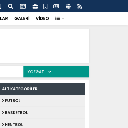
k’ten “Tek Çatı” mesajı
Hed
LAR
GALERİ
VİDEO
ALT KATEGORİLERİ
FUTBOL
BASKETBOL
HENTBOL