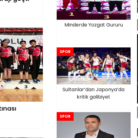
Minderde Yozgat Gururu
SPOR
Sultanlar’dan Japonya’da
kritik galibiyet
ınası
SPOR