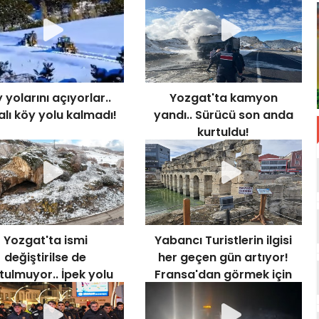
Taciri Yakalandı
bayrağına uzanan eller
kırılır, dili koparılır, nefesi
kesilir’’
 yolarını açıyorlar..
Yozgat'ta kamyon
lı köy yolu kalmadı!
yandı.. Sürücü son anda
kurtuldu!
Yozgat'ta ismi
Yabancı Turistlerin ilgisi
değiştirilse de
her geçen gün artıyor!
tulmuyor.. İpek yolu
Fransa'dan görmek için
güzergahında
geliyorlar!
bulunuyor!