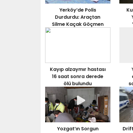
Yerköy’de Polis
Ku
Durdurdu: Araçtan
Silme Kaçak Göçmen
Çıktı
Doğ
Kayıp alzaymır hastası
16 saat sonra derede
ölü bulundu
s
Yozgat’ın Sorgun
Drif