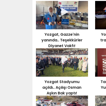
pa
Yozgat, Gazze'nin
Yo
yanında.. Teşekkürler
tra
Diyanet Vakfı!
Yozgat Stadyumu
Ta
açıldı.. Açılışı Osman
Yu
Aşkın Bak yaptı!