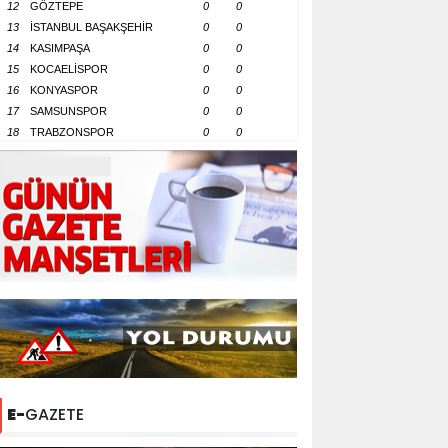
12
GÖZTEPE
0
0
13
İSTANBUL BAŞAKŞEHİR
0
0
14
KASIMPAŞA
0
0
15
KOCAELİSPOR
0
0
16
KONYASPOR
0
0
17
SAMSUNSPOR
0
0
18
TRABZONSPOR
0
0
E-
GAZETE