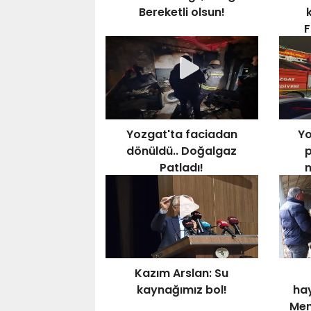
Bereketli olsun!
k
F
Yozgat'ta faciadan
Yo
dönüldü.. Doğalgaz
p
Patladı!
Kazım Arslan: Su
kaynağımız bol!
hay
Mem