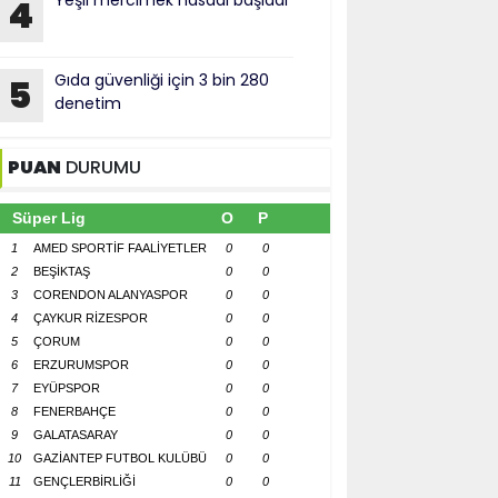
Yeşil mercimek hasadı başladı
4
Gıda güvenliği için 3 bin 280
5
denetim
PUAN
DURUMU
Süper Lig
O
P
1
AMED SPORTİF FAALİYETLER
0
0
2
BEŞİKTAŞ
0
0
3
CORENDON ALANYASPOR
0
0
4
ÇAYKUR RİZESPOR
0
0
5
ÇORUM
0
0
6
ERZURUMSPOR
0
0
7
EYÜPSPOR
0
0
8
FENERBAHÇE
0
0
9
GALATASARAY
0
0
10
GAZİANTEP FUTBOL KULÜBÜ
0
0
11
GENÇLERBİRLİĞİ
0
0