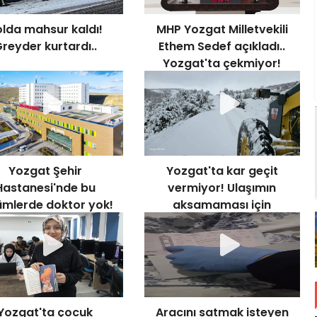
lda mahsur kaldı!
MHP Yozgat Milletvekili
reyder kurtardı..
Ethem Sedef açıkladı..
Yozgat'ta çekmiyor!
Yozgat Şehir
Yozgat'ta kar geçit
Hastanesi'nde bu
vermiyor! Ulaşımın
ümlerde doktor yok!
aksamaması için
çalışıyorlar..
Yozgat'ta çocuk
Aracını satmak isteyen