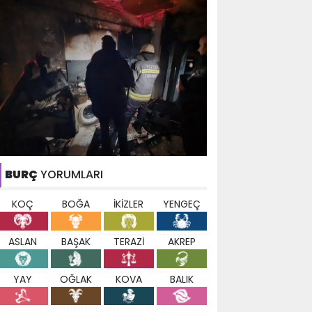
BURÇ
YORUMLARI
KOÇ
BOĞA
İKİZLER
YENGEÇ
ASLAN
BAŞAK
TERAZİ
AKREP
YAY
OĞLAK
KOVA
BALIK