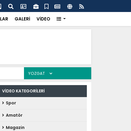
'dan UMKE'ye övgü
Gay
LAR
GALERİ
VİDEO
VİDEO KATEGORİLERİ
Spor
Amatör
Magazin