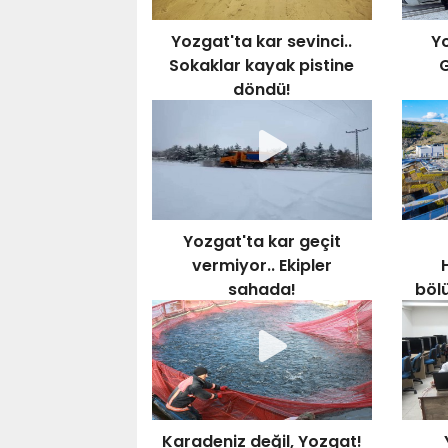
Yozgat'ta kar sevinci..
Yo
Sokaklar kayak pistine
G
döndü!
Yozgat'ta kar geçit
vermiyor.. Ekipler
sahada!
böl
Karadeniz değil, Yozgat!