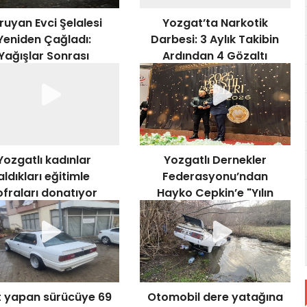
ruyan Evci Şelalesi
Yozgat’ta Narkotik
Yeniden Çağladı:
Darbesi: 3 Aylık Takibin
Yağışlar Sonrası
Ardından 4 Gözaltı
aseverlerin Akınına
Uğruyor
Yozgatlı kadınlar
Yozgatlı Dernekler
aldıkları eğitimle
Federasyonu’ndan
ofraları donatıyor
Hayko Cepkin’e "Yılın
Sanatçısı" ödülü
t yapan sürücüye 69
Otomobil dere yatağına