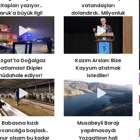
itapları yazıyor..
vatandaşları
aruk'a büyük ilgi!
dolandırdı.. Milyonluk
vurgun!
zgat'ta Doğalgaz
Kazım Arslan: Bize
atlaması! Ekipler
Kayyum atatmak
müdahale ediyor!
istediler!
Babasına kızdı
Musabeyli Barajı
vancılığa başladı..
yapılmasaydı
ur olsam bu kadar
Yozgatlının hali