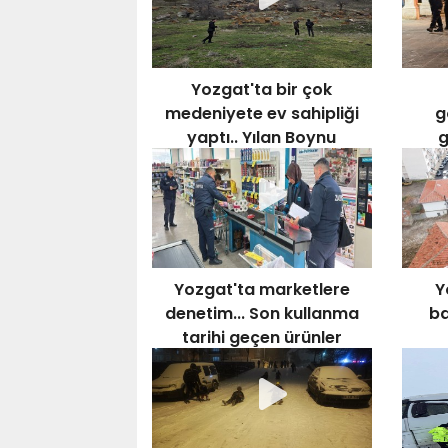
Yozgat'ta bir çok
medeniyete ev sahipliği
g
yaptı.. Yılan Boynu
g
Tepesi ilgi bekliyor!
Yozgat'ta marketlere
Y
denetim... Son kullanma
ba
tarihi geçen ürünler
imha edildi!