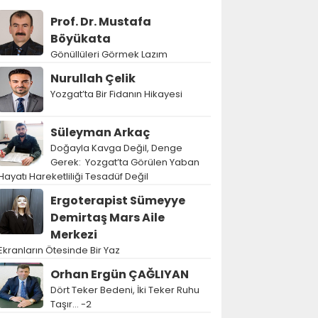
Prof. Dr. Mustafa
Böyükata
Gönüllüleri Görmek Lazım
Nurullah Çelik
Yozgat’ta Bir Fidanın Hikayesi
Süleyman Arkaç
Doğayla Kavga Değil, Denge
Gerek: Yozgat’ta Görülen Yaban
Hayatı Hareketliliği Tesadüf Değil
Ergoterapist Sümeyye
Demirtaş Mars Aile
Merkezi
Ekranların Ötesinde Bir Yaz
Orhan Ergün ÇAĞLIYAN
Dört Teker Bedeni, İki Teker Ruhu
Taşır… -2