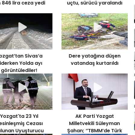
n 846 lira ceza yedi
uçtu, sürücü yaralandı
ozgat’tan Sivas’a
Dere yatağına düşen
iderken Yolda ayı
vatandaş kurtarıldı
görüntülediler!
Yozgat'ta 23 Yıl
AK Parti Yozgat
esinleşmiş Cezası
Milletvekili Süleyman
ulunan Uyuşturucu
Şahan; ‘’TBMM’de Türk