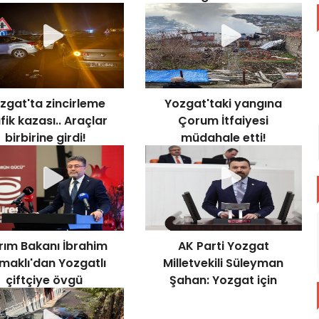
ra kazanamazdım!
perişandı! 25 yıl erken
tükendi!
zgat'ta zincirleme
Yozgat'taki yangına
fik kazası.. Araçlar
Çorum İtfaiyesi
birbirine girdi!
müdahale etti!
rım Bakanı İbrahim
AK Parti Yozgat
maklı'dan Yozgatlı
Milletvekili Süleyman
çiftçiye övgü
Şahan: Yozgat için
rahatımdan vazgeçtim!