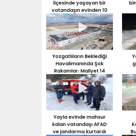
ilçesinde yaşayan bir
bi
vatandaşın evinden 10
ton çöp çıktı.
Yozgatlıların Beklediği
Y
Havalimanında Şok
g
Rakamlar: Maliyet 14
Katına Katlandı
Yayla evinde mahsur
kalan vatandaşı AFAD
K
ve jandarma kurtardı
B