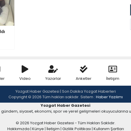
ldı
ler
Video
Yazarlar
Anketler
İletişim
Yozgat Haber Gazetesi | Son Dakika Yozgat Haberleri
Copyright © 2026 Tüm hakları saklıdır. Sistem :
Haber Yazılımı
Yozgat Haber Gazetesi
, gündem, siyaset, ekonomi, spor ve yerel gelişmeleri okuyucularına 
© 2026 Yozgat Haber Gazetesi - Tüm Hakları Saklıdır.
Hakkımızda
|
Künye
|
İletişim
|
Gizlilik Politikası
|
Kullanım Şartları