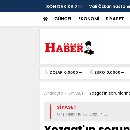
sis
SON DAKİKA
Vali Özkan hastanen
GÜNCEL
EKONOMİ
SİYASET
DOLAR
0,0000
EURO
0,0000
Anasayfa
SİYASET
Yozgat'ın sorunları
SİYASET
Giriş Tarihi : 16-07-2025 14:32
Yozgat'ın sorun