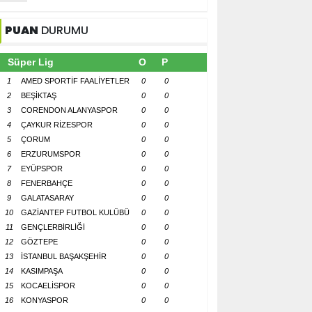
PUAN
DURUMU
Süper Lig
O
P
1
AMED SPORTİF FAALİYETLER
0
0
2
BEŞİKTAŞ
0
0
3
CORENDON ALANYASPOR
0
0
4
ÇAYKUR RİZESPOR
0
0
5
ÇORUM
0
0
6
ERZURUMSPOR
0
0
7
EYÜPSPOR
0
0
8
FENERBAHÇE
0
0
9
GALATASARAY
0
0
10
GAZİANTEP FUTBOL KULÜBÜ
0
0
11
GENÇLERBİRLİĞİ
0
0
12
GÖZTEPE
0
0
13
İSTANBUL BAŞAKŞEHİR
0
0
14
KASIMPAŞA
0
0
15
KOCAELİSPOR
0
0
16
KONYASPOR
0
0