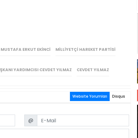
 MUSTAFA ERKUT EKINCI
MILLIYETÇI HAREKET PARTISI
KANI YARDIMCISI CEVDET YILMAZ
CEVDET YILMAZ
Website Yorumları
Disqus
Email
@