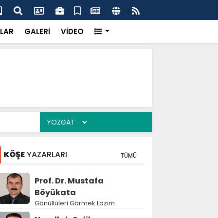
'dan UMKE'ye övgü
Gay
LAR
GALERİ
VİDEO
KÖŞE
YAZARLARI
TÜMÜ
Prof. Dr. Mustafa
Böyükata
Gönüllüleri Görmek Lazım