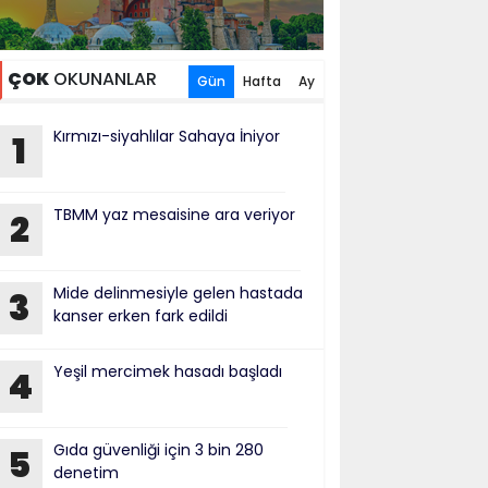
ÇOK
OKUNANLAR
Gün
Hafta
Ay
Kırmızı-siyahlılar Sahaya İniyor
1
TBMM yaz mesaisine ara veriyor
2
Mide delinmesiyle gelen hastada
3
kanser erken fark edildi
Yeşil mercimek hasadı başladı
4
Gıda güvenliği için 3 bin 280
5
denetim