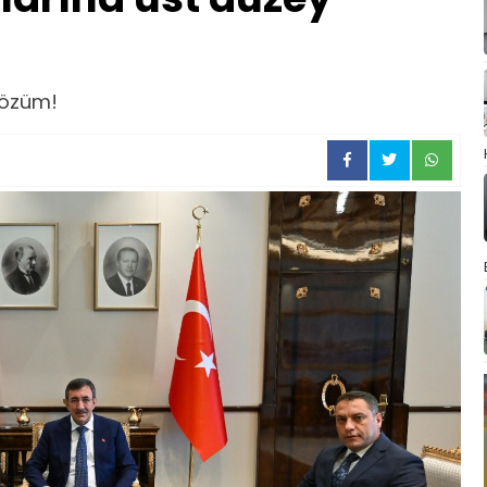
çözüm!