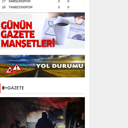
17
SAMSUNSPOR
0
0
18
TRABZONSPOR
0
0
E-
GAZETE