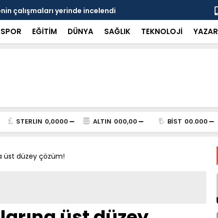
in çalışmaları yerinde incelendi
Karaarslan
SPOR
EĞİTİM
DÜNYA
SAĞLIK
TEKNOLOJİ
YAZAR
STERLIN
0,0000
ALTIN
000,00
BİST
00.000
na üst düzey çözüm!
larına üst düzey