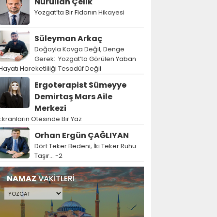
Nurullah Çelik
Yozgat’ta Bir Fidanın Hikayesi
Süleyman Arkaç
Doğayla Kavga Değil, Denge
Gerek: Yozgat’ta Görülen Yaban
Hayatı Hareketliliği Tesadüf Değil
Ergoterapist Sümeyye
Demirtaş Mars Aile
Merkezi
Ekranların Ötesinde Bir Yaz
Orhan Ergün ÇAĞLIYAN
Dört Teker Bedeni, İki Teker Ruhu
Taşır… -2
NAMAZ
VAKİTLERİ