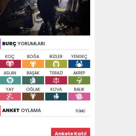
BURÇ
YORUMLARI
KOÇ
BOĞA
İKİZLER
YENGEÇ
ASLAN
BAŞAK
TERAZİ
AKREP
YAY
OĞLAK
KOVA
BALIK
ANKET
OYLAMA
TÜMÜ