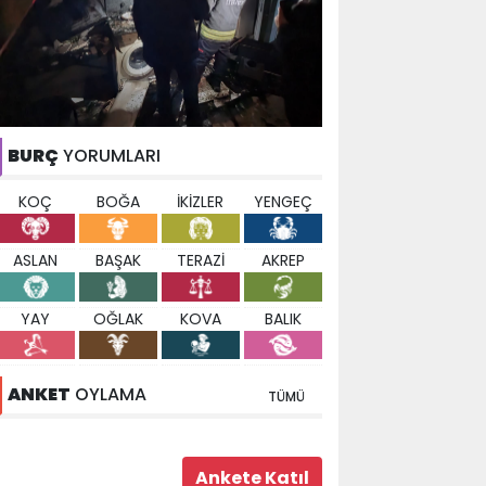
BURÇ
YORUMLARI
KOÇ
BOĞA
İKİZLER
YENGEÇ
ASLAN
BAŞAK
TERAZİ
AKREP
YAY
OĞLAK
KOVA
BALIK
ANKET
OYLAMA
TÜMÜ