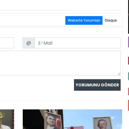
Website Yorumları
Disqus
Email
@