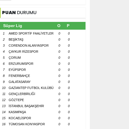
PUAN
DURUMU
Süper Lig
O
P
1
AMED SPORTİF FAALİYETLER
0
0
2
BEŞİKTAŞ
0
0
3
CORENDON ALANYASPOR
0
0
4
ÇAYKUR RİZESPOR
0
0
5
ÇORUM
0
0
6
ERZURUMSPOR
0
0
7
EYÜPSPOR
0
0
8
FENERBAHÇE
0
0
9
GALATASARAY
0
0
10
GAZİANTEP FUTBOL KULÜBÜ
0
0
11
GENÇLERBİRLİĞİ
0
0
12
GÖZTEPE
0
0
13
İSTANBUL BAŞAKŞEHİR
0
0
14
KASIMPAŞA
0
0
15
KOCAELİSPOR
0
0
16
TÜMOSAN KONYASPOR
0
0