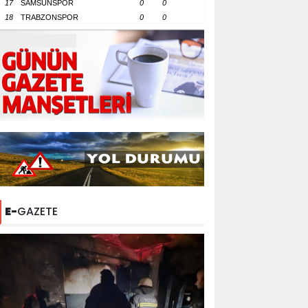
17
SAMSUNSPOR
0
0
18
TRABZONSPOR
0
0
E-
GAZETE