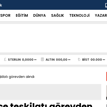
ok
“Küçük bir 
SPOR
EĞİTİM
DÜNYA
SAĞLIK
TEKNOLOJİ
YAZAR
STERLIN
0,0000
ALTIN
000,00
BİST
00.000
kilatı görevden alındı
çe teşkilatı görevden