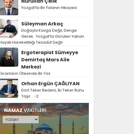
Nurullah Çelik
Yozgat’ta Bir Fidanın Hikayesi
Süleyman Arkaç
Doğayla Kavga Değil, Denge
Gerek: Yozgat’ta Görülen Yaban
Hayatı Hareketliliği Tesadüf Değil
Ergoterapist Sümeyye
Demirtaş Mars Aile
Merkezi
Ekranların Ötesinde Bir Yaz
Orhan Ergün ÇAĞLIYAN
Dört Teker Bedeni, İki Teker Ruhu
Taşır… -2
NAMAZ
VAKİTLERİ