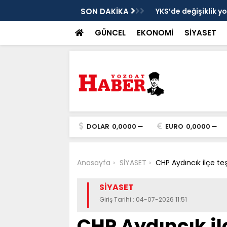
cek
SON DAKİKA
YKS’de değişiklik y
GÜNCEL
EKONOMİ
SİYASET
DOLAR
0,0000
EURO
0,0000
Anasayfa
SİYASET
CHP Aydıncık ilçe teş
SİYASET
Giriş Tarihi : 04-07-2026 11:51
CHP Aydıncık il