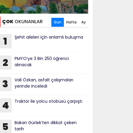
ÇOK
OKUNANLAR
Gün
Hafta
Ay
Şehit aileleri için anlamlı buluşma
1
PMYO’ye 3 Bin 250 öğrenci
2
alınacak
Vali Özkan, asfalt çalışmaları
3
yerinde inceledi
Traktör ile yolcu otobüsü çarpıştı
4
Bakan Gürlek’ten dikkat çeken
5
tarih