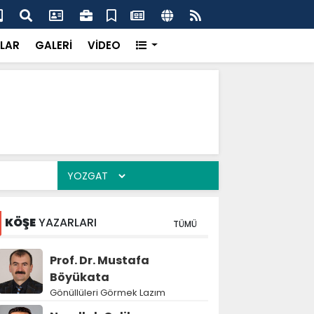
dikkatsizlik büyük felakete dönüşebilir”
Val
LAR
GALERİ
VİDEO
KÖŞE
YAZARLARI
TÜMÜ
Prof. Dr. Mustafa
Böyükata
Gönüllüleri Görmek Lazım