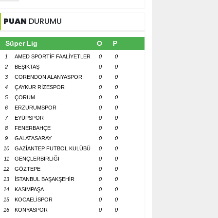
PUAN
DURUMU
Süper Lig
O
P
1
AMED SPORTİF FAALİYETLER
0
0
2
BEŞİKTAŞ
0
0
3
CORENDON ALANYASPOR
0
0
4
ÇAYKUR RİZESPOR
0
0
5
ÇORUM
0
0
6
ERZURUMSPOR
0
0
7
EYÜPSPOR
0
0
8
FENERBAHÇE
0
0
9
GALATASARAY
0
0
10
GAZİANTEP FUTBOL KULÜBÜ
0
0
11
GENÇLERBİRLİĞİ
0
0
12
GÖZTEPE
0
0
13
İSTANBUL BAŞAKŞEHİR
0
0
14
KASIMPAŞA
0
0
15
KOCAELİSPOR
0
0
16
KONYASPOR
0
0