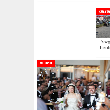
KÜLTÜR
Yozg
bırak
GÜNCEL