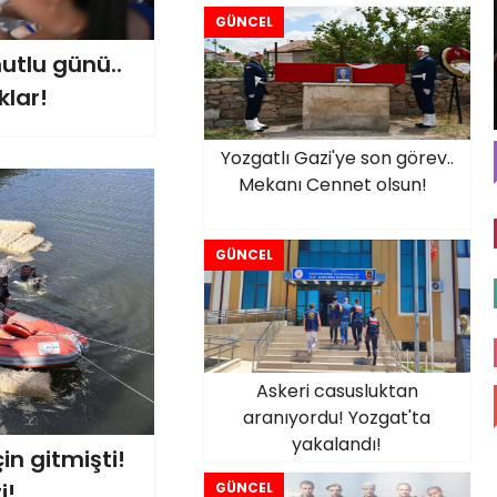
GÜNCEL
utlu günü..
lar!
Yozgatlı Gazi'ye son görev..
Mekanı Cennet olsun!
GÜNCEL
Askeri casusluktan
aranıyordu! Yozgat'ta
yakalandı!
çin gitmişti!
i!
GÜNCEL