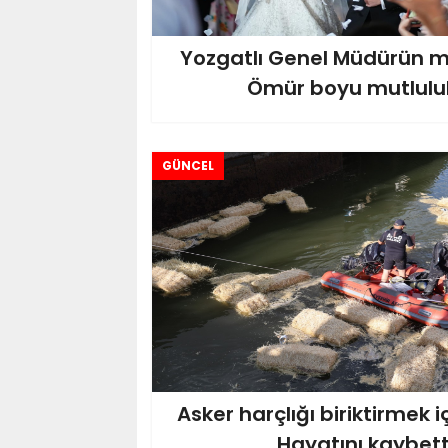
Yozgatlı Genel Müdürün m
Ömür boyu mutluluk
GÜNCEL
Asker harçlığı biriktirmek i
Hayatını kaybett