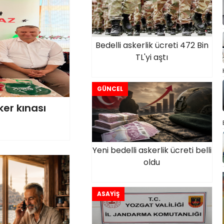
Bedelli askerlik ücreti 472 Bin
TL'yi aştı
GÜNCEL
ker kınası
Yeni bedelli askerlik ücreti belli
oldu
ASAYİŞ