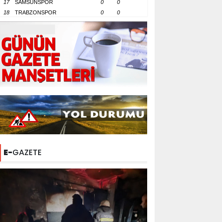
17
SAMSUNSPOR
0
0
18
TRABZONSPOR
0
0
E-
GAZETE