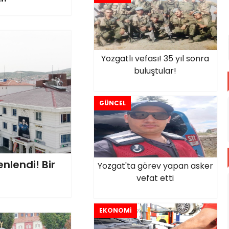
Yozgatlı vefası! 35 yıl sonra
buluştular!
GÜNCEL
nlendi! Bir
Yozgat'ta görev yapan asker
vefat etti
EKONOMİ