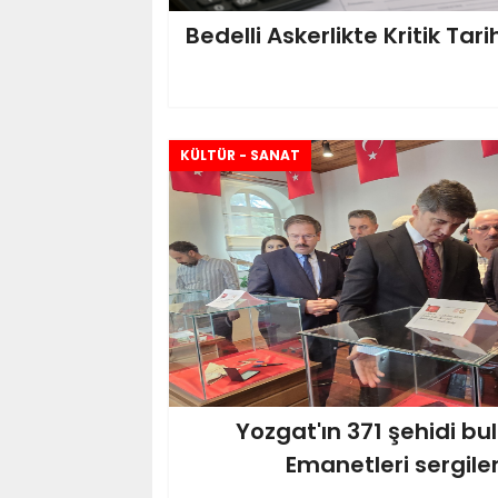
Bedelli Askerlikte Kritik Tar
KÜLTÜR - SANAT
Yozgat'ın 371 şehidi bu
Emanetleri sergile