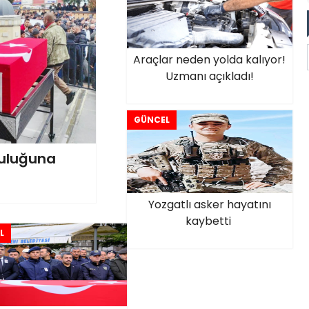
Araçlar neden yolda kalıyor!
Uzmanı açıkladı!
GÜNCEL
culuğuna
Yozgatlı asker hayatını
kaybetti
L