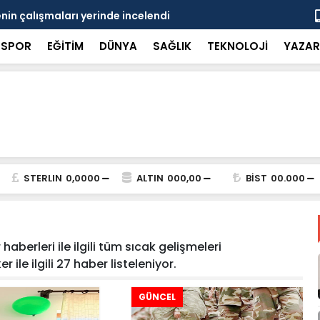
in çalışmaları yerinde incelendi
Karaarslan
SPOR
EĞİTİM
DÜNYA
SAĞLIK
TEKNOLOJİ
YAZAR
STERLIN
0,0000
ALTIN
000,00
BİST
00.000
aberleri ile ilgili tüm sıcak gelişmeleri
 ile ilgili 27 haber listeleniyor.
GÜNCEL