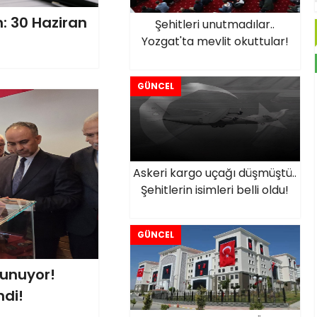
ih: 30 Haziran
Şehitleri unutmadılar..
Yozgat'ta mevlit okuttular!
GÜNCEL
Askeri kargo uçağı düşmüştü..
Şehitlerin isimleri belli oldu!
GÜNCEL
lunuyor!
ndi!