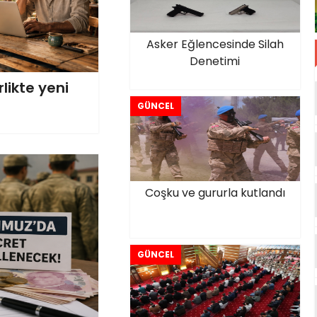
Asker Eğlencesinde Silah
Denetimi
likte yeni
GÜNCEL
Coşku ve gururla kutlandı
GÜNCEL