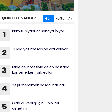
ÇOK
OKUNANLAR
Gün
Hafta
Ay
Kırmızı-siyahlılar Sahaya İniyor
1
TBMM yaz mesaisine ara veriyor
2
Mide delinmesiyle gelen hastada
3
kanser erken fark edildi
Yeşil mercimek hasadı başladı
4
Gıda güvenliği için 3 bin 280
5
denetim