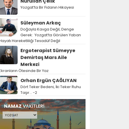
Nurullah Çelik
Yozgat’ta Bir Fidanın Hikayesi
Süleyman Arkaç
Doğayla Kavga Değil, Denge
Gerek: Yozgat’ta Görülen Yaban
Hayatı Hareketliliği Tesadüf Değil
Ergoterapist Sümeyye
Demirtaş Mars Aile
Merkezi
Ekranların Ötesinde Bir Yaz
Orhan Ergün ÇAĞLIYAN
Dört Teker Bedeni, İki Teker Ruhu
Taşır… -2
NAMAZ
VAKİTLERİ