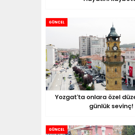
GÜNCEL
Yozgat'ta onlara özel düze
günlük sevinç!
GÜNCEL