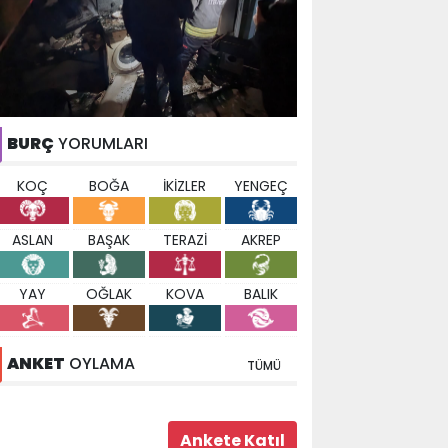
BURÇ
YORUMLARI
KOÇ
BOĞA
İKİZLER
YENGEÇ
ASLAN
BAŞAK
TERAZİ
AKREP
YAY
OĞLAK
KOVA
BALIK
ANKET
OYLAMA
TÜMÜ