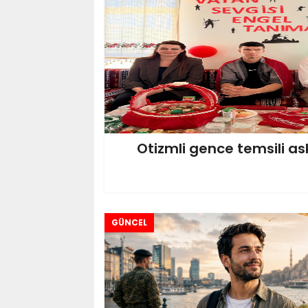
Otizmli gence temsili as
GÜNCEL