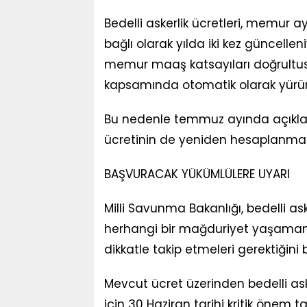
Bedelli askerlik ücretleri, memur a
bağlı olarak yılda iki kez güncell
memur maaş katsayıları doğrultus
kapsamında otomatik olarak yürürl
Bu nedenle temmuz ayında açıklanac
ücretinin de yeniden hesaplanması
BAŞVURACAK YÜKÜMLÜLERE UYARI
Milli Savunma Bakanlığı, bedelli a
herhangi bir mağduriyet yaşamam
dikkatle takip etmeleri gerektiğini be
Mevcut ücret üzerinden bedelli as
için 30 Haziran tarihi kritik önem 