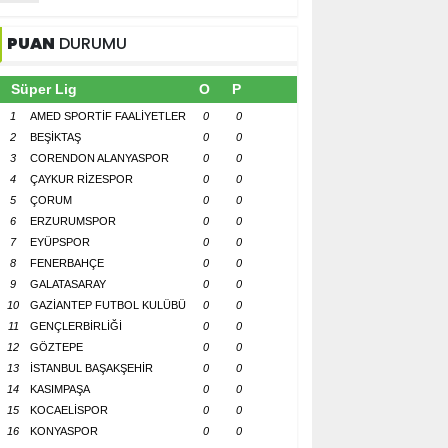
PUAN
DURUMU
Süper Lig
O
P
1
AMED SPORTİF FAALİYETLER
0
0
2
BEŞİKTAŞ
0
0
3
CORENDON ALANYASPOR
0
0
4
ÇAYKUR RİZESPOR
0
0
5
ÇORUM
0
0
6
ERZURUMSPOR
0
0
7
EYÜPSPOR
0
0
8
FENERBAHÇE
0
0
9
GALATASARAY
0
0
10
GAZİANTEP FUTBOL KULÜBÜ
0
0
11
GENÇLERBİRLİĞİ
0
0
12
GÖZTEPE
0
0
13
İSTANBUL BAŞAKŞEHİR
0
0
14
KASIMPAŞA
0
0
15
KOCAELİSPOR
0
0
16
KONYASPOR
0
0