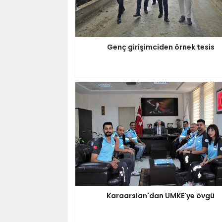
Genç girişimciden örnek tesis
Karaarslan'dan UMKE'ye övgü