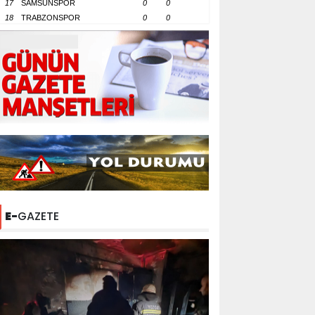
17
SAMSUNSPOR
0
0
18
TRABZONSPOR
0
0
E-
GAZETE