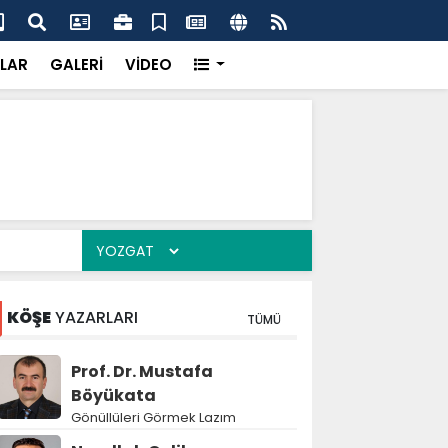
'dan UMKE'ye övgü
Gay
LAR
GALERİ
VİDEO
KÖŞE
YAZARLARI
TÜMÜ
Prof. Dr. Mustafa
Böyükata
Gönüllüleri Görmek Lazım