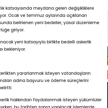
ylık katsayısında meydana gelen değişikliklere
eniyor. Ocak ve temmuz aylarında açıklanan
unda belirlenen yeni bedeller, yasal düzenleme
üğe giriyor.
ak yeni katsayıyla birlikte bedelli askerlik
 bekleniyor.
skerlikten yararlanmak isteyen vatandaşların
aları adına başvuru ve ödeme süreçlerini
lirtti.
kerlik hakkından faydalanmak isteyen yükümlüler
taşırken, bu tarihten sonra yapılacak işlemlerde