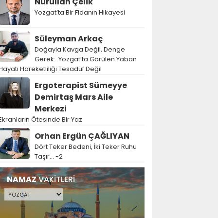
Nurullah Çelik
Yozgat’ta Bir Fidanın Hikayesi
Süleyman Arkaç
Doğayla Kavga Değil, Denge
Gerek: Yozgat’ta Görülen Yaban
Hayatı Hareketliliği Tesadüf Değil
Ergoterapist Sümeyye
Demirtaş Mars Aile
Merkezi
Ekranların Ötesinde Bir Yaz
Orhan Ergün ÇAĞLIYAN
Dört Teker Bedeni, İki Teker Ruhu
Taşır… -2
NAMAZ
VAKİTLERİ