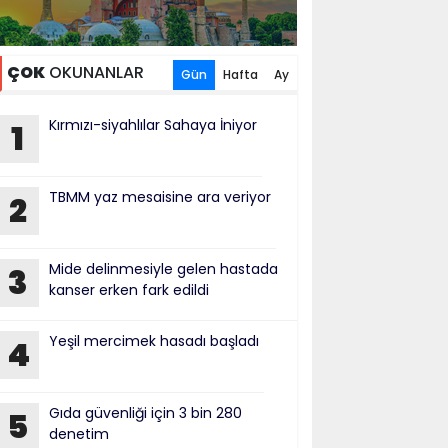
ÇOK
OKUNANLAR
Gün
Hafta
Ay
Kırmızı-siyahlılar Sahaya İniyor
1
TBMM yaz mesaisine ara veriyor
2
Mide delinmesiyle gelen hastada
3
kanser erken fark edildi
Yeşil mercimek hasadı başladı
4
Gıda güvenliği için 3 bin 280
5
denetim