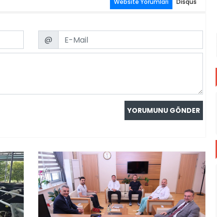
Website Yorumları
Disqus
Email
@