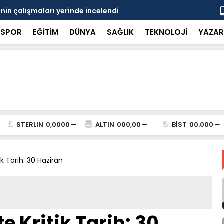
in çalışmaları yerinde incelendi
Karaarslan
SPOR
EĞİTİM
DÜNYA
SAĞLIK
TEKNOLOJİ
YAZAR
STERLIN
0,0000
ALTIN
000,00
BİST
00.000
tik Tarih: 30 Haziran
te Kritik Tarih: 30