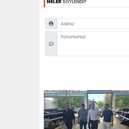
NELER
SÖYLENDİ?
Name
Comment