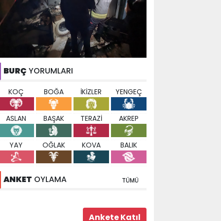
BURÇ
YORUMLARI
KOÇ
BOĞA
İKİZLER
YENGEÇ
ASLAN
BAŞAK
TERAZİ
AKREP
YAY
OĞLAK
KOVA
BALIK
ANKET
OYLAMA
TÜMÜ