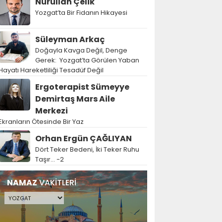
Nurullah Çelik
Yozgat’ta Bir Fidanın Hikayesi
Süleyman Arkaç
Doğayla Kavga Değil, Denge
Gerek: Yozgat’ta Görülen Yaban
Hayatı Hareketliliği Tesadüf Değil
Ergoterapist Sümeyye
Demirtaş Mars Aile
Merkezi
Ekranların Ötesinde Bir Yaz
Orhan Ergün ÇAĞLIYAN
Dört Teker Bedeni, İki Teker Ruhu
Taşır… -2
NAMAZ
VAKİTLERİ