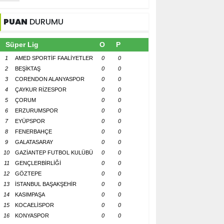
PUAN
DURUMU
Süper Lig
O
P
1
AMED SPORTİF FAALİYETLER
0
0
2
BEŞİKTAŞ
0
0
3
CORENDON ALANYASPOR
0
0
4
ÇAYKUR RİZESPOR
0
0
5
ÇORUM
0
0
6
ERZURUMSPOR
0
0
7
EYÜPSPOR
0
0
8
FENERBAHÇE
0
0
9
GALATASARAY
0
0
10
GAZİANTEP FUTBOL KULÜBÜ
0
0
11
GENÇLERBİRLİĞİ
0
0
12
GÖZTEPE
0
0
13
İSTANBUL BAŞAKŞEHİR
0
0
14
KASIMPAŞA
0
0
15
KOCAELİSPOR
0
0
16
KONYASPOR
0
0