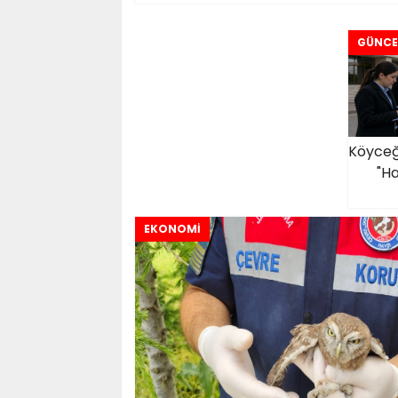
GÜNCE
Köyceğ
"H
EKONOMİ