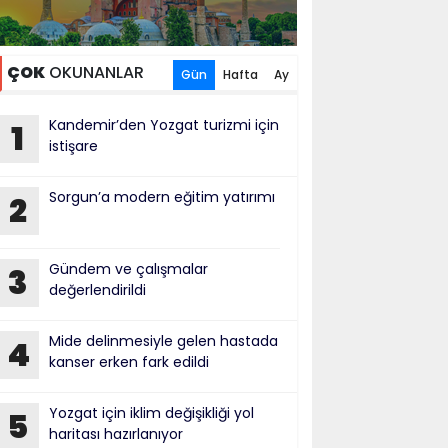
ÇOK
OKUNANLAR
Gün
Hafta
Ay
Kandemir’den Yozgat turizmi için
1
istişare
Sorgun’a modern eğitim yatırımı
2
Gündem ve çalışmalar
3
değerlendirildi
Mide delinmesiyle gelen hastada
4
kanser erken fark edildi
Yozgat için iklim değişikliği yol
5
haritası hazırlanıyor