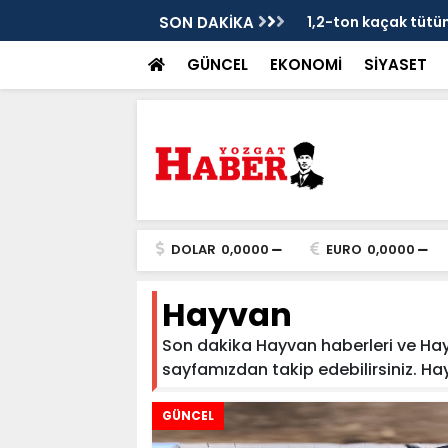
je
SON DAKİKA
1,2-ton kaçak tütün 
GÜNCEL
EKONOMİ
SİYASET
DOLAR
0,0000
EURO
0,0000
Hayvan
Son dakika Hayvan haberleri ve Hayva
sayfamızdan takip edebilirsiniz. Hayva
GÜNCEL