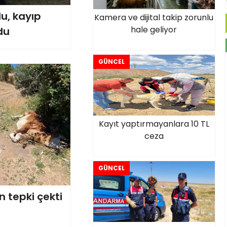
u, kayıp
Kamera ve dijital takip zorunlu
hale geliyor
du
GÜNCEL
Kayıt yaptırmayanlara 10 TL
ceza
GÜNCEL
 tepki çekti