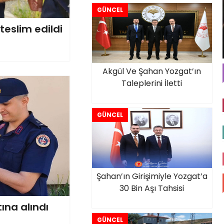
GÜNCEL
teslim edildi
Akgül Ve Şahan Yozgat’ın
Taleplerini İletti
GÜNCEL
Şahan’ın Girişimiyle Yozgat’a
30 Bin Aşı Tahsisi
ına alındı
GÜNCEL