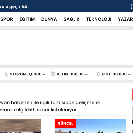
ele geçirildi
8 kişiye ka
SPOR
EĞİTİM
DÜNYA
SAĞLIK
TEKNOLOJİ
YAZAR
STERLIN
0,0000
ALTIN
000,00
BİST
00.000
n haberleri ile ilgili tüm sıcak gelişmeleri
n ile ilgili 50 haber listeleniyor.
GÜNCEL