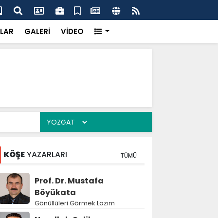
çak kazı baskını
Jan
LAR
GALERİ
VİDEO
KÖŞE
YAZARLARI
TÜMÜ
Prof. Dr. Mustafa
Böyükata
Gönüllüleri Görmek Lazım