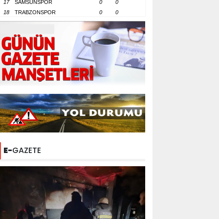
17
SAMSUNSPOR
0
0
18
TRABZONSPOR
0
0
E-
GAZETE