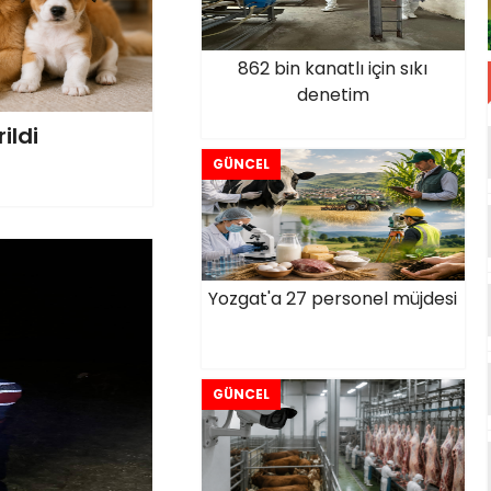
862 bin kanatlı için sıkı
denetim
ildi
GÜNCEL
Yozgat'a 27 personel müjdesi
GÜNCEL