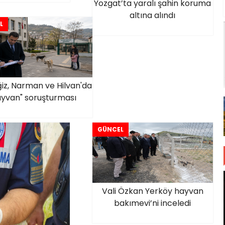
Yozgat’ta yaralı şahin koruma
altına alındı
L
iz, Narman ve Hilvan'da
ayvan" soruşturması
GÜNCEL
Vali Özkan Yerköy hayvan
bakımevi’ni inceledi