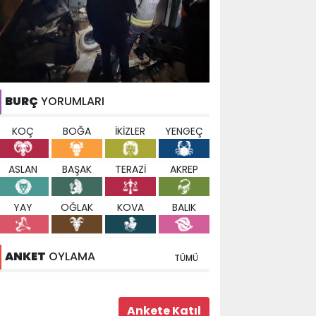
BURÇ
YORUMLARI
KOÇ
BOĞA
İKİZLER
YENGEÇ
ASLAN
BAŞAK
TERAZİ
AKREP
YAY
OĞLAK
KOVA
BALIK
ANKET
OYLAMA
TÜMÜ