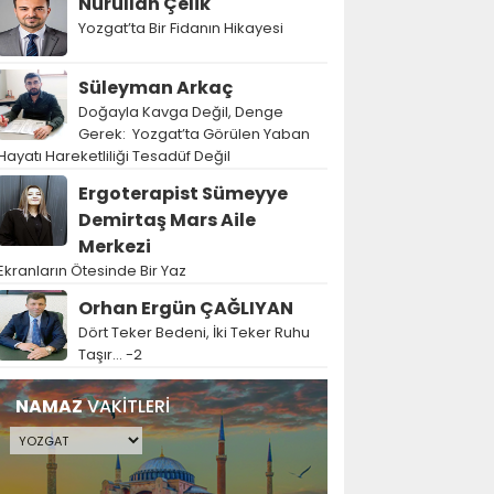
Nurullah Çelik
Yozgat’ta Bir Fidanın Hikayesi
Süleyman Arkaç
Doğayla Kavga Değil, Denge
Gerek: Yozgat’ta Görülen Yaban
Hayatı Hareketliliği Tesadüf Değil
Ergoterapist Sümeyye
Demirtaş Mars Aile
Merkezi
Ekranların Ötesinde Bir Yaz
Orhan Ergün ÇAĞLIYAN
Dört Teker Bedeni, İki Teker Ruhu
Taşır… -2
NAMAZ
VAKİTLERİ