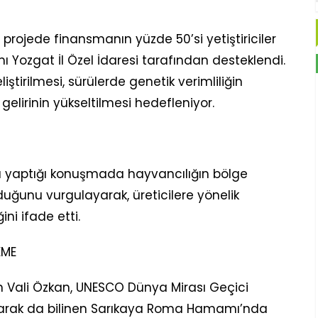
rojede finansmanın yüzde 50’si yetiştiriciler
mı Yozgat İl Özel İdaresi tarafından desteklendi.
iştirilmesi, sürülerde genetik verimliliğin
 gelirinin yükseltilmesi hedefleniyor.
 yaptığı konuşmada hayvancılığın bölge
duğunu vurgulayarak, üreticilere yönelik
i ifade etti.
EME
 Vali Özkan, UNESCO Dünya Mirası Geçici
” olarak da bilinen Sarıkaya Roma Hamamı’nda