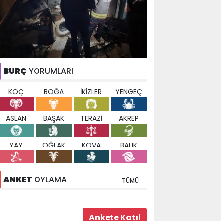
BURÇ
YORUMLARI
KOÇ
BOĞA
İKİZLER
YENGEÇ
ASLAN
BAŞAK
TERAZİ
AKREP
YAY
OĞLAK
KOVA
BALIK
ANKET
OYLAMA
TÜMÜ