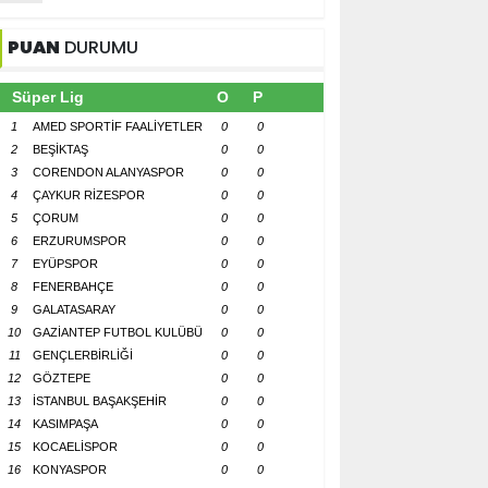
PUAN
DURUMU
Süper Lig
O
P
1
AMED SPORTİF FAALİYETLER
0
0
2
BEŞİKTAŞ
0
0
3
CORENDON ALANYASPOR
0
0
4
ÇAYKUR RİZESPOR
0
0
5
ÇORUM
0
0
6
ERZURUMSPOR
0
0
7
EYÜPSPOR
0
0
8
FENERBAHÇE
0
0
9
GALATASARAY
0
0
10
GAZİANTEP FUTBOL KULÜBÜ
0
0
11
GENÇLERBİRLİĞİ
0
0
12
GÖZTEPE
0
0
13
İSTANBUL BAŞAKŞEHİR
0
0
14
KASIMPAŞA
0
0
15
KOCAELİSPOR
0
0
16
KONYASPOR
0
0