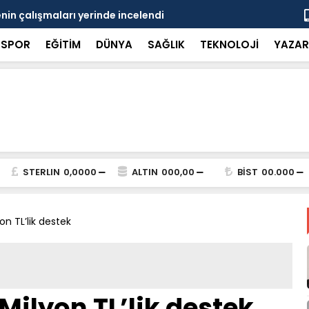
in çalışmaları yerinde incelendi
Karaarslan
SPOR
EĞİTİM
DÜNYA
SAĞLIK
TEKNOLOJİ
YAZAR
STERLIN
0,0000
ALTIN
000,00
BİST
00.000
on TL’lik destek
Milyon TL’lik destek