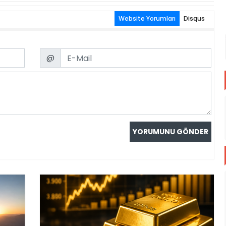
Website Yorumları
Disqus
Email
@