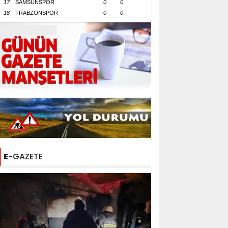
17
SAMSUNSPOR
0
0
18
TRABZONSPOR
0
0
E-
GAZETE