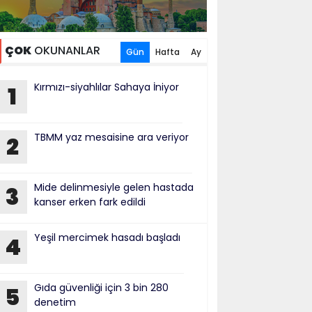
ÇOK
OKUNANLAR
Gün
Hafta
Ay
Kırmızı-siyahlılar Sahaya İniyor
1
TBMM yaz mesaisine ara veriyor
2
Mide delinmesiyle gelen hastada
3
kanser erken fark edildi
Yeşil mercimek hasadı başladı
4
Gıda güvenliği için 3 bin 280
5
denetim