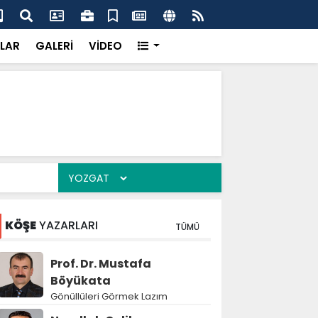
'dan UMKE'ye övgü
Gay
LAR
GALERİ
VİDEO
KÖŞE
YAZARLARI
TÜMÜ
Prof. Dr. Mustafa
Böyükata
Gönüllüleri Görmek Lazım