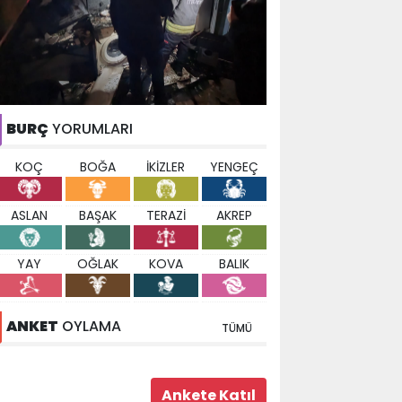
BURÇ
YORUMLARI
KOÇ
BOĞA
İKİZLER
YENGEÇ
ASLAN
BAŞAK
TERAZİ
AKREP
YAY
OĞLAK
KOVA
BALIK
ANKET
OYLAMA
TÜMÜ