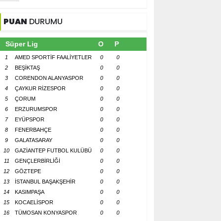
PUAN
DURUMU
Süper Lig
O
P
1
AMED SPORTİF FAALİYETLER
0
0
2
BEŞİKTAŞ
0
0
3
CORENDON ALANYASPOR
0
0
4
ÇAYKUR RİZESPOR
0
0
5
ÇORUM
0
0
6
ERZURUMSPOR
0
0
7
EYÜPSPOR
0
0
8
FENERBAHÇE
0
0
9
GALATASARAY
0
0
10
GAZİANTEP FUTBOL KULÜBÜ
0
0
11
GENÇLERBİRLİĞİ
0
0
12
GÖZTEPE
0
0
13
İSTANBUL BAŞAKŞEHİR
0
0
14
KASIMPAŞA
0
0
15
KOCAELİSPOR
0
0
16
TÜMOSAN KONYASPOR
0
0