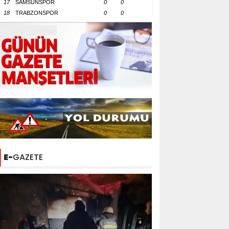
17
SAMSUNSPOR
0
0
18
TRABZONSPOR
0
0
E-
GAZETE