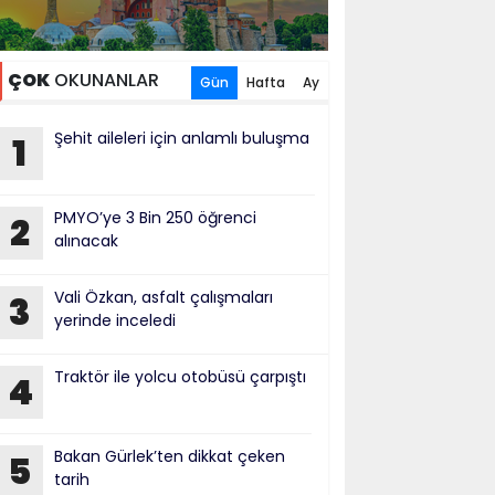
ÇOK
OKUNANLAR
Gün
Hafta
Ay
Şehit aileleri için anlamlı buluşma
1
PMYO’ye 3 Bin 250 öğrenci
2
alınacak
Vali Özkan, asfalt çalışmaları
3
yerinde inceledi
Traktör ile yolcu otobüsü çarpıştı
4
Bakan Gürlek’ten dikkat çeken
5
tarih