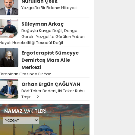
Nurullah Çelik
Yozgat’ta Bir Fidanın Hikayesi
Süleyman Arkaç
Doğayla Kavga Değil, Denge
Gerek: Yozgat’ta Görülen Yaban
Hayatı Hareketliliği Tesadüf Değil
Ergoterapist Sümeyye
Demirtaş Mars Aile
Merkezi
Ekranların Ötesinde Bir Yaz
Orhan Ergün ÇAĞLIYAN
Dört Teker Bedeni, İki Teker Ruhu
Taşır… -2
NAMAZ
VAKİTLERİ