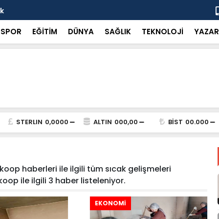
ok
“Küçük bir 
SPOR
EĞİTİM
DÜNYA
SAĞLIK
TEKNOLOJİ
YAZAR
STERLIN
0,0000
ALTIN
000,00
BİST
00.000
p haberleri ile ilgili tüm sıcak gelişmeleri
op ile ilgili 3 haber listeleniyor.
EKONOMİ