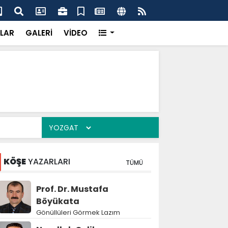
dikkatsizlik büyük felakete dönüşebilir”
Val
LAR
GALERİ
VİDEO
KÖŞE
YAZARLARI
TÜMÜ
Prof. Dr. Mustafa
Böyükata
Gönüllüleri Görmek Lazım