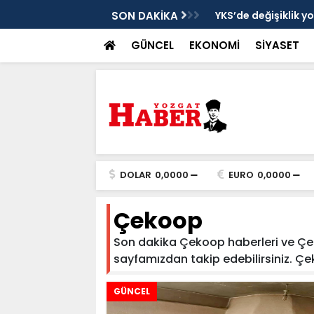
cek
SON DAKİKA
YKS’de değişiklik y
GÜNCEL
EKONOMİ
SİYASET
DOLAR
0,0000
EURO
0,0000
Çekoop
Son dakika Çekoop haberleri ve Çekoo
sayfamızdan takip edebilirsiniz. Çeko
GÜNCEL