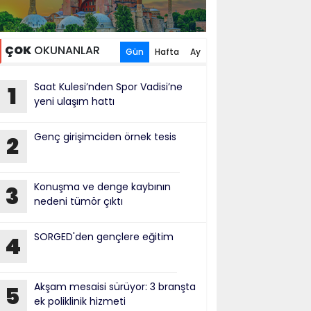
ÇOK
OKUNANLAR
Gün
Hafta
Ay
Saat Kulesi’nden Spor Vadisi’ne
1
yeni ulaşım hattı
Genç girişimciden örnek tesis
2
Konuşma ve denge kaybının
3
nedeni tümör çıktı
SORGED'den gençlere eğitim
4
Akşam mesaisi sürüyor: 3 branşta
5
ek poliklinik hizmeti