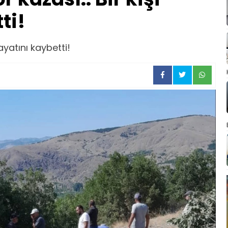
ti!
hayatını kaybetti!