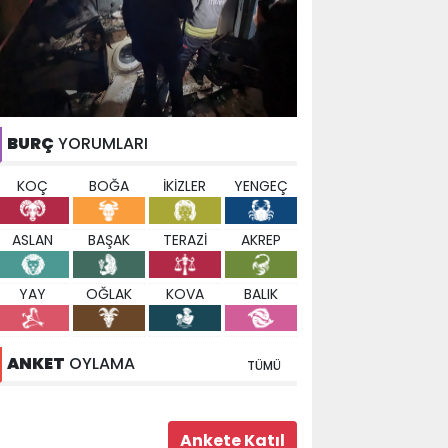
BURÇ
YORUMLARI
KOÇ
BOĞA
İKİZLER
YENGEÇ
ASLAN
BAŞAK
TERAZİ
AKREP
YAY
OĞLAK
KOVA
BALIK
ANKET
OYLAMA
TÜMÜ