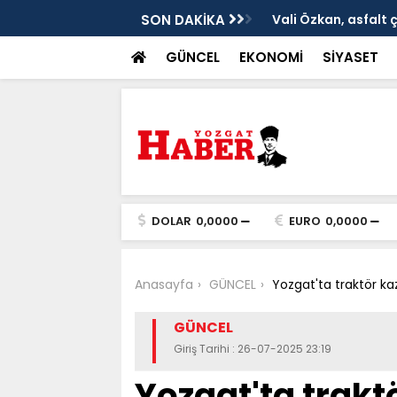
ken tarih
SON DAKİKA
Vali Özkan, asfalt 
GÜNCEL
EKONOMİ
SİYASET
DOLAR
0,0000
EURO
0,0000
Anasayfa
GÜNCEL
Yozgat'ta traktör kaza
GÜNCEL
Giriş Tarihi : 26-07-2025 23:19
Yozgat'ta traktö