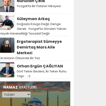
Nurullah Çelik
Yozgat’ta Bir Fidanın Hikayesi
Süleyman Arkaç
Doğayla Kavga Değil, Denge
Gerek: Yozgat’ta Görülen Yaban
Hayatı Hareketliliği Tesadüf Değil
Ergoterapist Sümeyye
Demirtaş Mars Aile
Merkezi
Ekranların Ötesinde Bir Yaz
Orhan Ergün ÇAĞLIYAN
Dört Teker Bedeni, İki Teker Ruhu
Taşır… -2
NAMAZ
VAKİTLERİ