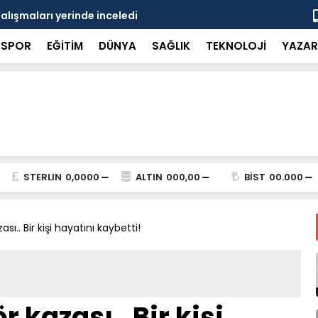
çalışmaları yerinde inceledi
Bakan Gürle
SPOR
EĞİTİM
DÜNYA
SAĞLIK
TEKNOLOJİ
YAZAR
STERLIN
0,0000
ALTIN
000,00
BİST
00.000
sı.. Bir kişi hayatını kaybetti!
r kazası.. Bir kişi