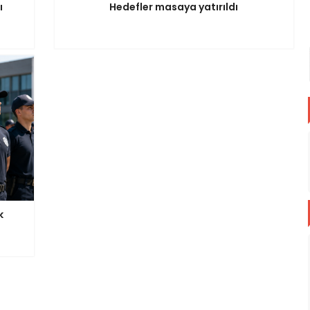
ı
Hedefler masaya yatırıldı
k