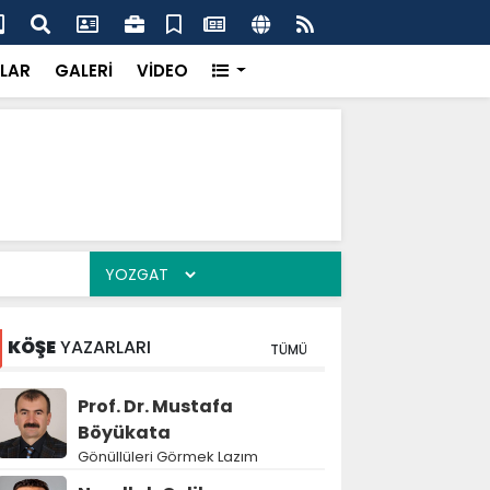
k’ten “Tek Çatı” mesajı
Hed
LAR
GALERİ
VİDEO
KÖŞE
YAZARLARI
TÜMÜ
Prof. Dr. Mustafa
Böyükata
Gönüllüleri Görmek Lazım