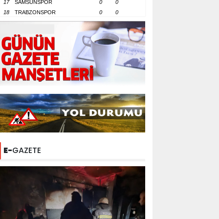
17
SAMSUNSPOR
0
0
18
TRABZONSPOR
0
0
E-
GAZETE