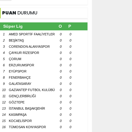
PUAN
DURUMU
Süper Lig
O
P
1
AMED SPORTİF FAALİYETLER
0
0
2
BEŞİKTAŞ
0
0
3
CORENDON ALANYASPOR
0
0
4
ÇAYKUR RİZESPOR
0
0
5
ÇORUM
0
0
6
ERZURUMSPOR
0
0
7
EYÜPSPOR
0
0
8
FENERBAHÇE
0
0
9
GALATASARAY
0
0
10
GAZİANTEP FUTBOL KULÜBÜ
0
0
11
GENÇLERBİRLİĞİ
0
0
12
GÖZTEPE
0
0
13
İSTANBUL BAŞAKŞEHİR
0
0
14
KASIMPAŞA
0
0
15
KOCAELİSPOR
0
0
16
TÜMOSAN KONYASPOR
0
0