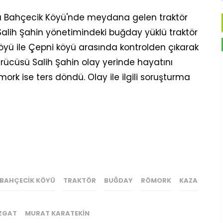
ğlı Bahçecik Köyü'nde meydana gelen traktör
. Salih Şahin yönetimindeki buğday yüklü traktör
köyü ile Çepni köyü arasında kontrolden çıkarak
ürücüsü Salih Şahin olay yerinde hayatını
ork ise ters döndü. Olay ile ilgili soruşturma
BAHÇECIK KÖYÜ
TRAKTÖR
BUĞDAY
RÖMORK
KAZA
ZGAT
MURAT KARATEKIN