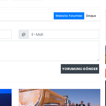
Website Yorumları
Disqus
Email
@