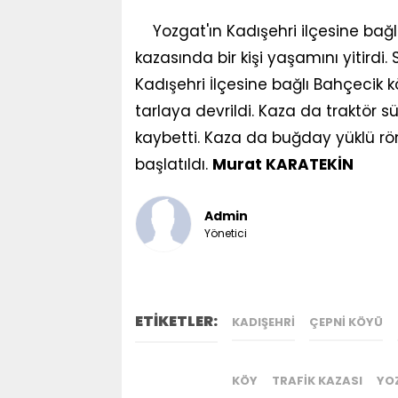
Yozgat'ın Kadışehri ilçesine ba
kazasında bir kişi yaşamını yitirdi
Kadışehri İlçesine bağlı Bahçecik 
tarlaya devrildi. Kaza da traktör s
kaybetti. Kaza da buğday yüklü röm
başlatıldı.
Murat KARATEKİN
Admin
Yönetici
ETİKETLER:
KADIŞEHRI
ÇEPNI KÖYÜ
KÖY
TRAFIK KAZASI
YO