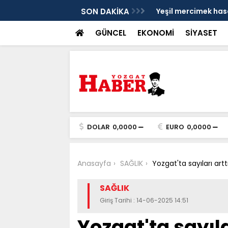
akaladı
SON DAKİKA
Yeşil mercimek has
GÜNCEL
EKONOMİ
SİYASET
DOLAR
0,0000
EURO
0,0000
Anasayfa
SAĞLIK
Yozgat'ta sayıları artt
SAĞLIK
Giriş Tarihi : 14-06-2025 14:51
Yozgat'ta sayıla