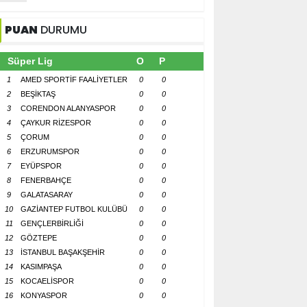
PUAN
DURUMU
Süper Lig
O
P
1
AMED SPORTİF FAALİYETLER
0
0
2
BEŞİKTAŞ
0
0
3
CORENDON ALANYASPOR
0
0
4
ÇAYKUR RİZESPOR
0
0
5
ÇORUM
0
0
6
ERZURUMSPOR
0
0
7
EYÜPSPOR
0
0
8
FENERBAHÇE
0
0
9
GALATASARAY
0
0
10
GAZİANTEP FUTBOL KULÜBÜ
0
0
11
GENÇLERBİRLİĞİ
0
0
12
GÖZTEPE
0
0
13
İSTANBUL BAŞAKŞEHİR
0
0
14
KASIMPAŞA
0
0
15
KOCAELİSPOR
0
0
16
KONYASPOR
0
0