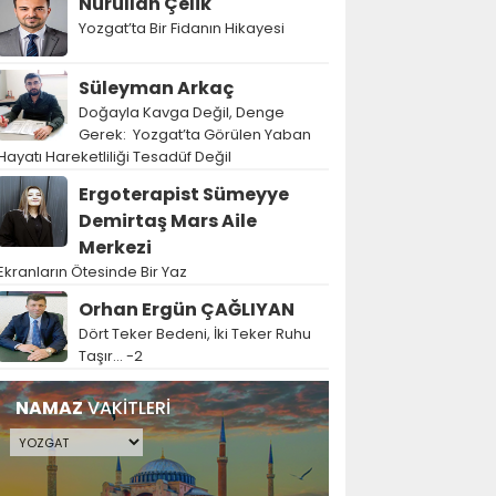
Nurullah Çelik
Yozgat’ta Bir Fidanın Hikayesi
Süleyman Arkaç
Doğayla Kavga Değil, Denge
Gerek: Yozgat’ta Görülen Yaban
Hayatı Hareketliliği Tesadüf Değil
Ergoterapist Sümeyye
Demirtaş Mars Aile
Merkezi
Ekranların Ötesinde Bir Yaz
Orhan Ergün ÇAĞLIYAN
Dört Teker Bedeni, İki Teker Ruhu
Taşır… -2
NAMAZ
VAKİTLERİ