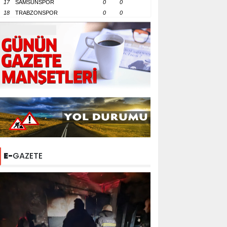
17
SAMSUNSPOR
0
0
18
TRABZONSPOR
0
0
E-
GAZETE