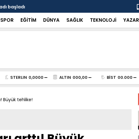
adı başladı
Uyuşturucu 
SPOR
EĞİTİM
DÜNYA
SAĞLIK
TEKNOLOJİ
YAZAR
STERLIN
0,0000
ALTIN
000,00
BİST
00.000
ı! Büyük tehlike!
rı arttı! Büyük