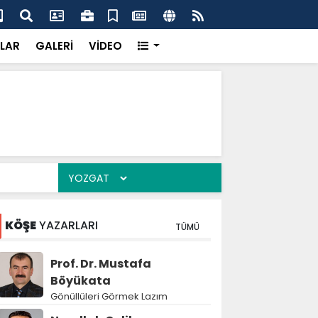
maddeler ele geçirildi
Gıd
LAR
GALERİ
VİDEO
KÖŞE
YAZARLARI
TÜMÜ
Prof. Dr. Mustafa
Böyükata
Gönüllüleri Görmek Lazım