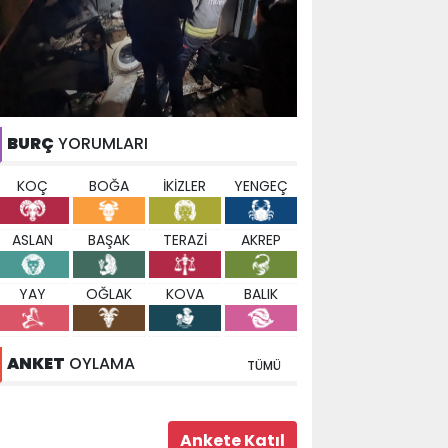
BURÇ
YORUMLARI
KOÇ
BOĞA
İKİZLER
YENGEÇ
ASLAN
BAŞAK
TERAZİ
AKREP
YAY
OĞLAK
KOVA
BALIK
ANKET
OYLAMA
TÜMÜ