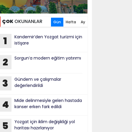
ÇOK
OKUNANLAR
Gün
Hafta
Ay
Kandemir’den Yozgat turizmi için
1
istişare
Sorgun’a modern eğitim yatırımı
2
Gündem ve çalışmalar
3
değerlendirildi
Mide delinmesiyle gelen hastada
4
kanser erken fark edildi
Yozgat için iklim değişikliği yol
5
haritası hazırlanıyor