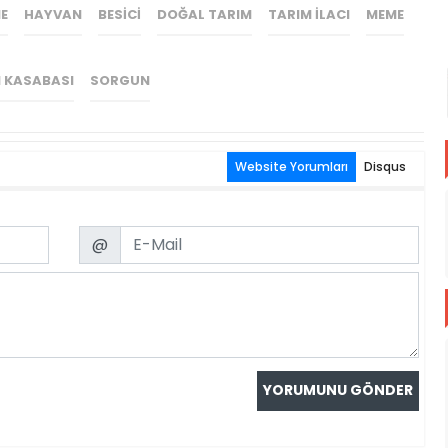
E
HAYVAN
BESICI
DOĞAL TARIM
TARIM ILACI
MEME
I KASABASI
SORGUN
Website Yorumları
Disqus
Email
@