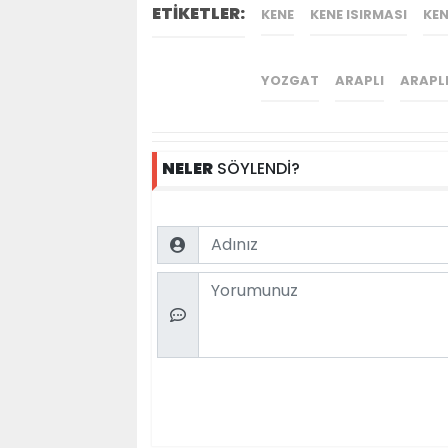
ETİKETLER:
KENE
KENE ISIRMASI
KEN
YOZGAT
ARAPLI
ARAPL
NELER
SÖYLENDİ?
Name
Comment