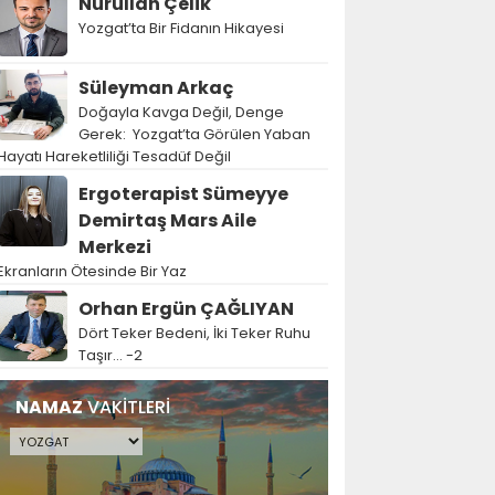
Nurullah Çelik
Yozgat’ta Bir Fidanın Hikayesi
Süleyman Arkaç
Doğayla Kavga Değil, Denge
Gerek: Yozgat’ta Görülen Yaban
Hayatı Hareketliliği Tesadüf Değil
Ergoterapist Sümeyye
Demirtaş Mars Aile
Merkezi
Ekranların Ötesinde Bir Yaz
Orhan Ergün ÇAĞLIYAN
Dört Teker Bedeni, İki Teker Ruhu
Taşır… -2
NAMAZ
VAKİTLERİ