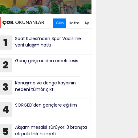
ÇOK
OKUNANLAR
Gün
Hafta
Ay
Saat Kulesi’nden Spor Vadisi’ne
1
yeni ulaşım hattı
Genç girişimciden örnek tesis
2
Konuşma ve denge kaybının
3
nedeni tümör çıktı
SORGED'den gençlere eğitim
4
Akşam mesaisi sürüyor: 3 branşta
5
ek poliklinik hizmeti