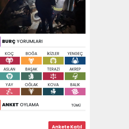
BURÇ
YORUMLARI
KOÇ
BOĞA
İKİZLER
YENGEÇ
ASLAN
BAŞAK
TERAZİ
AKREP
YAY
OĞLAK
KOVA
BALIK
ANKET
OYLAMA
TÜMÜ