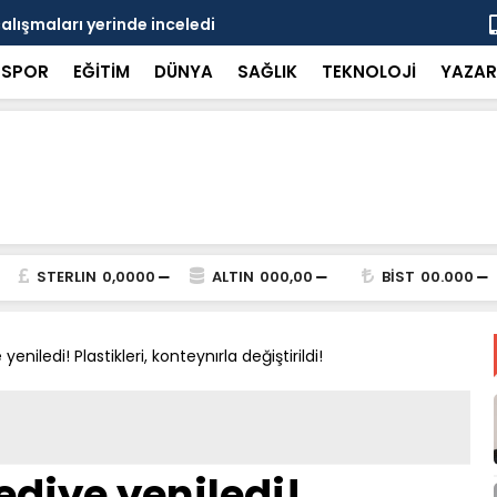
çalışmaları yerinde inceledi
Bakan Gürle
SPOR
EĞİTİM
DÜNYA
SAĞLIK
TEKNOLOJİ
YAZAR
STERLIN
0,0000
ALTIN
000,00
BİST
00.000
yeniledi! Plastikleri, konteynırla değiştirildi!
ediye yeniledi!