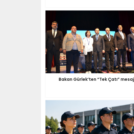
Bakan Gürlek’ten “Tek Çatı” mesaj