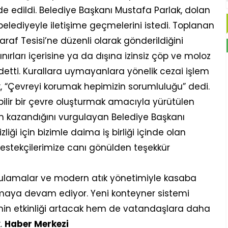
e edildi. Belediye Başkanı Mustafa Parlak, dolan
 belediyeyle iletişime geçmelerini istedi. Toplanan
taraf Tesisi’ne düzenli olarak gönderildiğini
nırları içerisine ya da dışına izinsiz çöp ve moloz
tti. Kurallara uymayanlara yönelik cezai işlem
 “Çevreyi korumak hepimizin sorumluluğu” dedi.
ir bir çevre oluşturmak amacıyla yürütülen
m kazandığını vurgulayan Belediye Başkanı
iği için bizimle daima iş birliği içinde olan
destekçilerimize canı gönülden teşekkür
ygulamalar ve modern atık yönetimiyle kasaba
tmaya devam ediyor. Yeni konteyner sistemi
nin etkinliği artacak hem de vatandaşlara daha
.
Haber Merkezi