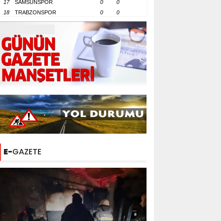
17
SAMSUNSPOR
0
0
18
TRABZONSPOR
0
0
E-
GAZETE