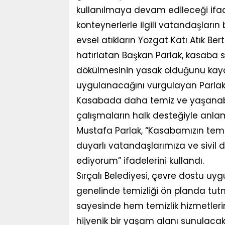
kullanılmaya devam edileceği ifad
konteynerlerle ilgili vatandaşların
evsel atıkların Yozgat Katı Atık Ber
hatırlatan Başkan Parlak, kasaba sı
dökülmesinin yasak olduğunu kayde
uygulanacağını vurgulayan Parlak,
Kasabada daha temiz ve yaşanabil
çalışmaların halk desteğiyle anla
Mustafa Parlak, “Kasabamızın temizl
duyarlı vatandaşlarımıza ve sivil 
ediyorum” ifadelerini kullandı.
Sırçalı Belediyesi, çevre dostu u
genelinde temizliği ön planda tu
sayesinde hem temizlik hizmetleri
hijyenik bir yaşam alanı sunulacak