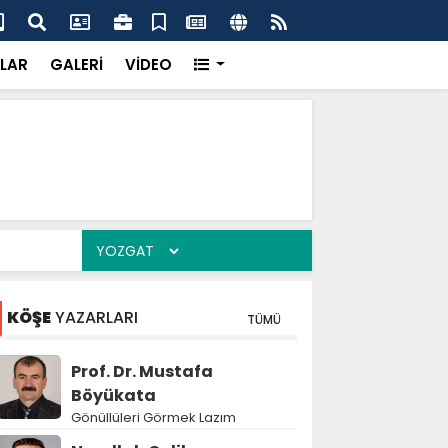
k’ten “Tek Çatı” mesajı
Hed
LAR
GALERİ
VİDEO
KÖŞE
YAZARLARI
TÜMÜ
Prof. Dr. Mustafa
Böyükata
Gönüllüleri Görmek Lazım