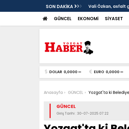
ken tarih
SON DAKİKA
Vali Özkan, asfalt 
GÜNCEL
EKONOMİ
SİYASET
DOLAR
0,0000
EURO
0,0000
Anasayfa
GÜNCEL
Yozgat'ta ki Belediye 
GÜNCEL
Giriş Tarihi : 30-07-2025 07:22
Yozgat'ta ki Bel