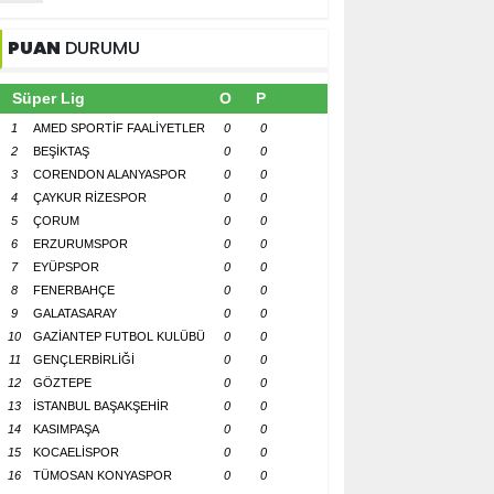
PUAN
DURUMU
Süper Lig
O
P
1
AMED SPORTİF FAALİYETLER
0
0
2
BEŞİKTAŞ
0
0
3
CORENDON ALANYASPOR
0
0
4
ÇAYKUR RİZESPOR
0
0
5
ÇORUM
0
0
6
ERZURUMSPOR
0
0
7
EYÜPSPOR
0
0
8
FENERBAHÇE
0
0
9
GALATASARAY
0
0
10
GAZİANTEP FUTBOL KULÜBÜ
0
0
11
GENÇLERBİRLİĞİ
0
0
12
GÖZTEPE
0
0
13
İSTANBUL BAŞAKŞEHİR
0
0
14
KASIMPAŞA
0
0
15
KOCAELİSPOR
0
0
16
TÜMOSAN KONYASPOR
0
0