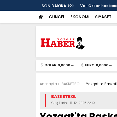
sis
SON DAKİKA
Vali Özkan hastanen
GÜNCEL
EKONOMİ
SİYASET
DOLAR
0,0000
EURO
0,0000
Anasayfa
BASKETBOL
Yozgat'ta Basket
BASKETBOL
Giriş Tarihi : 11-12-2025 22:10
Yozgat'ta Baske