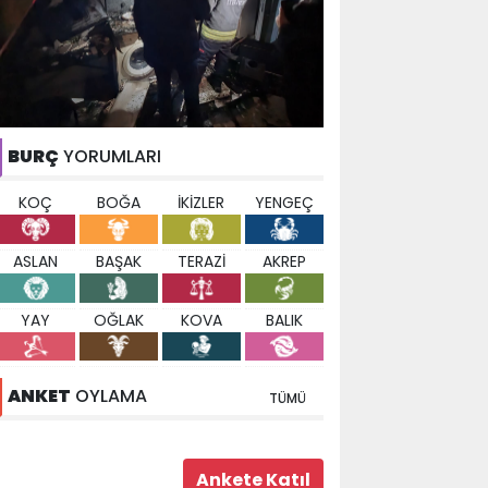
BURÇ
YORUMLARI
KOÇ
BOĞA
İKİZLER
YENGEÇ
ASLAN
BAŞAK
TERAZİ
AKREP
YAY
OĞLAK
KOVA
BALIK
ANKET
OYLAMA
TÜMÜ