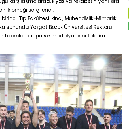
tüğü karşılaşmalarda, kıyasıya rekabetin yanı sıra
nlik örneği sergilendi.
irinci, Tıp Fakültesi ikinci, Mühendislik-Mimarlık
ka sonunda Yozgat Bozok Üniversitesi Rektörü
ren takımlara kupa ve madalyalarını takdim