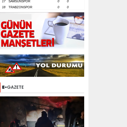
17
SAMSUNSPOR
0
0
18
TRABZONSPOR
0
0
E-
GAZETE