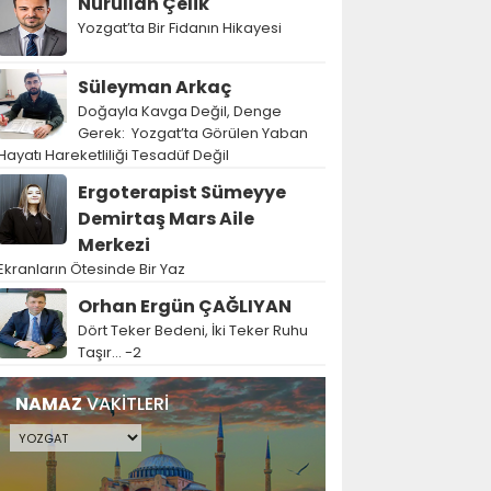
Nurullah Çelik
Yozgat’ta Bir Fidanın Hikayesi
Süleyman Arkaç
Doğayla Kavga Değil, Denge
Gerek: Yozgat’ta Görülen Yaban
Hayatı Hareketliliği Tesadüf Değil
Ergoterapist Sümeyye
Demirtaş Mars Aile
Merkezi
Ekranların Ötesinde Bir Yaz
Orhan Ergün ÇAĞLIYAN
Dört Teker Bedeni, İki Teker Ruhu
Taşır… -2
NAMAZ
VAKİTLERİ