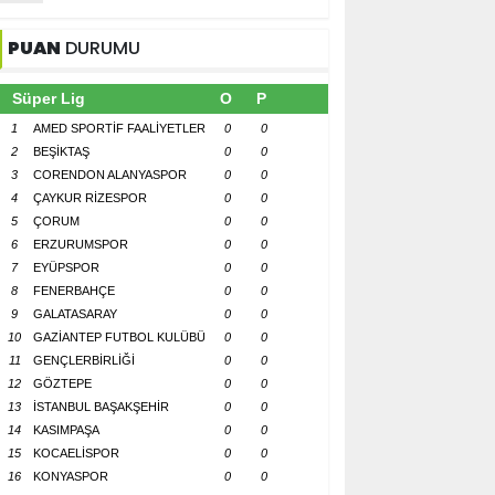
PUAN
DURUMU
Süper Lig
O
P
1
AMED SPORTİF FAALİYETLER
0
0
2
BEŞİKTAŞ
0
0
3
CORENDON ALANYASPOR
0
0
4
ÇAYKUR RİZESPOR
0
0
5
ÇORUM
0
0
6
ERZURUMSPOR
0
0
7
EYÜPSPOR
0
0
8
FENERBAHÇE
0
0
9
GALATASARAY
0
0
10
GAZİANTEP FUTBOL KULÜBÜ
0
0
11
GENÇLERBİRLİĞİ
0
0
12
GÖZTEPE
0
0
13
İSTANBUL BAŞAKŞEHİR
0
0
14
KASIMPAŞA
0
0
15
KOCAELİSPOR
0
0
16
KONYASPOR
0
0