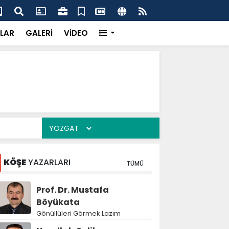
'dan UMKE'ye övgü
Gay
LAR
GALERİ
VİDEO
KÖŞE
YAZARLARI
TÜMÜ
Prof. Dr. Mustafa
Böyükata
Gönüllüleri Görmek Lazım