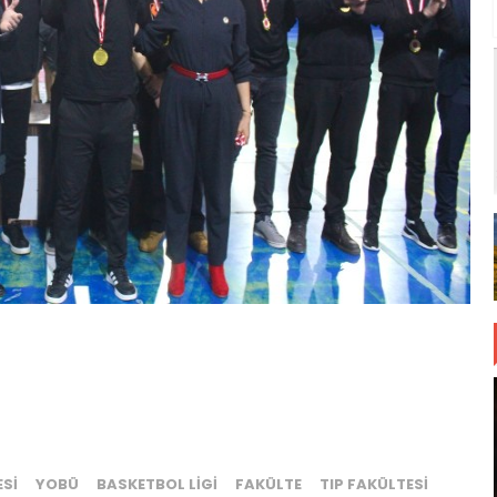
SI
YOBÜ
BASKETBOL LIGI
FAKÜLTE
TIP FAKÜLTESI