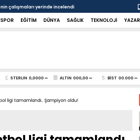
in çalışmaları yerinde incelendi
Karaarslan
SPOR
EĞİTİM
DÜNYA
SAĞLIK
TEKNOLOJİ
YAZAR
STERLIN
0,0000
ALTIN
000,00
BİST
00.000
bol ligi tamamlandı.. Şampiyon oldu!
tbol ligi tamamlandı..