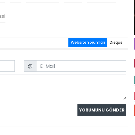
ESI
Website Yorumları
Disqus
Email
@