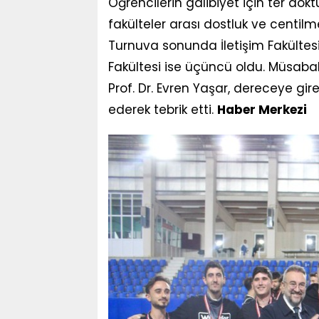
Öğrencilerin galibiyet için ter dök
fakülteler arası dostluk ve centilme
Turnuva sonunda İletişim Fakültesi b
Fakültesi ise üçüncü oldu. Müsaba
Prof. Dr. Evren Yaşar, dereceye gi
ederek tebrik etti.
Haber Merkezi