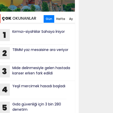
ÇOK
OKUNANLAR
Gün
Hafta
Ay
Kırmızı-siyahlılar Sahaya İniyor
1
TBMM yaz mesaisine ara veriyor
2
Mide delinmesiyle gelen hastada
3
kanser erken fark edildi
Yeşil mercimek hasadı başladı
4
Gıda güvenliği için 3 bin 280
5
denetim