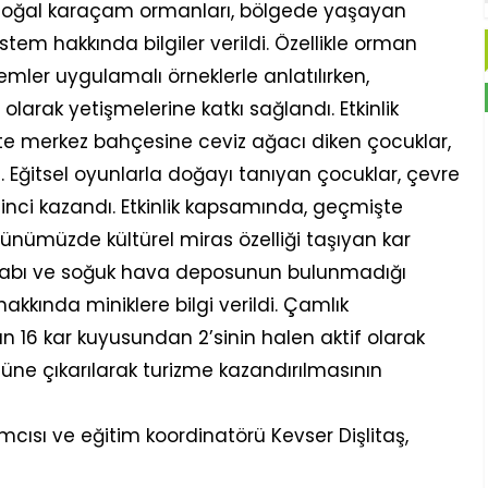
; doğal karaçam ormanları, bölgede yaşayan
istem hakkında bilgiler verildi. Özellikle orman
emler uygulamalı örneklerle anlatılırken,
olarak yetişmelerine katkı sağlandı. Etkinlik
te merkez bahçesine ceviz ağacı diken çocuklar,
 Eğitsel oyunlarla doğayı tanıyan çocuklar, çevre
linci kazandı. Etkinlik kapsamında, geçmişte
nümüzde kültürel miras özelliği taşıyan kar
uzdolabı ve soğuk hava deposunun bulunmadığı
kkında miniklere bilgi verildi. Çamlık
n 16 kar kuyusundan 2’sinin halen aktif olarak
züne çıkarılarak turizme kazandırılmasının
mcısı ve eğitim koordinatörü Kevser Dişlitaş,