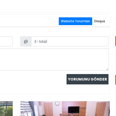
Website Yorumları
Disqus
Email
@