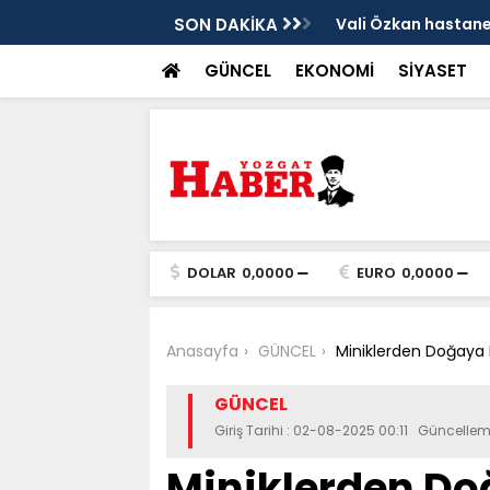
şmaları yerinde incelendi
SON DAKİKA
Karaarslan'dan UM
GÜNCEL
EKONOMİ
SİYASET
DOLAR
0,0000
EURO
0,0000
Anasayfa
GÜNCEL
Miniklerden Doğaya B
GÜNCEL
Giriş Tarihi : 02-08-2025 00:11 Güncelle
Miniklerden D