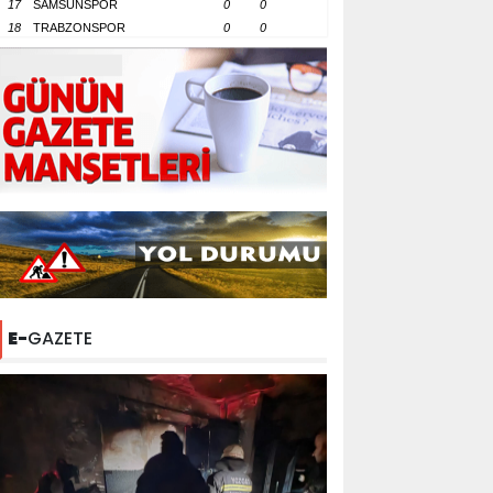
17
SAMSUNSPOR
0
0
18
TRABZONSPOR
0
0
E-
GAZETE