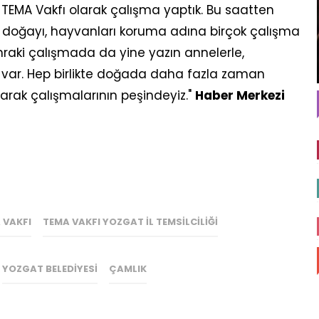
EMA Vakfı olarak çalışma yaptık. Bu saatten
li, doğayı, hayvanları koruma adına birçok çalışma
aki çalışmada da yine yazın annelerle,
ız var. Hep birlikte doğada daha fazla zaman
arak çalışmalarının peşindeyiz."
Haber Merkezi
 VAKFI
TEMA VAKFI YOZGAT İL TEMSILCILIĞI
YOZGAT BELEDIYESI
ÇAMLIK