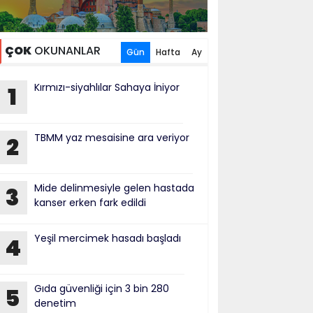
ÇOK
OKUNANLAR
Gün
Hafta
Ay
Kırmızı-siyahlılar Sahaya İniyor
1
TBMM yaz mesaisine ara veriyor
2
Mide delinmesiyle gelen hastada
3
kanser erken fark edildi
Yeşil mercimek hasadı başladı
4
Gıda güvenliği için 3 bin 280
5
denetim