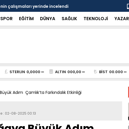
KE'ye övgü
Gayrimenku
SPOR
EĞİTİM
DÜNYA
SAĞLIK
TEKNOLOJİ
YAZAR
STERLIN
0,0000
ALTIN
000,00
BİST
00.000
üyük Adım Çamlık’ta Farkındalık Etkinliği
me : 02-08-2025 00:13
oğaya Büyük Adım