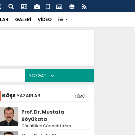
l satışlarında yeni dönem
Akş
LAR
GALERİ
VİDEO
KÖŞE
YAZARLARI
TÜMÜ
Prof. Dr. Mustafa
Böyükata
Gönüllüleri Görmek Lazım