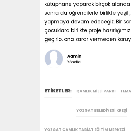
kütüphane yaparak birçok alanda T
sonra da öğrencilerle birlikte yeşi
yapmaya devam edeceğiz. Bir sonr
çocuklara birlikte proje hazırlığım
geçirip, ona zarar vermeden koruy
Admin
Yönetici
ETİKETLER:
ÇAMLIK MILLI PARKI
TEMA
YOZGAT BELEDIYESI KREŞI
YOZGAT ÇAMLIK TABIAT EĞITIM MERKEZI