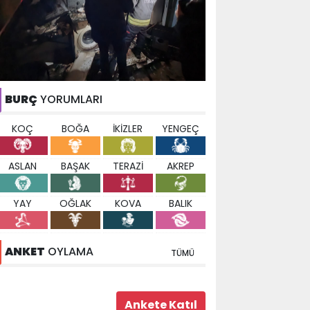
BURÇ
YORUMLARI
KOÇ
BOĞA
İKİZLER
YENGEÇ
ASLAN
BAŞAK
TERAZİ
AKREP
YAY
OĞLAK
KOVA
BALIK
ANKET
OYLAMA
TÜMÜ