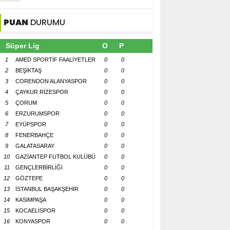
PUAN
DURUMU
Süper Lig
O
P
1
AMED SPORTİF FAALİYETLER
0
0
2
BEŞİKTAŞ
0
0
3
CORENDON ALANYASPOR
0
0
4
ÇAYKUR RİZESPOR
0
0
5
ÇORUM
0
0
6
ERZURUMSPOR
0
0
7
EYÜPSPOR
0
0
8
FENERBAHÇE
0
0
9
GALATASARAY
0
0
10
GAZİANTEP FUTBOL KULÜBÜ
0
0
11
GENÇLERBİRLİĞİ
0
0
12
GÖZTEPE
0
0
13
İSTANBUL BAŞAKŞEHİR
0
0
14
KASIMPAŞA
0
0
15
KOCAELİSPOR
0
0
16
KONYASPOR
0
0