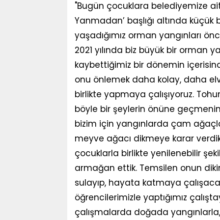
"Bugün çocuklara belediyemize ait 
Yanmadan’ başlığı altında küçük b
yaşadığımız orman yangınları önc
2021 yılında biz büyük bir orman ya
kaybettiğimiz bir dönemin içerisin
onu önlemek daha kolay, daha elve
birlikte yapmaya çalışıyoruz. Toh
böyle bir şeylerin önüne geçmeni
bizim için yangınlarda çam ağaçl
meyve ağacı dikmeye karar verdik.
çocuklarla birlikte yenilenebilir ş
armağan ettik. Temsilen onun dikimin
sulayıp, hayata katmaya çalışaca
öğrencilerimizle yaptığımız çalışt
çalışmalarda doğada yangınlarla,