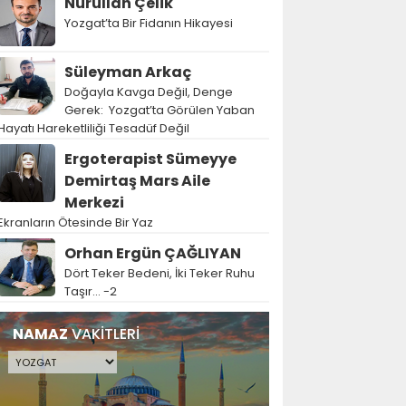
Nurullah Çelik
Yozgat’ta Bir Fidanın Hikayesi
Süleyman Arkaç
Doğayla Kavga Değil, Denge
Gerek: Yozgat’ta Görülen Yaban
Hayatı Hareketliliği Tesadüf Değil
Ergoterapist Sümeyye
Demirtaş Mars Aile
Merkezi
Ekranların Ötesinde Bir Yaz
Orhan Ergün ÇAĞLIYAN
Dört Teker Bedeni, İki Teker Ruhu
Taşır… -2
NAMAZ
VAKİTLERİ