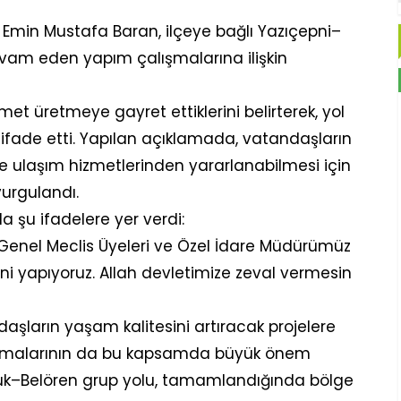
i Emin Mustafa Baran, ilçeye bağlı Yazıçepni–
am eden yapım çalışmalarına ilişkin
met üretmeye gayret ettiklerini belirterek, yol
 ifade etti. Yapılan açıklamada, vatandaşların
de ulaşım hizmetlerinden yararlanabilmesi için
vurgulandı.
 şu ifadelere yer verdi:
 Genel Meclis Üyeleri ve Özel İdare Müdürümüz
leni yapıyoruz. Allah devletimize zeval vermesin
aşların yaşam kalitesini artıracak projelere
alışmalarının da bu kapsamda büyük önem
ulcuk–Belören grup yolu, tamamlandığında bölge