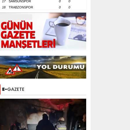
17
SAMSUNSPOR
0
0
18
TRABZONSPOR
0
0
E-
GAZETE