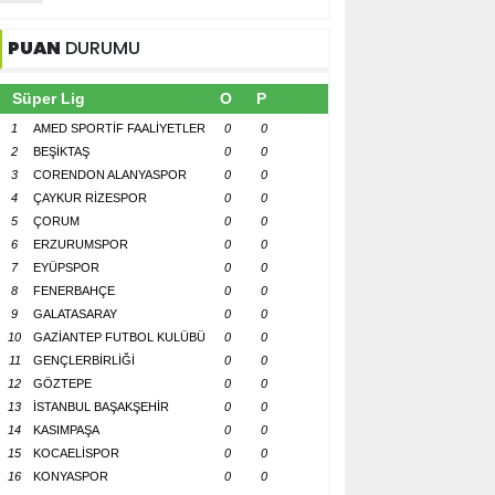
PUAN
DURUMU
Süper Lig
O
P
1
AMED SPORTİF FAALİYETLER
0
0
2
BEŞİKTAŞ
0
0
3
CORENDON ALANYASPOR
0
0
4
ÇAYKUR RİZESPOR
0
0
5
ÇORUM
0
0
6
ERZURUMSPOR
0
0
7
EYÜPSPOR
0
0
8
FENERBAHÇE
0
0
9
GALATASARAY
0
0
10
GAZİANTEP FUTBOL KULÜBÜ
0
0
11
GENÇLERBİRLİĞİ
0
0
12
GÖZTEPE
0
0
13
İSTANBUL BAŞAKŞEHİR
0
0
14
KASIMPAŞA
0
0
15
KOCAELİSPOR
0
0
16
KONYASPOR
0
0