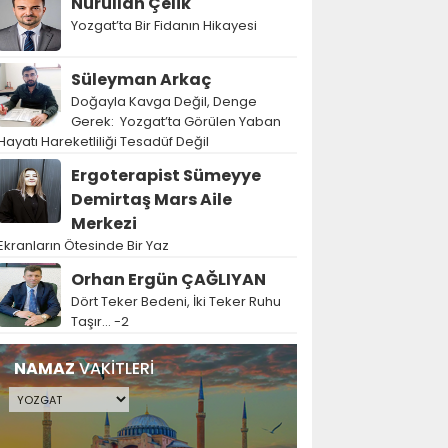
Nurullah Çelik
Yozgat’ta Bir Fidanın Hikayesi
Süleyman Arkaç
Doğayla Kavga Değil, Denge
Gerek: Yozgat’ta Görülen Yaban
Hayatı Hareketliliği Tesadüf Değil
Ergoterapist Sümeyye
Demirtaş Mars Aile
Merkezi
Ekranların Ötesinde Bir Yaz
Orhan Ergün ÇAĞLIYAN
Dört Teker Bedeni, İki Teker Ruhu
Taşır… -2
NAMAZ
VAKİTLERİ