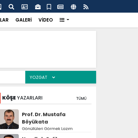
k’ten “Tek Çatı” mesajı
Hed
LAR
GALERİ
VİDEO
KÖŞE
YAZARLARI
TÜMÜ
Prof. Dr. Mustafa
Böyükata
Gönüllüleri Görmek Lazım