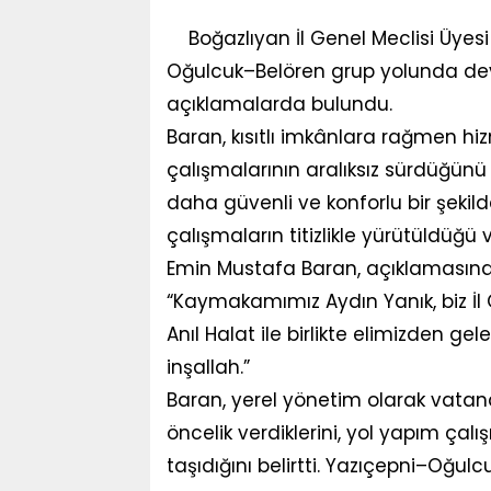
Boğazlıyan İl Genel Meclisi Üyes
Oğulcuk–Belören grup yolunda dev
açıklamalarda bulundu.
Baran, kısıtlı imkânlara rağmen hiz
çalışmalarının aralıksız sürdüğünü
daha güvenli ve konforlu bir şekil
çalışmaların titizlikle yürütüldüğü 
Emin Mustafa Baran, açıklamasında
“Kaymakamımız Aydın Yanık, biz İl
Anıl Halat ile birlikte elimizden ge
inşallah.”
Baran, yerel yönetim olarak vatand
öncelik verdiklerini, yol yapım ç
taşıdığını belirtti. Yazıçepni–Oğ