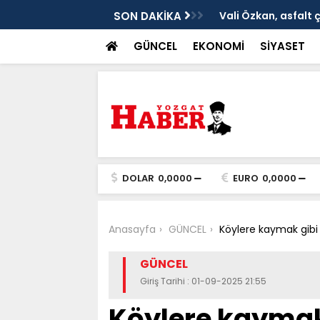
ken tarih
SON DAKİKA
Vali Özkan, asfalt 
GÜNCEL
EKONOMİ
SİYASET
DOLAR
0,0000
EURO
0,0000
Anasayfa
GÜNCEL
Köylere kaymak gibi 
GÜNCEL
Giriş Tarihi : 01-09-2025 21:55
Köylere kaymak 