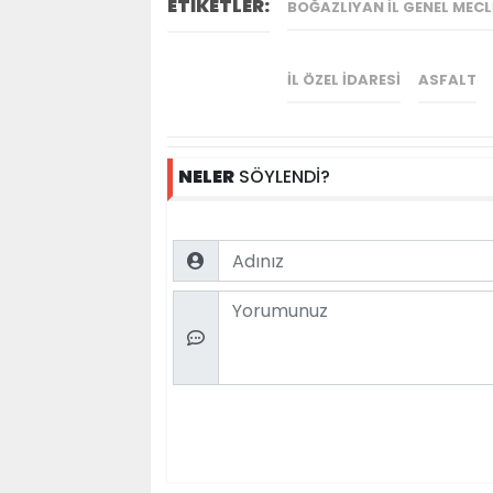
ETİKETLER:
BOĞAZLIYAN İL GENEL MECL
İL ÖZEL İDARESI
ASFALT
NELER
SÖYLENDİ?
Name
Comment