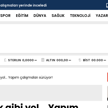
çalışmaları yerinde inceledi
Bakan Gürle
SPOR
EĞİTİM
DÜNYA
SAĞLIK
TEKNOLOJİ
YAZAR
STERLIN
0,0000
ALTIN
000,00
BİST
00.000
yol... Yapım çalışmaları sürüyor!
gibi yol... Yapım