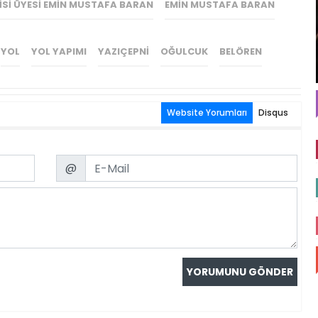
ISI ÜYESI EMIN MUSTAFA BARAN
EMIN MUSTAFA BARAN
YOL
YOL YAPIMI
YAZIÇEPNI
OĞULCUK
BELÖREN
Website Yorumları
Disqus
Email
@