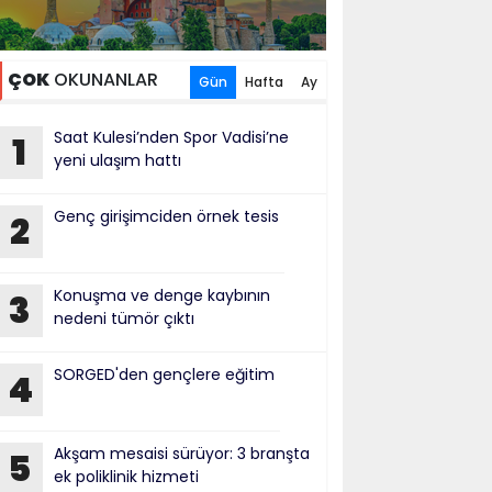
ÇOK
OKUNANLAR
Gün
Hafta
Ay
Saat Kulesi’nden Spor Vadisi’ne
1
yeni ulaşım hattı
Genç girişimciden örnek tesis
2
Konuşma ve denge kaybının
3
nedeni tümör çıktı
SORGED'den gençlere eğitim
4
Akşam mesaisi sürüyor: 3 branşta
5
ek poliklinik hizmeti