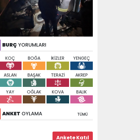
BURÇ
YORUMLARI
KOÇ
BOĞA
İKİZLER
YENGEÇ
ASLAN
BAŞAK
TERAZİ
AKREP
YAY
OĞLAK
KOVA
BALIK
ANKET
OYLAMA
TÜMÜ