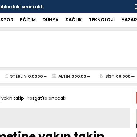
hlardaki yerini aldı
Doğaseverl
SPOR
EĞİTİM
DÜNYA
SAĞLIK
TEKNOLOJİ
YAZAR
STERLIN
0,0000
ALTIN
000,00
BİST
00.000
yakın takip.. Yozgat'ta artacak!
metine yakın takip..