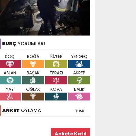
BURÇ
YORUMLARI
KOÇ
BOĞA
İKİZLER
YENGEÇ
ASLAN
BAŞAK
TERAZİ
AKREP
YAY
OĞLAK
KOVA
BALIK
ANKET
OYLAMA
TÜMÜ