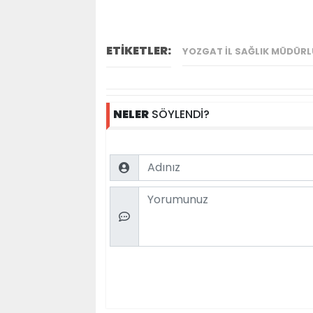
ETİKETLER:
YOZGAT İL SAĞLIK MÜDÜR
NELER
SÖYLENDİ?
Name
Comment