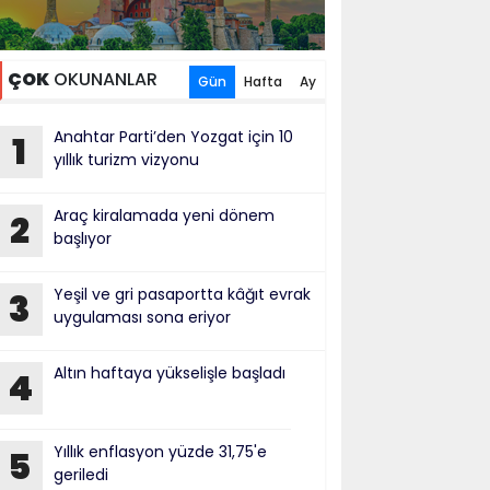
ÇOK
OKUNANLAR
Gün
Hafta
Ay
Anahtar Parti’den Yozgat için 10
1
yıllık turizm vizyonu
Araç kiralamada yeni dönem
2
başlıyor
Yeşil ve gri pasaportta kâğıt evrak
3
uygulaması sona eriyor
Altın haftaya yükselişle başladı
4
Yıllık enflasyon yüzde 31,75'e
5
geriledi