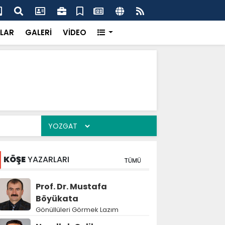
er Çeşka Kalesi'nde buluştu
Sar
LAR
GALERİ
VİDEO
KÖŞE
YAZARLARI
TÜMÜ
Prof. Dr. Mustafa
Böyükata
Gönüllüleri Görmek Lazım