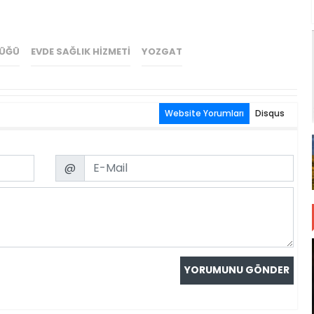
LÜĞÜ
EVDE SAĞLIK HIZMETI
YOZGAT
Website Yorumları
Disqus
Email
@