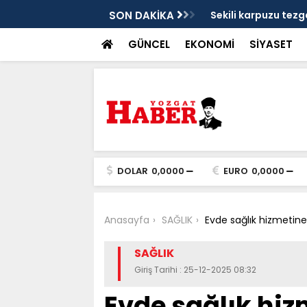
stat ameliyatı
SON DAKİKA
Sekili karpuzu tezga
GÜNCEL
EKONOMİ
SİYASET
DOLAR
0,0000
EURO
0,0000
Anasayfa
SAĞLIK
Evde sağlık hizmetine 
SAĞLIK
Giriş Tarihi : 25-12-2025 08:32
Evde sağlık hiz