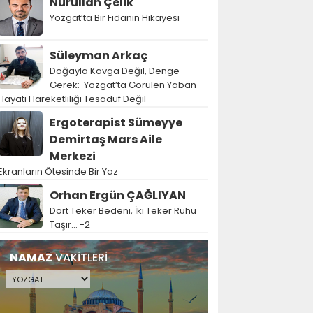
Nurullah Çelik
Yozgat’ta Bir Fidanın Hikayesi
Süleyman Arkaç
Doğayla Kavga Değil, Denge
Gerek: Yozgat’ta Görülen Yaban
Hayatı Hareketliliği Tesadüf Değil
Ergoterapist Sümeyye
Demirtaş Mars Aile
Merkezi
Ekranların Ötesinde Bir Yaz
Orhan Ergün ÇAĞLIYAN
Dört Teker Bedeni, İki Teker Ruhu
Taşır… -2
NAMAZ
VAKİTLERİ