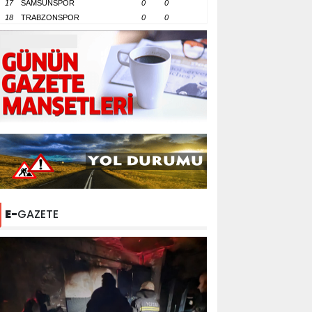
17
SAMSUNSPOR
0
0
18
TRABZONSPOR
0
0
E-
GAZETE