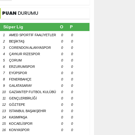
PUAN
DURUMU
Süper Lig
O
P
1
AMED SPORTİF FAALİYETLER
0
0
2
BEŞİKTAŞ
0
0
3
CORENDON ALANYASPOR
0
0
4
ÇAYKUR RİZESPOR
0
0
5
ÇORUM
0
0
6
ERZURUMSPOR
0
0
7
EYÜPSPOR
0
0
8
FENERBAHÇE
0
0
9
GALATASARAY
0
0
10
GAZİANTEP FUTBOL KULÜBÜ
0
0
11
GENÇLERBİRLİĞİ
0
0
12
GÖZTEPE
0
0
13
İSTANBUL BAŞAKŞEHİR
0
0
14
KASIMPAŞA
0
0
15
KOCAELİSPOR
0
0
16
KONYASPOR
0
0