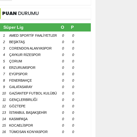
PUAN
DURUMU
Süper Lig
O
P
1
AMED SPORTİF FAALİYETLER
0
0
2
BEŞİKTAŞ
0
0
3
CORENDON ALANYASPOR
0
0
4
ÇAYKUR RİZESPOR
0
0
5
ÇORUM
0
0
6
ERZURUMSPOR
0
0
7
EYÜPSPOR
0
0
8
FENERBAHÇE
0
0
9
GALATASARAY
0
0
10
GAZİANTEP FUTBOL KULÜBÜ
0
0
11
GENÇLERBİRLİĞİ
0
0
12
GÖZTEPE
0
0
13
İSTANBUL BAŞAKŞEHİR
0
0
14
KASIMPAŞA
0
0
15
KOCAELİSPOR
0
0
16
TÜMOSAN KONYASPOR
0
0