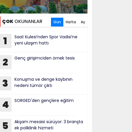
ÇOK
OKUNANLAR
Gün
Hafta
Ay
Saat Kulesi’nden Spor Vadisi’ne
1
yeni ulaşım hattı
Genç girişimciden örnek tesis
2
Konuşma ve denge kaybının
3
nedeni tümör çıktı
SORGED'den gençlere eğitim
4
Akşam mesaisi sürüyor: 3 branşta
5
ek poliklinik hizmeti