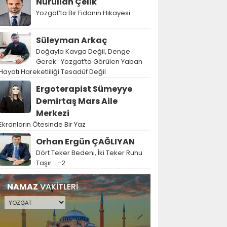
Nurullah Çelik
Yozgat’ta Bir Fidanın Hikayesi
Süleyman Arkaç
Doğayla Kavga Değil, Denge
Gerek: Yozgat’ta Görülen Yaban
Hayatı Hareketliliği Tesadüf Değil
Ergoterapist Sümeyye
Demirtaş Mars Aile
Merkezi
Ekranların Ötesinde Bir Yaz
Orhan Ergün ÇAĞLIYAN
Dört Teker Bedeni, İki Teker Ruhu
Taşır… -2
NAMAZ
VAKİTLERİ