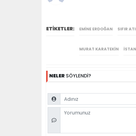
ETİKETLER:
EMINE ERDOĞAN
SIFIR AT
MURAT KARATEKIN
İSTA
NELER
SÖYLENDİ?
Name
Comment