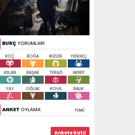
BURÇ
YORUMLARI
KOÇ
BOĞA
İKİZLER
YENGEÇ
ASLAN
BAŞAK
TERAZİ
AKREP
YAY
OĞLAK
KOVA
BALIK
ANKET
OYLAMA
TÜMÜ