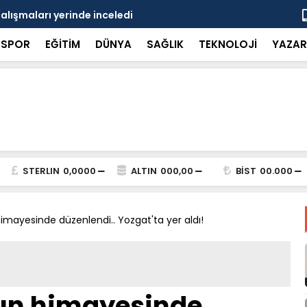
çalışmaları yerinde inceledi
Bakan Gürle
SPOR
EĞİTİM
DÜNYA
SAĞLIK
TEKNOLOJİ
YAZAR
STERLIN
0,0000
ALTIN
000,00
BİST
00.000
imayesinde düzenlendi.. Yozgat'ta yer aldı!
ın himayesinde