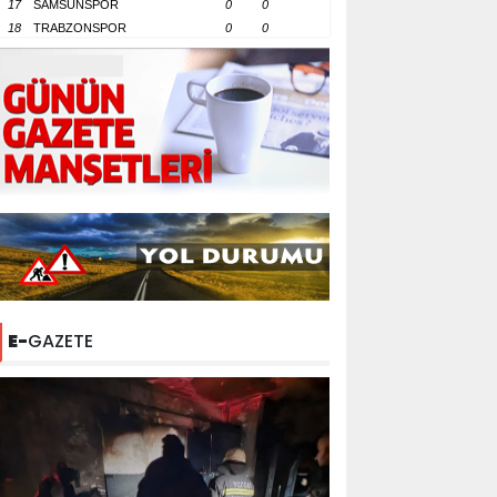
17
SAMSUNSPOR
0
0
18
TRABZONSPOR
0
0
E-
GAZETE