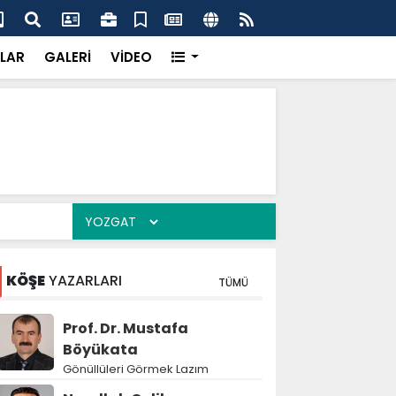
k’ten “Tek Çatı” mesajı
Hed
LAR
GALERİ
VİDEO
KÖŞE
YAZARLARI
TÜMÜ
Prof. Dr. Mustafa
Böyükata
Gönüllüleri Görmek Lazım