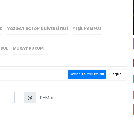
IK
YOZGAT BOZOK ÜNIVERSITESI
YEŞIL KAMPÜS
NBUL
MURAT KURUM
Website Yorumları
Disqus
Email
@