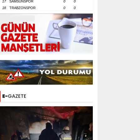
17
SAMSUNSPOR
0
0
18
TRABZONSPOR
0
0
E-
GAZETE