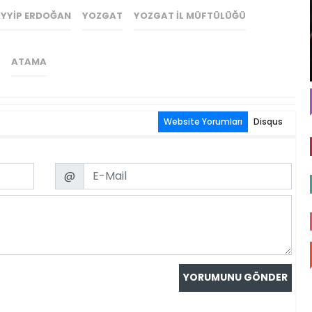
YYIP ERDOĞAN
YOZGAT
YOZGAT İL MÜFTÜLÜĞÜ
ATAMA
Website Yorumları
Disqus
Email
@