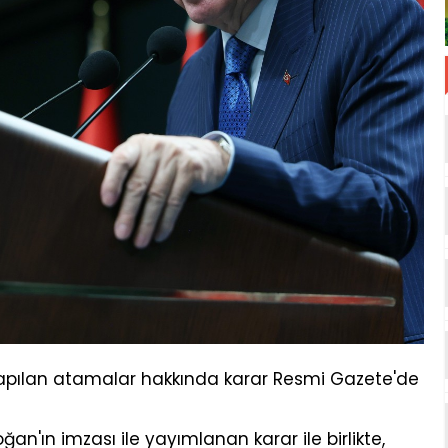
apılan atamalar hakkında karar Resmi Gazete'de
'ın imzası ile yayımlanan karar ile birlikte,