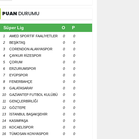
PUAN
DURUMU
Süper Lig
O
P
1
AMED SPORTİF FAALİYETLER
0
0
2
BEŞİKTAŞ
0
0
3
CORENDON ALANYASPOR
0
0
4
ÇAYKUR RİZESPOR
0
0
5
ÇORUM
0
0
6
ERZURUMSPOR
0
0
7
EYÜPSPOR
0
0
8
FENERBAHÇE
0
0
9
GALATASARAY
0
0
10
GAZİANTEP FUTBOL KULÜBÜ
0
0
11
GENÇLERBİRLİĞİ
0
0
12
GÖZTEPE
0
0
13
İSTANBUL BAŞAKŞEHİR
0
0
14
KASIMPAŞA
0
0
15
KOCAELİSPOR
0
0
16
TÜMOSAN KONYASPOR
0
0