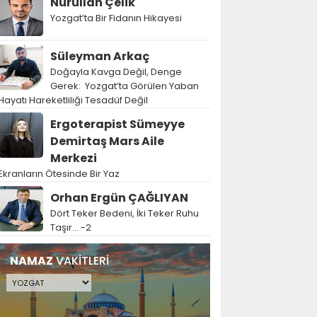
Nurullah Çelik
Yozgat’ta Bir Fidanın Hikayesi
Süleyman Arkaç
Doğayla Kavga Değil, Denge
Gerek: Yozgat’ta Görülen Yaban
Hayatı Hareketliliği Tesadüf Değil
Ergoterapist Sümeyye
Demirtaş Mars Aile
Merkezi
Ekranların Ötesinde Bir Yaz
Orhan Ergün ÇAĞLIYAN
Dört Teker Bedeni, İki Teker Ruhu
Taşır… -2
NAMAZ
VAKİTLERİ