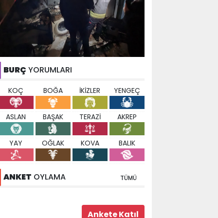
BURÇ
YORUMLARI
KOÇ
BOĞA
İKİZLER
YENGEÇ
ASLAN
BAŞAK
TERAZİ
AKREP
YAY
OĞLAK
KOVA
BALIK
ANKET
OYLAMA
TÜMÜ