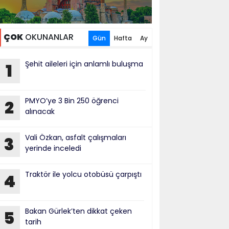
ÇOK
OKUNANLAR
Gün
Hafta
Ay
Şehit aileleri için anlamlı buluşma
1
PMYO’ye 3 Bin 250 öğrenci
2
alınacak
Vali Özkan, asfalt çalışmaları
3
yerinde inceledi
Traktör ile yolcu otobüsü çarpıştı
4
Bakan Gürlek’ten dikkat çeken
5
tarih