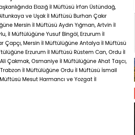
Başkanlığında Elazığ İl Müftüsü İrfan Üstündağ,
Altunkaya ve Uşak İl Müftüsü Burhan Çakır
ğüne Mersin İl Müftüsü Aydın Yığman, Artvin İl
 İl Müftülüğüne Yusuf Bingöl, Erzurum İl
 Çapçı, Mersin İl Müftülüğüne Antalya İl Müftüsü
üftülüğüne Erzurum İl Müftüsü Rüstem Can, Ordu İl
Ali Çakmak, Osmaniye İl Müftülüğüne Ahat Taşcı,
Trabzon İl Müftülüğüne Ordu İl Müftüsü İsmail
İl Müftüsü Mesut Harmancı ve Yozgat İl
A