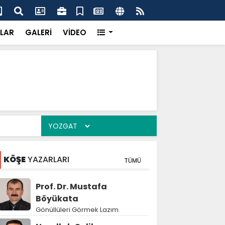
dikkatsizlik büyük felakete dönüşebilir”
Val
LAR
GALERİ
VİDEO
KÖŞE
YAZARLARI
TÜMÜ
Prof. Dr. Mustafa
Böyükata
Gönüllüleri Görmek Lazım