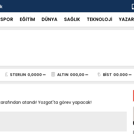
ok
“Küçük bir 
SPOR
EĞİTİM
DÜNYA
SAĞLIK
TEKNOLOJİ
YAZAR
STERLIN
0,0000
ALTIN
000,00
BİST
00.000
rafından atandı! Yozgat'ta görev yapacak!