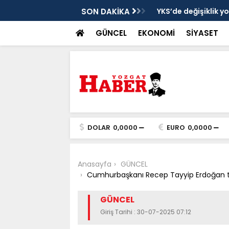
cek
SON DAKİKA
YKS’de değişiklik y
GÜNCEL
EKONOMİ
SİYASET
DOLAR
0,0000
EURO
0,0000
Anasayfa
GÜNCEL
Cumhurbaşkanı Recep Tayyip Erdoğan ta
GÜNCEL
Giriş Tarihi : 30-07-2025 07:12