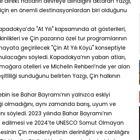
ve direkt hatların devreye alındığını aktaran Yazgı,
 için en önemli destinasyonlardan biri olduğunu
Kapadokya’da "At Yılı" kapsamında at gösterileri,
kinlikleri ve Çin pazarına özel tur programlarının
yata geçirilecek "Çin At Yılı Köyü" konseptiyle
nulacağını söyledi. Kapadokya’nın yaban atları,
, mağara otelleri ve Michelin Rehberi’nde yer alan
şitliliği sunduğunu belirten Yazgı, Çin halkının
ebin ise Bahar Bayramı’nın yalnızca eskiyi
ği olmadığını, aynı zamanda barış, uyum ve
nı söyledi. 2023 yılında Bahar Bayramı’nın
kabul edilmesi ve 2024’te UNESCO Somut Olmayan
mesinin Çin medeniyetinin derinliğini ve canlılığını