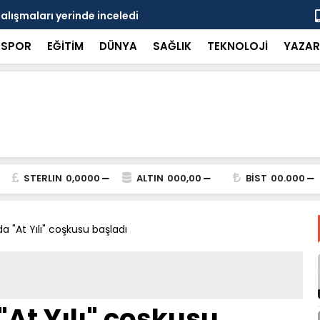
çalışmaları yerinde inceledi
Bakan Gürle
SPOR
EĞİTİM
DÜNYA
SAĞLIK
TEKNOLOJİ
YAZAR
STERLIN
0,0000
ALTIN
000,00
BİST
00.000
 "At Yılı" coşkusu başladı
At Yılı" coşkusu