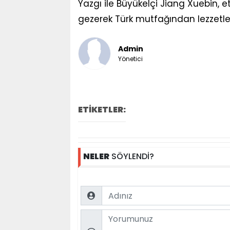
Yazgı ile Büyükelçi Jiang Xuebin, 
gezerek Türk mutfağından lezzetleri
Admin
Yönetici
ETİKETLER:
NELER
SÖYLENDİ?
Name
Comment