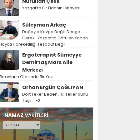
Nurullah Çelik
Yozgat’ta Bir Fidanın Hikayesi
Süleyman Arkaç
Doğayla Kavga Değil, Denge
Gerek: Yozgat’ta Görülen Yaban
Hayatı Hareketliliği Tesadüf Değil
Ergoterapist Sümeyye
Demirtaş Mars Aile
Merkezi
Ekranların Ötesinde Bir Yaz
Orhan Ergün ÇAĞLIYAN
Dört Teker Bedeni, İki Teker Ruhu
Taşır… -2
NAMAZ
VAKİTLERİ