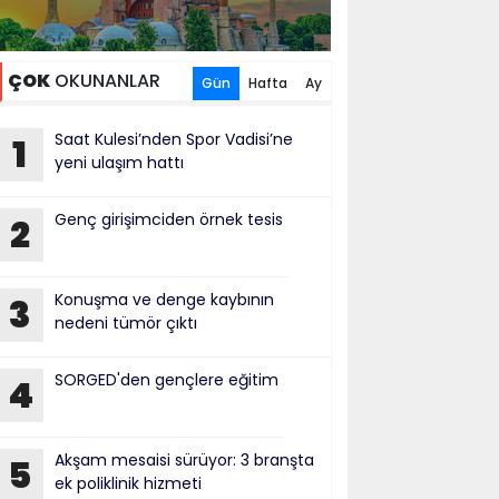
ÇOK
OKUNANLAR
Gün
Hafta
Ay
Saat Kulesi’nden Spor Vadisi’ne
1
yeni ulaşım hattı
Genç girişimciden örnek tesis
2
Konuşma ve denge kaybının
3
nedeni tümör çıktı
SORGED'den gençlere eğitim
4
Akşam mesaisi sürüyor: 3 branşta
5
ek poliklinik hizmeti