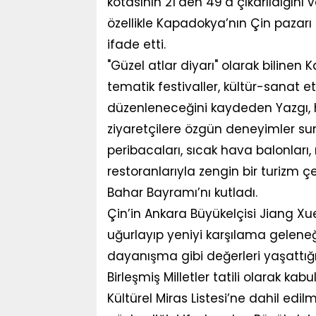
kotasının 21’den 49’a çıkarıldığını 
özellikle Kapadokya’nın Çin pazarı
ifade etti.
"Güzel atlar diyarı" olarak bilinen 
tematik festivaller, kültür-sanat et
düzenleneceğini kaydeden Yazgı, ha
ziyaretçilere özgün deneyimler su
peribacaları, sıcak hava balonları
restoranlarıyla zengin bir turizm çe
Bahar Bayramı’nı kutladı.
Çin’in Ankara Büyükelçisi Jiang Xu
uğurlayıp yeniyi karşılama gelene
dayanışma gibi değerleri yaşattığı
Birleşmiş Milletler tatili olarak 
Kültürel Miras Listesi’ne dahil edil