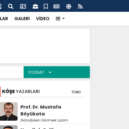
k’ten “Tek Çatı” mesajı
Hed
LAR
GALERİ
VİDEO
KÖŞE
YAZARLARI
TÜMÜ
Prof. Dr. Mustafa
Böyükata
Gönüllüleri Görmek Lazım