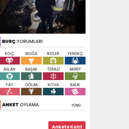
BURÇ
YORUMLARI
KOÇ
BOĞA
İKİZLER
YENGEÇ
ASLAN
BAŞAK
TERAZİ
AKREP
YAY
OĞLAK
KOVA
BALIK
ANKET
OYLAMA
TÜMÜ