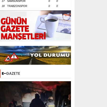
17
SAMSUNSPOR
0
0
18
TRABZONSPOR
0
0
E-
GAZETE