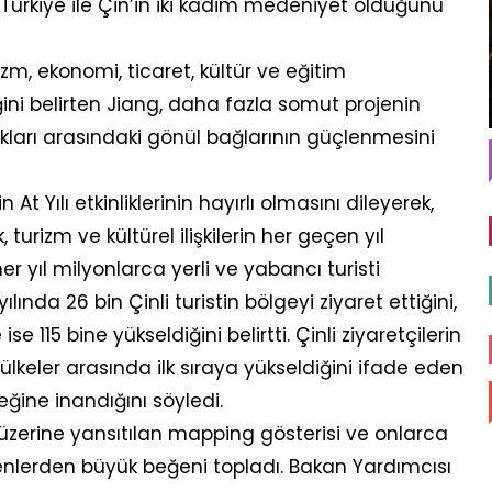
 Türkiye ile Çin’in iki kadim medeniyet olduğunu
rizm, ekonomi, ticaret, kültür ve eğitim
iğini belirten Jiang, daha fazla somut projenin
lkları arasındaki gönül bağlarının güçlenmesini
At Yılı etkinliklerinin hayırlı olmasını dileyerek,
turizm ve kültürel ilişkilerin her geçen yıl
er yıl milyonlarca yerli ve yabancı turisti
ında 26 bin Çinli turistin bölgeyi ziyaret ettiğini,
e 115 bine yükseldiğini belirtti. Çinli ziyaretçilerin
lkeler arasında ilk sıraya yükseldiğini ifade eden
ğine inandığını söyledi.
üzerine yansıtılan mapping gösterisi ve onlarca
yenlerden büyük beğeni topladı. Bakan Yardımcısı