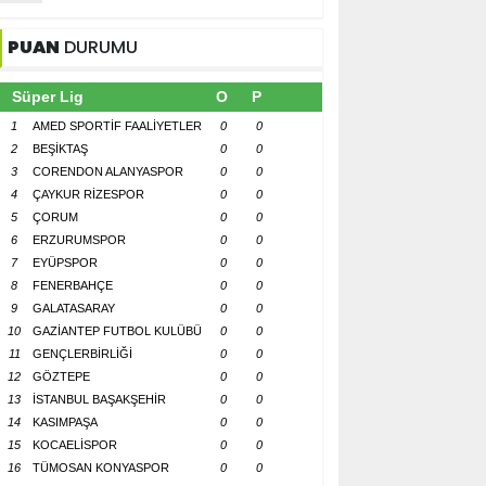
PUAN
DURUMU
Süper Lig
O
P
1
AMED SPORTİF FAALİYETLER
0
0
2
BEŞİKTAŞ
0
0
3
CORENDON ALANYASPOR
0
0
4
ÇAYKUR RİZESPOR
0
0
5
ÇORUM
0
0
6
ERZURUMSPOR
0
0
7
EYÜPSPOR
0
0
8
FENERBAHÇE
0
0
9
GALATASARAY
0
0
10
GAZİANTEP FUTBOL KULÜBÜ
0
0
11
GENÇLERBİRLİĞİ
0
0
12
GÖZTEPE
0
0
13
İSTANBUL BAŞAKŞEHİR
0
0
14
KASIMPAŞA
0
0
15
KOCAELİSPOR
0
0
16
TÜMOSAN KONYASPOR
0
0