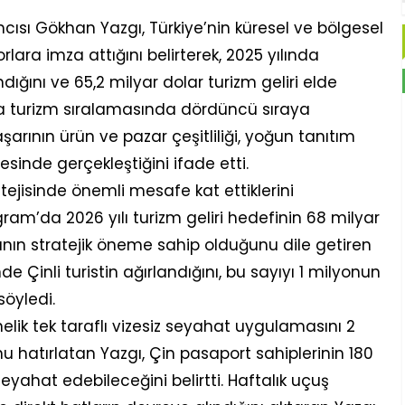
sı Gökhan Yazgı, Türkiye’nin küresel ve bölgesel
rlara imza attığını belirterek, 2025 yılında
dığını ve 65,2 milyar dolar turizm geliri elde
nya turizm sıralamasında dördüncü sıraya
arının ürün ve pazar çeşitliliği, yoğun tanıtım
esinde gerçekleştiğini ifade etti.
tejisinde önemli mesafe kat ettiklerini
ram’da 2026 yılı turizm geliri hedefinin 68 milyar
ının stratejik öneme sahip olduğunu dile getiren
de Çinli turistin ağırlandığını, bu sayıyı 1 milyonun
söyledi.
elik tek taraflı vizesiz seyahat uygulamasını 2
u hatırlatan Yazgı, Çin pasaport sahiplerinin 180
yahat edebileceğini belirtti. Haftalık uçuş