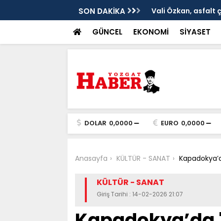
ken tarih
SON DAKİKA
Vali Özkan, asfalt 
GÜNCEL
EKONOMİ
SİYASET
DOLAR
0,0000
EURO
0,0000
Anasayfa
KÜLTÜR - SANAT
Kapadokya’da
KÜLTÜR - SANAT
Giriş Tarihi : 14-02-2026 21:07
Kapadokya’da "