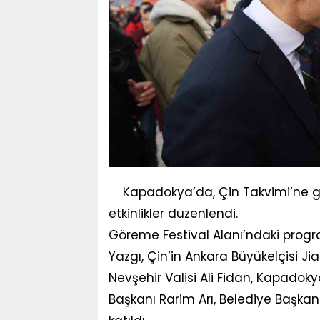
Kapadokya’da, Çin Takvimi’ne göre
etkinlikler düzenlendi.
Göreme Festival Alanı’ndaki prog
Yazgı, Çin’in Ankara Büyükelçisi Jian
Nevşehir Valisi Ali Fidan, Kapado
Başkanı Rarim Arı, Belediye Başkanl