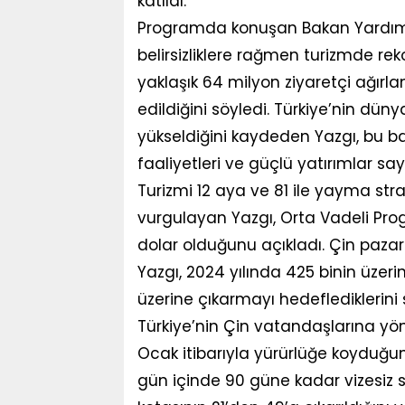
katıldı.
Programda konuşan Bakan Yardımcı
belirsizliklere rağmen turizmde reko
yaklaşık 64 milyon ziyaretçi ağırlan
edildiğini söyledi. Türkiye’nin dü
yükseldiğini kaydeden Yazgı, bu baş
faaliyetleri ve güçlü yatırımlar say
Turizmi 12 aya ve 81 ile yayma stra
vurgulayan Yazgı, Orta Vadeli Prog
dolar olduğunu açıkladı. Çin pazar
Yazgı, 2024 yılında 425 binin üzerin
üzerine çıkarmayı hedeflediklerini 
Türkiye’nin Çin vatandaşlarına yön
Ocak itibarıyla yürürlüğe koyduğun
gün içinde 90 güne kadar vizesiz se