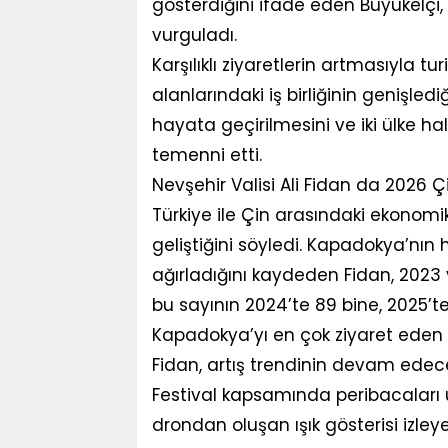
gösterdiğini ifade eden Büyükelçi,
vurguladı.
Karşılıklı ziyaretlerin artmasıyla tu
alanlarındaki iş birliğinin genişled
hayata geçirilmesini ve iki ülke ha
temenni etti.
Nevşehir Valisi Ali Fidan da 2026 Çin 
Türkiye ile Çin arasındaki ekonomik, 
geliştiğini söyledi. Kapadokya’nın h
ağırladığını kaydeden Fidan, 2023 yıl
bu sayının 2024’te 89 bine, 2025’te is
Kapadokya’yı en çok ziyaret eden ü
Fidan, artış trendinin devam edece
Festival kapsamında peribacaları 
drondan oluşan ışık gösterisi izle