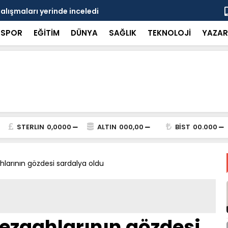
çalışmaları yerinde inceledi
Bakan Gürle
SPOR
EĞİTİM
DÜNYA
SAĞLIK
TEKNOLOJİ
YAZAR
STERLIN
0,0000
ALTIN
000,00
BİST
00.000
hlarının gözdesi sardalya oldu
tezgahlarının gözdesi