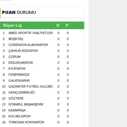
PUAN
DURUMU
Süper Lig
O
P
1
AMED SPORTİF FAALİYETLER
0
0
2
BEŞİKTAŞ
0
0
3
CORENDON ALANYASPOR
0
0
4
ÇAYKUR RİZESPOR
0
0
5
ÇORUM
0
0
6
ERZURUMSPOR
0
0
7
EYÜPSPOR
0
0
8
FENERBAHÇE
0
0
9
GALATASARAY
0
0
10
GAZİANTEP FUTBOL KULÜBÜ
0
0
11
GENÇLERBİRLİĞİ
0
0
12
GÖZTEPE
0
0
13
İSTANBUL BAŞAKŞEHİR
0
0
14
KASIMPAŞA
0
0
15
KOCAELİSPOR
0
0
16
TÜMOSAN KONYASPOR
0
0