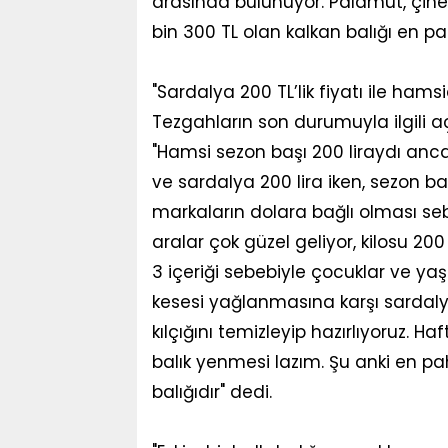
arasında bulunuyor. Palamut, çinek
bin 300 TL olan kalkan balığı en pa
"Sardalya 200 TL’lik fiyatı ile hams
Tezgahların son durumuyla ilgili a
"Hamsi sezon başı 200 liraydı ancak
ve sardalya 200 lira iken, sezon ba
markaların dolara bağlı olması seb
aralar çok güzel geliyor, kilosu 20
3 içeriği sebebiyle çocuklar ve yaşl
kesesi yağlanmasına karşı sardaly
kılçığını temizleyip hazırlıyoruz. Ha
balık yenmesi lazım. Şu anki en paha
balığıdır" dedi.