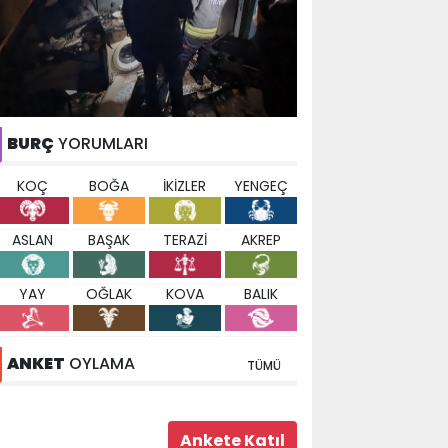
BURÇ
YORUMLARI
KOÇ
BOĞA
İKİZLER
YENGEÇ
ASLAN
BAŞAK
TERAZİ
AKREP
YAY
OĞLAK
KOVA
BALIK
ANKET
OYLAMA
TÜMÜ