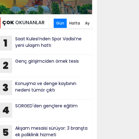
ÇOK
OKUNANLAR
Gün
Hafta
Ay
Saat Kulesi’nden Spor Vadisi’ne
1
yeni ulaşım hattı
Genç girişimciden örnek tesis
2
Konuşma ve denge kaybının
3
nedeni tümör çıktı
SORGED'den gençlere eğitim
4
Akşam mesaisi sürüyor: 3 branşta
5
ek poliklinik hizmeti