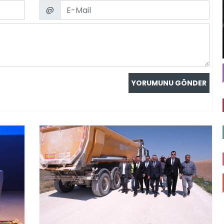
Email
@