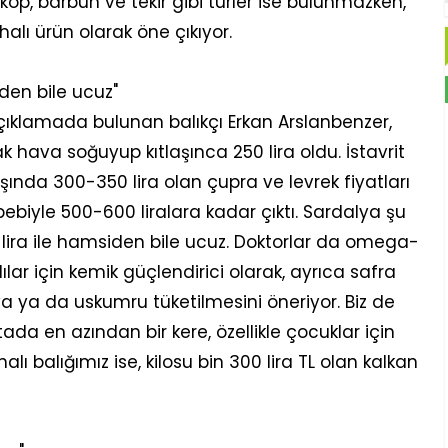
op, barbun ve tekir gibi türler ise bulunmazken,
halı ürün olarak öne çıkıyor.
iden bile ucuz"
çıklamada bulunan balıkçı Erkan Arslanbenzer,
 hava soğuyup kıtlaşınca 250 lira oldu. İstavrit
şında 300-350 lira olan çupra ve levrek fiyatları
ebiyle 500-600 liralara kadar çıktı. Sardalya şu
0 lira ile hamsiden bile ucuz. Doktorlar da omega-
ılar için kemik güçlendirici olarak, ayrıca safra
a ya da uskumru tüketilmesini öneriyor. Biz de
ftada en azından bir kere, özellikle çocuklar için
lı balığımız ise, kilosu bin 300 lira TL olan kalkan