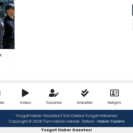
k
ler
Video
Yazarlar
Anketler
İletişim
Yozgat Haber Gazetesi | Son Dakika Yozgat Haberleri
Copyright © 2026 Tüm hakları saklıdır. Sistem :
Haber Yazılımı
Yozgat Haber Gazetesi