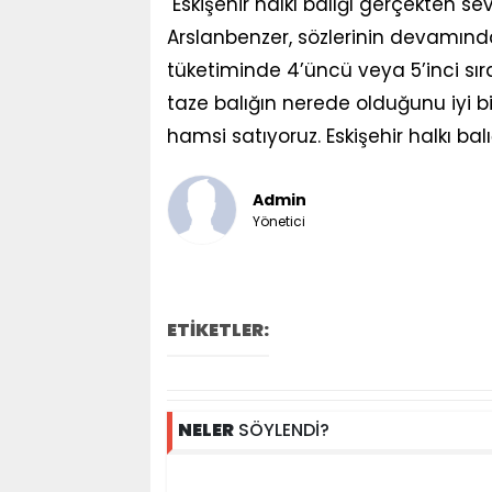
"Eskişehir halkı balığı gerçekten sev
Arslanbenzer, sözlerinin devamında,
tüketiminde 4’üncü veya 5’inci sır
taze balığın nerede olduğunu iyi bi
hamsi satıyoruz. Eskişehir halkı balı
Admin
Yönetici
ETİKETLER:
NELER
SÖYLENDİ?