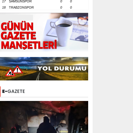
17
SAMSUNSPOR
0
0
18
TRABZONSPOR
0
0
E-
GAZETE