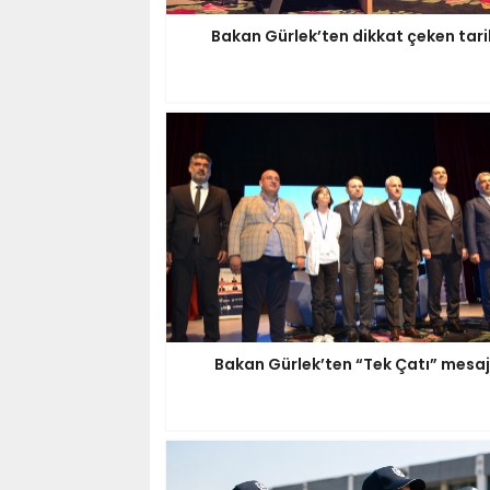
Bakan Gürlek’ten dikkat çeken tari
Bakan Gürlek’ten “Tek Çatı” mesaj