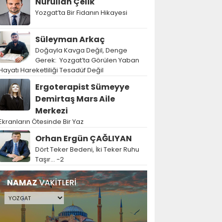
Nurullah Çelik
Yozgat’ta Bir Fidanın Hikayesi
Süleyman Arkaç
Doğayla Kavga Değil, Denge
Gerek: Yozgat’ta Görülen Yaban
Hayatı Hareketliliği Tesadüf Değil
Ergoterapist Sümeyye
Demirtaş Mars Aile
Merkezi
Ekranların Ötesinde Bir Yaz
Orhan Ergün ÇAĞLIYAN
Dört Teker Bedeni, İki Teker Ruhu
Taşır… -2
NAMAZ
VAKİTLERİ