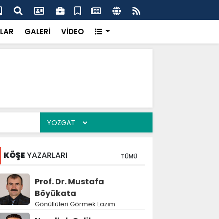
k’ten “Tek Çatı” mesajı
Hed
LAR
GALERİ
VİDEO
KÖŞE
YAZARLARI
TÜMÜ
Prof. Dr. Mustafa
Böyükata
Gönüllüleri Görmek Lazım