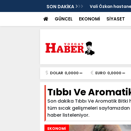
sis
SON DAKİKA
Vali Özkan hastanen
GÜNCEL
EKONOMİ
SİYASET
DOLAR
0,0000
EURO
0,0000
Tıbbı Ve Aromatik
Son dakika Tıbbı Ve Aromatik Bitki ha
tüm sıcak gelişmeleri sayfamızdan taki
haber listeleniyor.
EKONOMİ