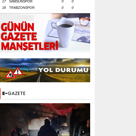
17
SAMSUNSPOR
0
0
18
TRABZONSPOR
0
0
E-
GAZETE