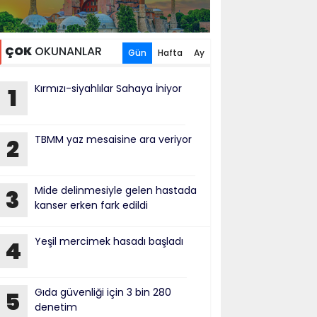
ÇOK
OKUNANLAR
Gün
Hafta
Ay
Kırmızı-siyahlılar Sahaya İniyor
1
TBMM yaz mesaisine ara veriyor
2
Mide delinmesiyle gelen hastada
3
kanser erken fark edildi
Yeşil mercimek hasadı başladı
4
Gıda güvenliği için 3 bin 280
5
denetim