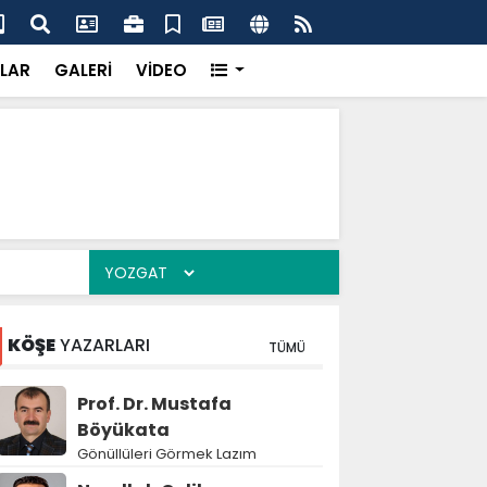
'dan UMKE'ye övgü
Gay
LAR
GALERİ
VİDEO
KÖŞE
YAZARLARI
TÜMÜ
Prof. Dr. Mustafa
Böyükata
Gönüllüleri Görmek Lazım