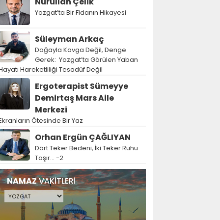
Nurullah Çelik
Yozgat’ta Bir Fidanın Hikayesi
Süleyman Arkaç
Doğayla Kavga Değil, Denge
Gerek: Yozgat’ta Görülen Yaban
Hayatı Hareketliliği Tesadüf Değil
Ergoterapist Sümeyye
Demirtaş Mars Aile
Merkezi
Ekranların Ötesinde Bir Yaz
Orhan Ergün ÇAĞLIYAN
Dört Teker Bedeni, İki Teker Ruhu
Taşır… -2
NAMAZ
VAKİTLERİ