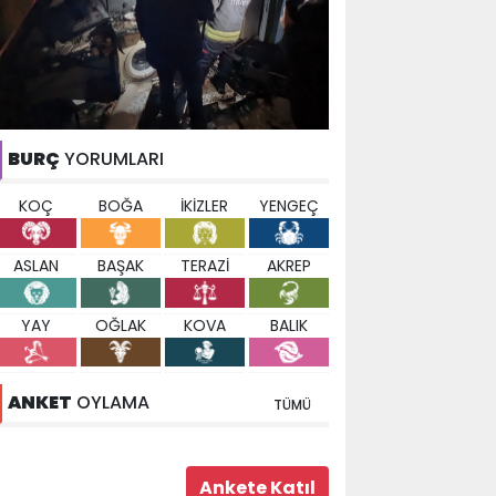
BURÇ
YORUMLARI
KOÇ
BOĞA
İKİZLER
YENGEÇ
ASLAN
BAŞAK
TERAZİ
AKREP
YAY
OĞLAK
KOVA
BALIK
ANKET
OYLAMA
TÜMÜ