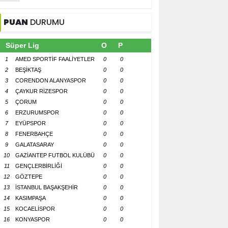
PUAN
DURUMU
Süper Lig
O
P
1
AMED SPORTİF FAALİYETLER
0
0
2
BEŞİKTAŞ
0
0
3
CORENDON ALANYASPOR
0
0
4
ÇAYKUR RİZESPOR
0
0
5
ÇORUM
0
0
6
ERZURUMSPOR
0
0
7
EYÜPSPOR
0
0
8
FENERBAHÇE
0
0
9
GALATASARAY
0
0
10
GAZİANTEP FUTBOL KULÜBÜ
0
0
11
GENÇLERBİRLİĞİ
0
0
12
GÖZTEPE
0
0
13
İSTANBUL BAŞAKŞEHİR
0
0
14
KASIMPAŞA
0
0
15
KOCAELİSPOR
0
0
16
KONYASPOR
0
0