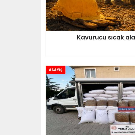
Kavurucu sıcak al
ASAYİŞ