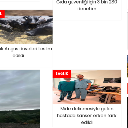
Gıda güvenliği için 3 bin 280
denetim
L
ık Angus düveleri teslim
edildi
SAĞLIK
Mide delinmesiyle gelen
hastada kanser erken fark
edildi