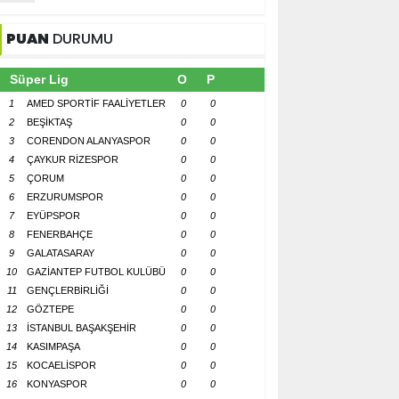
PUAN
DURUMU
Süper Lig
O
P
1
AMED SPORTİF FAALİYETLER
0
0
2
BEŞİKTAŞ
0
0
3
CORENDON ALANYASPOR
0
0
4
ÇAYKUR RİZESPOR
0
0
5
ÇORUM
0
0
6
ERZURUMSPOR
0
0
7
EYÜPSPOR
0
0
8
FENERBAHÇE
0
0
9
GALATASARAY
0
0
10
GAZİANTEP FUTBOL KULÜBÜ
0
0
11
GENÇLERBİRLİĞİ
0
0
12
GÖZTEPE
0
0
13
İSTANBUL BAŞAKŞEHİR
0
0
14
KASIMPAŞA
0
0
15
KOCAELİSPOR
0
0
16
KONYASPOR
0
0