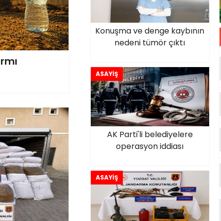
Konuşma ve denge kaybının
nedeni tümör çıktı
armı
ASAYİŞ
AK Parti'li belediyelere
operasyon iddiası
ASAYİŞ