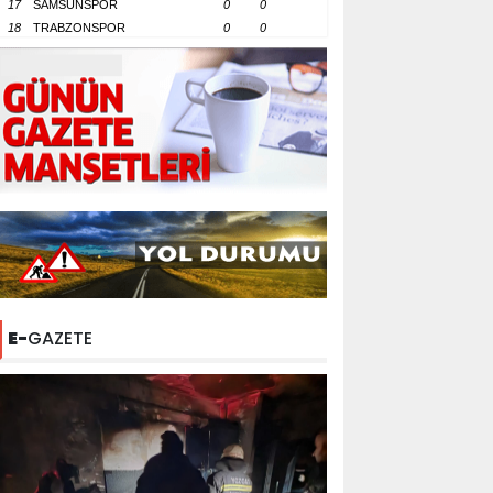
17
SAMSUNSPOR
0
0
18
TRABZONSPOR
0
0
E-
GAZETE