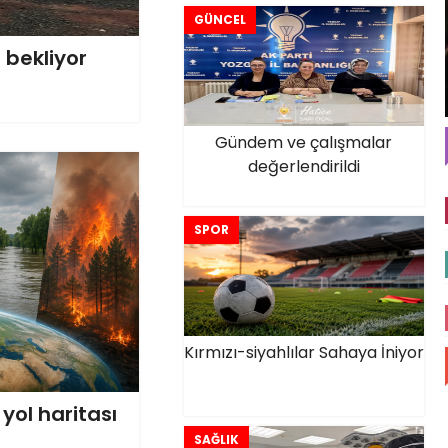
GÜNCEL
 bekliyor
Gündem ve çalışmalar
değerlendirildi
SPOR
Kırmızı-siyahlılar Sahaya İniyor
 yol haritası
SAĞLIK