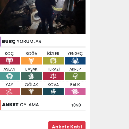
BURÇ
YORUMLARI
KOÇ
BOĞA
İKİZLER
YENGEÇ
ASLAN
BAŞAK
TERAZİ
AKREP
YAY
OĞLAK
KOVA
BALIK
ANKET
OYLAMA
TÜMÜ