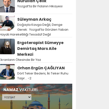
Nurullah Çelik
Yozgat’ta Bir Fidanın Hikayesi
Süleyman Arkaç
Doğayla Kavga Değil, Denge
Gerek: Yozgat’ta Görülen Yaban
Hayatı Hareketliliği Tesadüf Değil
Ergoterapist Sümeyye
Demirtaş Mars Aile
Merkezi
Ekranların Ötesinde Bir Yaz
Orhan Ergün ÇAĞLIYAN
Dört Teker Bedeni, İki Teker Ruhu
Taşır… -2
NAMAZ
VAKİTLERİ