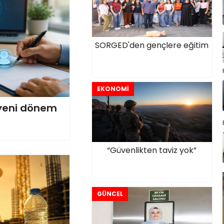
SORGED'den gençlere eğitim
EKONOMİ
 yeni dönem
“Güvenlikten taviz yok”
GÜNCEL