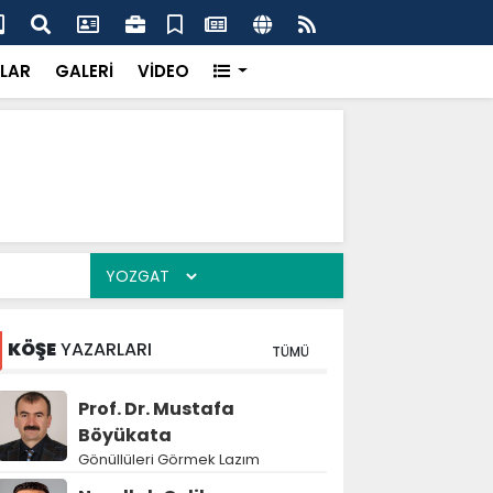
l satışlarında yeni dönem
Akş
LAR
GALERİ
VİDEO
KÖŞE
YAZARLARI
TÜMÜ
Prof. Dr. Mustafa
Böyükata
Gönüllüleri Görmek Lazım