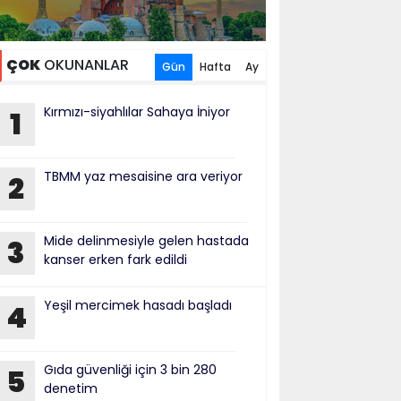
ÇOK
OKUNANLAR
Gün
Hafta
Ay
Kırmızı-siyahlılar Sahaya İniyor
1
TBMM yaz mesaisine ara veriyor
2
Mide delinmesiyle gelen hastada
3
kanser erken fark edildi
Yeşil mercimek hasadı başladı
4
Gıda güvenliği için 3 bin 280
5
denetim