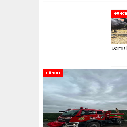
GÜNCE
Damızl
GÜNCEL