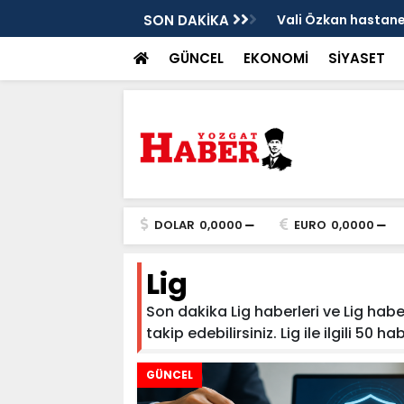
şmaları yerinde incelendi
SON DAKİKA
Karaarslan'dan UM
GÜNCEL
EKONOMİ
SİYASET
DOLAR
0,0000
EURO
0,0000
Lig
Son dakika Lig haberleri ve Lig haber
takip edebilirsiniz. Lig ile ilgili 50 ha
GÜNCEL