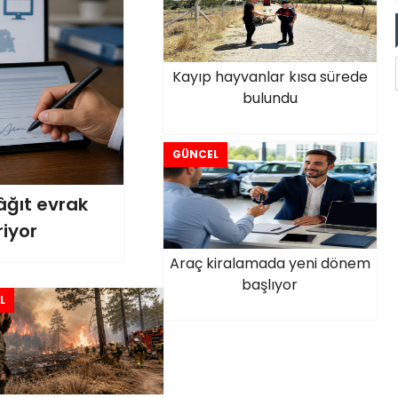
Kayıp hayvanlar kısa sürede
bulundu
GÜNCEL
âğıt evrak
iyor
Araç kiralamada yeni dönem
başlıyor
L