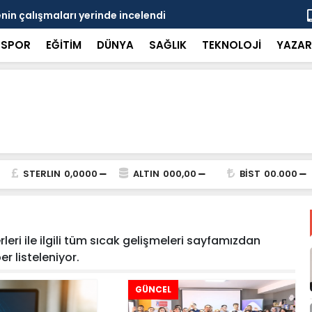
KE'ye övgü
Gayrimenku
SPOR
EĞİTİM
DÜNYA
SAĞLIK
TEKNOLOJİ
YAZAR
STERLIN
0,0000
ALTIN
000,00
BİST
00.000
leri ile ilgili tüm sıcak gelişmeleri sayfamızdan
ber listeleniyor.
GÜNCEL