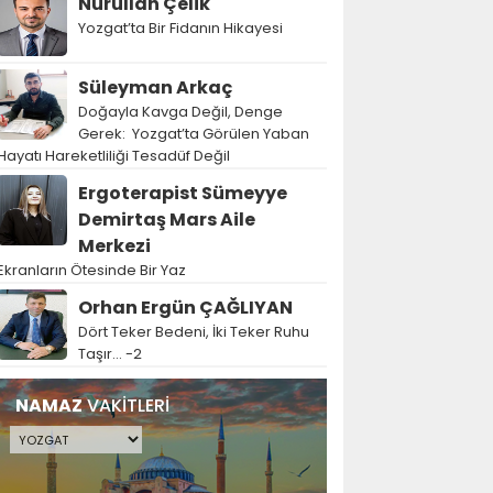
Nurullah Çelik
Yozgat’ta Bir Fidanın Hikayesi
Süleyman Arkaç
Doğayla Kavga Değil, Denge
Gerek: Yozgat’ta Görülen Yaban
Hayatı Hareketliliği Tesadüf Değil
Ergoterapist Sümeyye
Demirtaş Mars Aile
Merkezi
Ekranların Ötesinde Bir Yaz
Orhan Ergün ÇAĞLIYAN
Dört Teker Bedeni, İki Teker Ruhu
Taşır… -2
NAMAZ
VAKİTLERİ