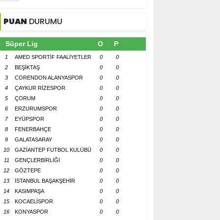
PUAN
DURUMU
Süper Lig
O
P
1
AMED SPORTİF FAALİYETLER
0
0
2
BEŞİKTAŞ
0
0
3
CORENDON ALANYASPOR
0
0
4
ÇAYKUR RİZESPOR
0
0
5
ÇORUM
0
0
6
ERZURUMSPOR
0
0
7
EYÜPSPOR
0
0
8
FENERBAHÇE
0
0
9
GALATASARAY
0
0
10
GAZİANTEP FUTBOL KULÜBÜ
0
0
11
GENÇLERBİRLİĞİ
0
0
12
GÖZTEPE
0
0
13
İSTANBUL BAŞAKŞEHİR
0
0
14
KASIMPAŞA
0
0
15
KOCAELİSPOR
0
0
16
KONYASPOR
0
0