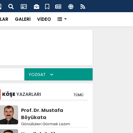
çak kazı baskını
Jan
LAR
GALERİ
VİDEO
KÖŞE
YAZARLARI
TÜMÜ
Prof. Dr. Mustafa
Böyükata
Gönüllüleri Görmek Lazım