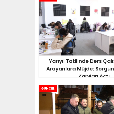
Yarıyıl Tatilinde Ders Çal
Arayanlara Müjde: Sorgun
Kapıları Açtı
GÜNCEL