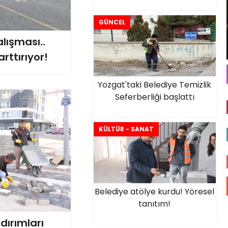
GÜNCEL
lışması..
rttırıyor!
Yozgat'taki Belediye Temizlik
Seferberliği başlattı
KÜLTÜR - SANAT
Belediye atölye kurdu! Yöresel
tanıtım!
dırımları