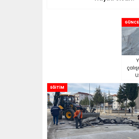
GÜNCE
Y
çalış
U
EĞİTİM