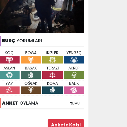
BURÇ
YORUMLARI
KOÇ
BOĞA
İKİZLER
YENGEÇ
ASLAN
BAŞAK
TERAZİ
AKREP
YAY
OĞLAK
KOVA
BALIK
ANKET
OYLAMA
TÜMÜ