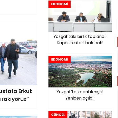
EKONOMİ
Yozgat'taki birlik toplandı!
Kapasitesi arttırılacak!
EKONOMİ
ustafa Erkut
Yozgat’ta kapatılmıştı!
Yeniden açıldı!
Bırakıyoruz”
GÜNCEL