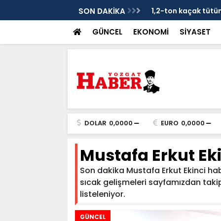
je
SON DAKİKA
1,2-ton kaçak tütün 
GÜNCEL
EKONOMİ
SİYASET
DOLAR
0,0000
EURO
0,0000
Mustafa Erkut Eki
Son dakika Mustafa Erkut Ekinci haber
sıcak gelişmeleri sayfamızdan takip e
listeleniyor.
GÜNCEL