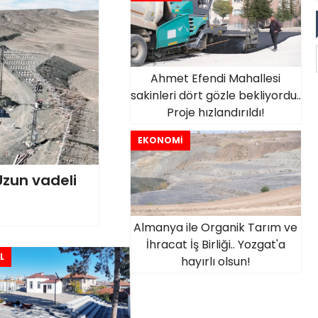
Ahmet Efendi Mahallesi
sakinleri dört gözle bekliyordu..
Proje hızlandırıldı!
EKONOMİ
Uzun vadeli
Almanya ile Organik Tarım ve
İhracat İş Birliği.. Yozgat'a
L
hayırlı olsun!