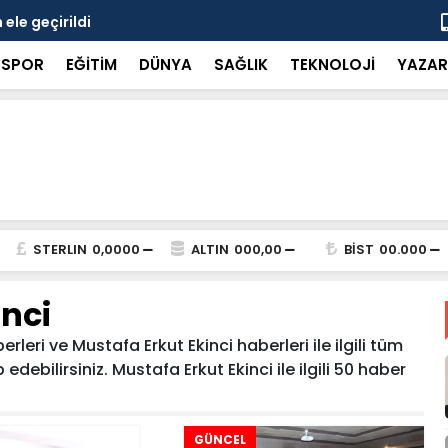
ele geçirildi
8 kişiye ka
SPOR
EĞİTİM
DÜNYA
SAĞLIK
TEKNOLOJİ
YAZAR
STERLIN
0,0000
ALTIN
000,00
BİST
00.000
nci
leri ve Mustafa Erkut Ekinci haberleri ile ilgili tüm
debilirsiniz. Mustafa Erkut Ekinci ile ilgili 50 haber
GÜNCEL