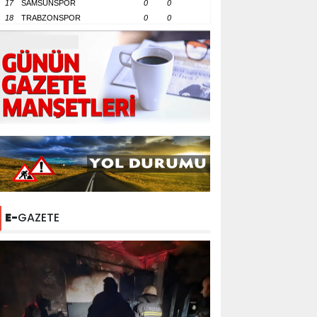
17
SAMSUNSPOR
0
0
18
TRABZONSPOR
0
0
E-
GAZETE