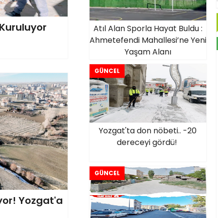
Kuruluyor
Atıl Alan Sporla Hayat Buldu :
Ahmetefendi Mahallesi’ne Yeni
Yaşam Alanı
GÜNCEL
Yozgat'ta don nöbeti.. -20
dereceyi gördü!
GÜNCEL
yor! Yozgat'a