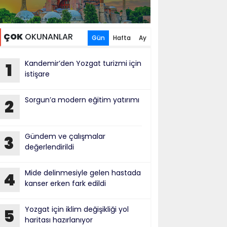
ÇOK
OKUNANLAR
Gün
Hafta
Ay
Kandemir’den Yozgat turizmi için
1
istişare
Sorgun’a modern eğitim yatırımı
2
Gündem ve çalışmalar
3
değerlendirildi
Mide delinmesiyle gelen hastada
4
kanser erken fark edildi
Yozgat için iklim değişikliği yol
5
haritası hazırlanıyor