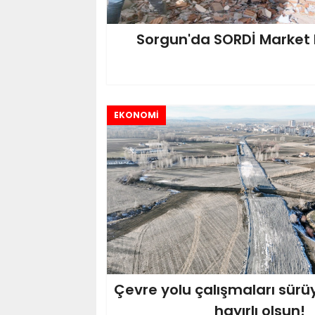
Sorgun'da SORDİ Market 
EKONOMİ
Çevre yolu çalışmaları sürü
hayırlı olsun!