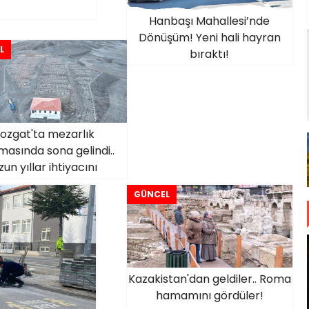
Hanbaşı Mahallesi’nde
Dönüşüm! Yeni hali hayran
L
bıraktı!
ozgat'ta mezarlık
masında sona gelindi..
zun yıllar ihtiyacını
karşılayacak!
GÜNCEL
Kazakistan'dan geldiler.. Roma
hamamını gördüler!