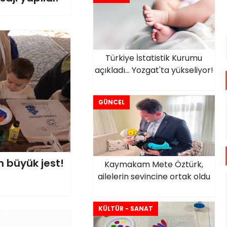
Türkiye İstatistik Kurumu
açıkladı... Yozgat'ta yükseliyor!
GÜNCEL
n büyük jest!
Kaymakam Mete Öztürk,
ailelerin sevincine ortak oldu
KÜLTÜR - SANAT