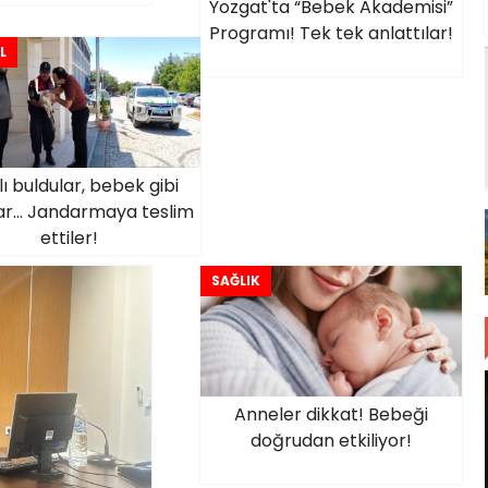
Yozgat'ta “Bebek Akademisi”
Programı! Tek tek anlattılar!
L
lı buldular, bebek gibi
ar... Jandarmaya teslim
ettiler!
SAĞLIK
Anneler dikkat! Bebeği
doğrudan etkiliyor!