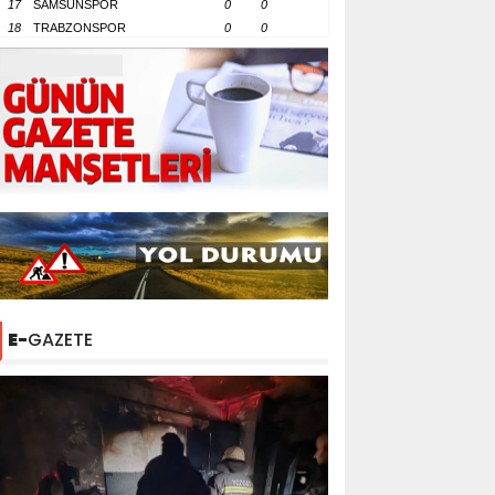
17
SAMSUNSPOR
0
0
18
TRABZONSPOR
0
0
E-
GAZETE