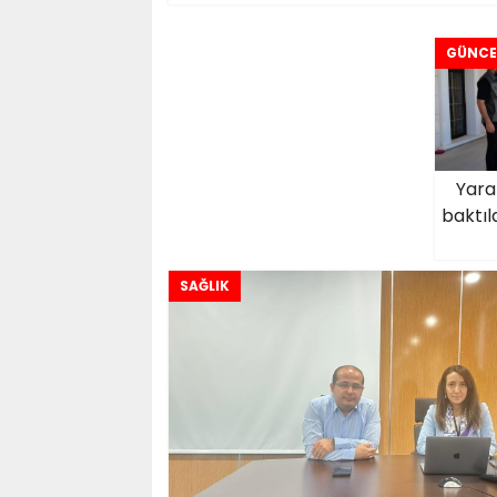
GÜNCE
Yara
baktıl
SAĞLIK