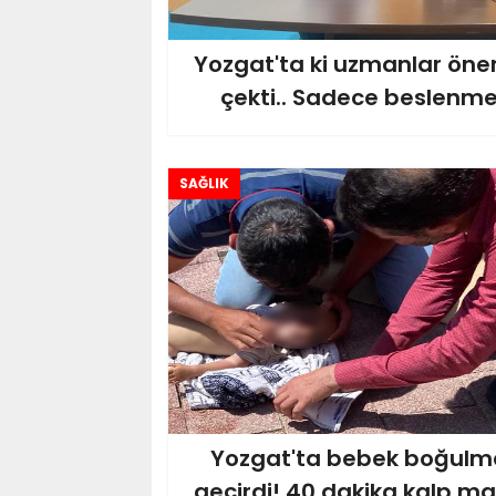
Yozgat'ta ki uzmanlar öne
çekti.. Sadece beslenm
SAĞLIK
Yozgat'ta bebek boğulma
geçirdi! 40 dakika kalp mas