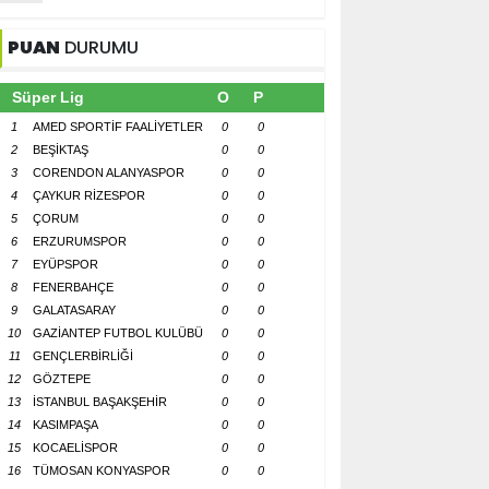
PUAN
DURUMU
Süper Lig
O
P
1
AMED SPORTİF FAALİYETLER
0
0
2
BEŞİKTAŞ
0
0
3
CORENDON ALANYASPOR
0
0
4
ÇAYKUR RİZESPOR
0
0
5
ÇORUM
0
0
6
ERZURUMSPOR
0
0
7
EYÜPSPOR
0
0
8
FENERBAHÇE
0
0
9
GALATASARAY
0
0
10
GAZİANTEP FUTBOL KULÜBÜ
0
0
11
GENÇLERBİRLİĞİ
0
0
12
GÖZTEPE
0
0
13
İSTANBUL BAŞAKŞEHİR
0
0
14
KASIMPAŞA
0
0
15
KOCAELİSPOR
0
0
16
TÜMOSAN KONYASPOR
0
0