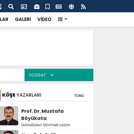
k’ten “Tek Çatı” mesajı
Hed
LAR
GALERİ
VİDEO
KÖŞE
YAZARLARI
TÜMÜ
Prof. Dr. Mustafa
Böyükata
Gönüllüleri Görmek Lazım