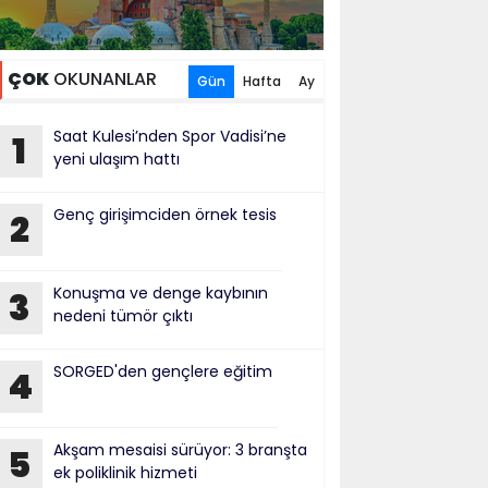
ÇOK
OKUNANLAR
Gün
Hafta
Ay
Saat Kulesi’nden Spor Vadisi’ne
1
yeni ulaşım hattı
Genç girişimciden örnek tesis
2
Konuşma ve denge kaybının
3
nedeni tümör çıktı
SORGED'den gençlere eğitim
4
Akşam mesaisi sürüyor: 3 branşta
5
ek poliklinik hizmeti