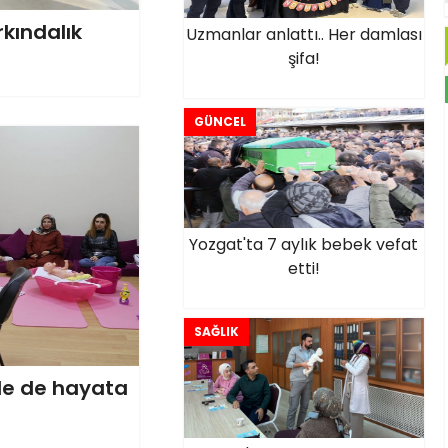
kındalık
Uzmanlar anlattı.. Her damlası
şifa!
GÜNCEL
Yozgat'ta 7 aylık bebek vefat
etti!
SAĞLIK
'de de hayata