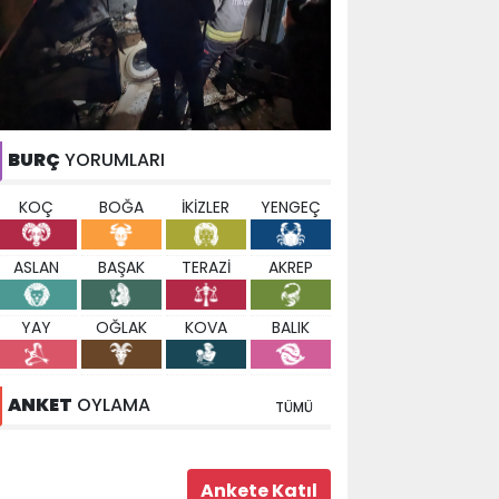
BURÇ
YORUMLARI
KOÇ
BOĞA
İKİZLER
YENGEÇ
ASLAN
BAŞAK
TERAZİ
AKREP
YAY
OĞLAK
KOVA
BALIK
ANKET
OYLAMA
TÜMÜ