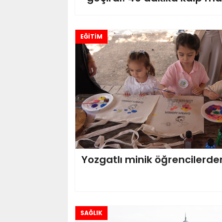
EĞİTİM
Yozgatlı minik öğrencilerde
SAĞLIK