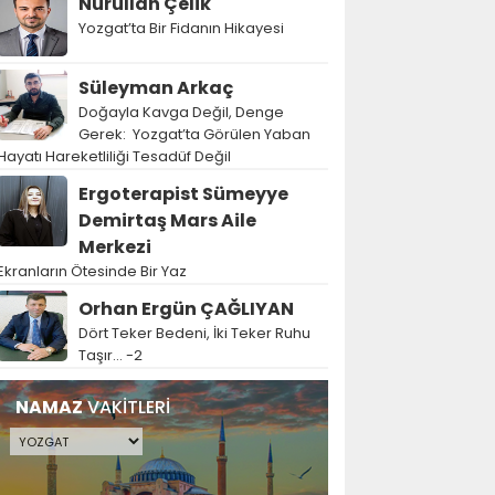
Nurullah Çelik
Yozgat’ta Bir Fidanın Hikayesi
Süleyman Arkaç
Doğayla Kavga Değil, Denge
Gerek: Yozgat’ta Görülen Yaban
Hayatı Hareketliliği Tesadüf Değil
Ergoterapist Sümeyye
Demirtaş Mars Aile
Merkezi
Ekranların Ötesinde Bir Yaz
Orhan Ergün ÇAĞLIYAN
Dört Teker Bedeni, İki Teker Ruhu
Taşır… -2
NAMAZ
VAKİTLERİ