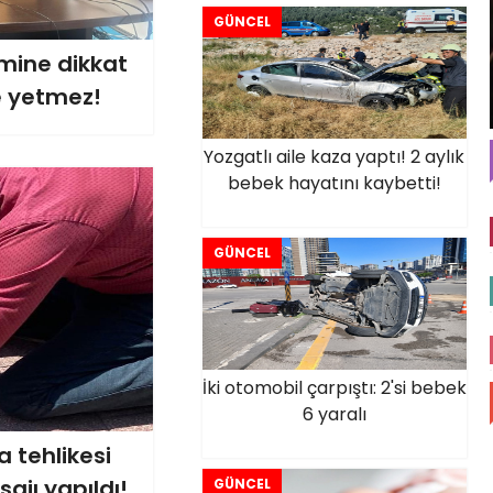
GÜNCEL
mine dikkat
e yetmez!
Yozgatlı aile kaza yaptı! 2 aylık
bebek hayatını kaybetti!
GÜNCEL
İki otomobil çarpıştı: 2'si bebek
6 yaralı
 tehlikesi
ajı yapıldı!
GÜNCEL