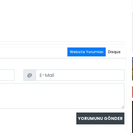
Website Yorumları
Disqus
Email
@