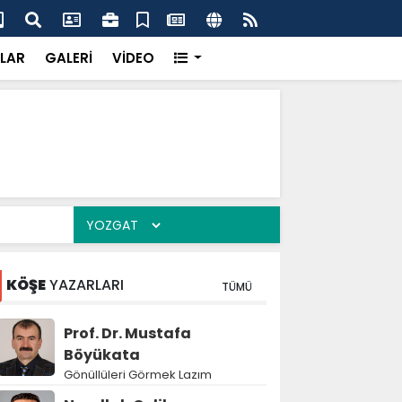
k’ten “Tek Çatı” mesajı
Hed
LAR
GALERİ
VİDEO
KÖŞE
YAZARLARI
TÜMÜ
Prof. Dr. Mustafa
Böyükata
Gönüllüleri Görmek Lazım