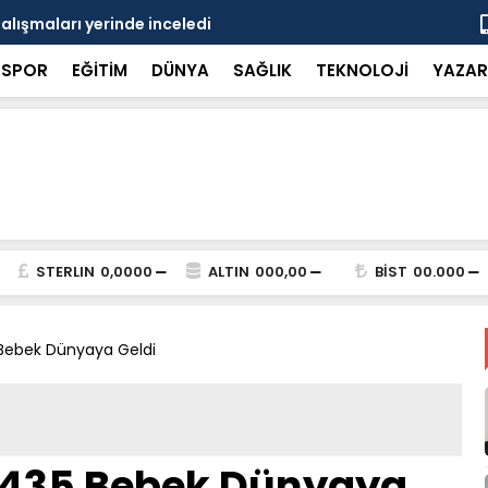
çalışmaları yerinde inceledi
Bakan Gürle
SPOR
EĞİTİM
DÜNYA
SAĞLIK
TEKNOLOJİ
YAZAR
STERLIN
0,0000
ALTIN
000,00
BİST
00.000
 Bebek Dünyaya Geldi
n 435 Bebek Dünyaya