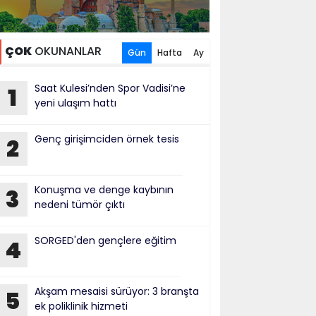
ÇOK
OKUNANLAR
Gün
Hafta
Ay
Saat Kulesi’nden Spor Vadisi’ne
1
yeni ulaşım hattı
Genç girişimciden örnek tesis
2
Konuşma ve denge kaybının
3
nedeni tümör çıktı
SORGED'den gençlere eğitim
4
Akşam mesaisi sürüyor: 3 branşta
5
ek poliklinik hizmeti