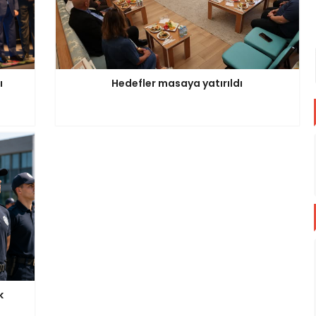
ı
Hedefler masaya yatırıldı
k