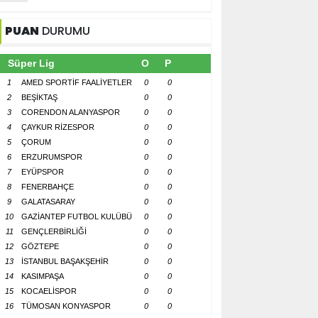
PUAN
DURUMU
Süper Lig
O
P
1
AMED SPORTİF FAALİYETLER
0
0
2
BEŞİKTAŞ
0
0
3
CORENDON ALANYASPOR
0
0
4
ÇAYKUR RİZESPOR
0
0
5
ÇORUM
0
0
6
ERZURUMSPOR
0
0
7
EYÜPSPOR
0
0
8
FENERBAHÇE
0
0
9
GALATASARAY
0
0
10
GAZİANTEP FUTBOL KULÜBÜ
0
0
11
GENÇLERBİRLİĞİ
0
0
12
GÖZTEPE
0
0
13
İSTANBUL BAŞAKŞEHİR
0
0
14
KASIMPAŞA
0
0
15
KOCAELİSPOR
0
0
16
TÜMOSAN KONYASPOR
0
0