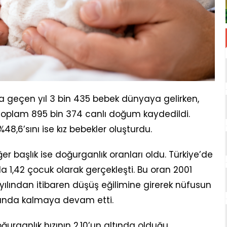
ta geçen yıl 3 bin 435 bebek dünyaya gelirken,
oplam 895 bin 374 canlı doğum kaydedildi.
48,6’sını ise kız bebekler oluşturdu.
ğer başlık ise doğurganlık oranları oldu. Türkiye’de
a 1,42 çocuk olarak gerçekleşti. Bu oran 2001
 yılından itibaren düşüş eğilimine girerek nüfusun
ltında kalmaya devam etti.
oğurganlık hızının 2,10’un altında olduğu