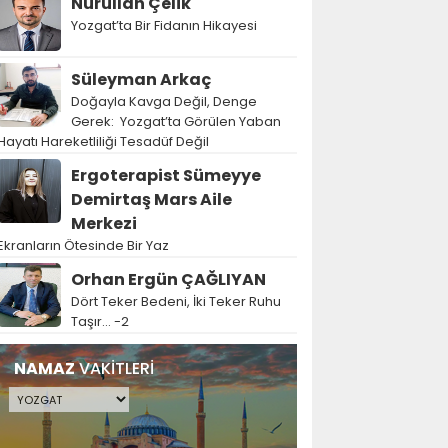
Nurullah Çelik
Yozgat’ta Bir Fidanın Hikayesi
Süleyman Arkaç
Doğayla Kavga Değil, Denge
Gerek: Yozgat’ta Görülen Yaban
Hayatı Hareketliliği Tesadüf Değil
Ergoterapist Sümeyye
Demirtaş Mars Aile
Merkezi
Ekranların Ötesinde Bir Yaz
Orhan Ergün ÇAĞLIYAN
Dört Teker Bedeni, İki Teker Ruhu
Taşır… -2
NAMAZ
VAKİTLERİ