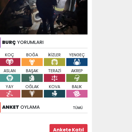
BURÇ
YORUMLARI
KOÇ
BOĞA
İKİZLER
YENGEÇ
ASLAN
BAŞAK
TERAZİ
AKREP
YAY
OĞLAK
KOVA
BALIK
ANKET
OYLAMA
TÜMÜ