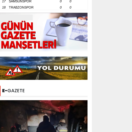
17
SAMSUNSPOR
0
0
18
TRABZONSPOR
0
0
E-
GAZETE