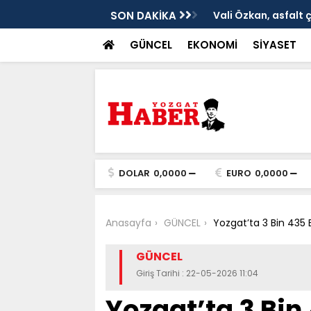
ken tarih
SON DAKİKA
Vali Özkan, asfalt 
GÜNCEL
EKONOMİ
SİYASET
DOLAR
0,0000
EURO
0,0000
Anasayfa
GÜNCEL
Yozgat’ta 3 Bin 435
GÜNCEL
Giriş Tarihi : 22-05-2026 11:04
Yozgat’ta 3 Bi