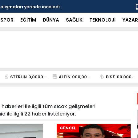
çalışmaları yerinde inceledi
Bakan Gürle
SPOR
EĞİTİM
DÜNYA
SAĞLIK
TEKNOLOJİ
YAZAR
STERLIN
0,0000
ALTIN
000,00
BİST
00.000
aberleri ile ilgili tüm sıcak gelişmeleri
 ile ilgili 22 haber listeleniyor.
GÜNCEL