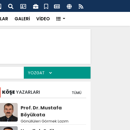
k’ten “Tek Çatı” mesajı
Hed
LAR
GALERİ
VİDEO
KÖŞE
YAZARLARI
TÜMÜ
Prof. Dr. Mustafa
Böyükata
Gönüllüleri Görmek Lazım