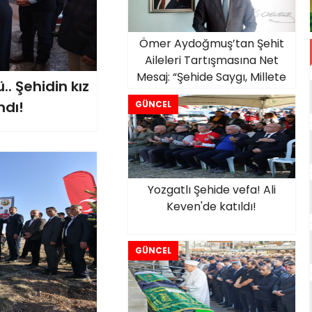
Ömer Aydoğmuş’tan Şehit
Aileleri Tartışmasına Net
Mesaj: “Şehide Saygı, Millete
. Şehidin kız
Saygıdır”
ndı!
GÜNCEL
Yozgatlı Şehide vefa! Ali
Keven'de katıldı!
GÜNCEL