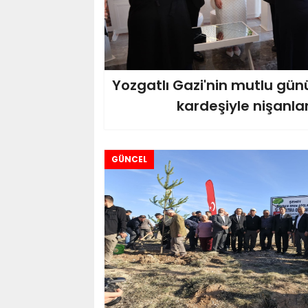
Yozgatlı Gazi'nin mutlu günü.
kardeşiyle nişanla
GÜNCEL