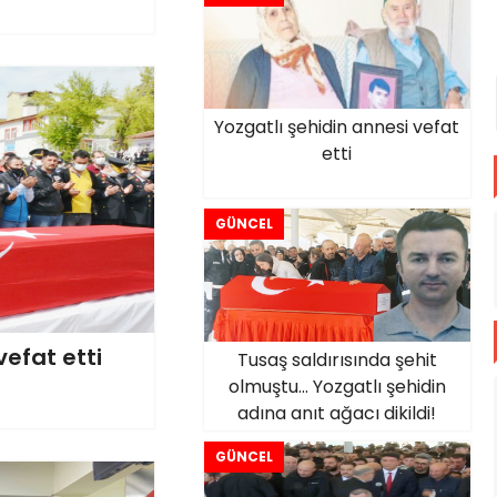
Yozgatlı şehidin annesi vefat
etti
GÜNCEL
vefat etti
Tusaş saldırısında şehit
olmuştu... Yozgatlı şehidin
adına anıt ağacı dikildi!
GÜNCEL