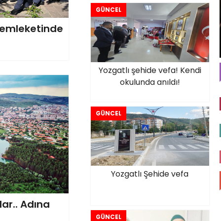
GÜNCEL
 memleketinde
Yozgatlı şehide vefa! Kendi
okulunda anıldı!
GÜNCEL
Yozgatlı Şehide vefa
ar.. Adına
GÜNCEL