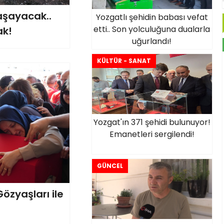
aşayacak..
Yozgatlı şehidin babası vefat
etti.. Son yolculuğuna dualarla
ak!
uğurlandı!
KÜLTÜR - SANAT
Yozgat'ın 371 şehidi bulunuyor!
Emanetleri sergilendi!
GÜNCEL
özyaşları ile