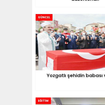
GÜNCEL
Yozgatlı şehidin babası 
EĞİTİM