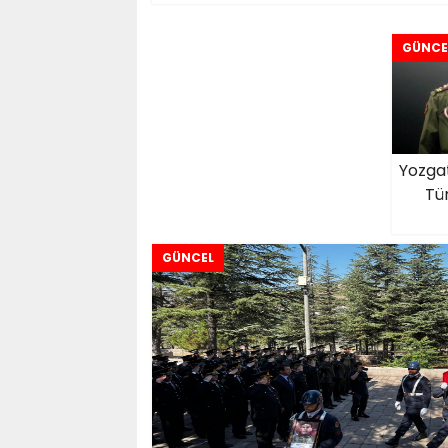
GÜNCE
Yozgat
Tü
GÜNCEL