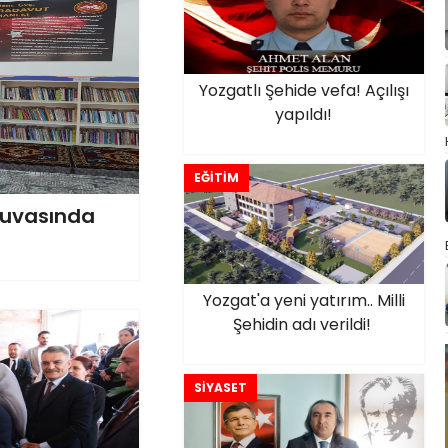
Yozgatlı Şehide vefa! Açılışı
yapıldı!
EĞİTİM
 yuvasında
Yozgat'a yeni yatırım.. Milli
Şehidin adı verildi!
SİYASET