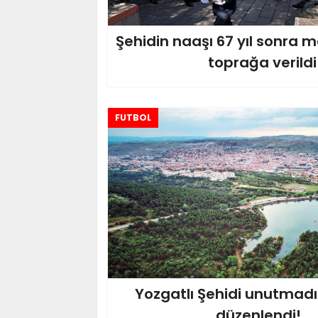
Şehidin naaşı 67 yıl sonra
toprağa verildi
FUTBOL
Yozgatlı Şehidi unutmadıl
düzenlendi!