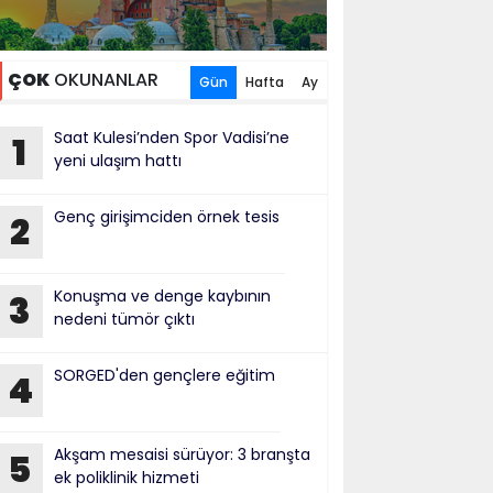
ÇOK
OKUNANLAR
Gün
Hafta
Ay
Saat Kulesi’nden Spor Vadisi’ne
1
yeni ulaşım hattı
Genç girişimciden örnek tesis
2
Konuşma ve denge kaybının
3
nedeni tümör çıktı
SORGED'den gençlere eğitim
4
Akşam mesaisi sürüyor: 3 branşta
5
ek poliklinik hizmeti