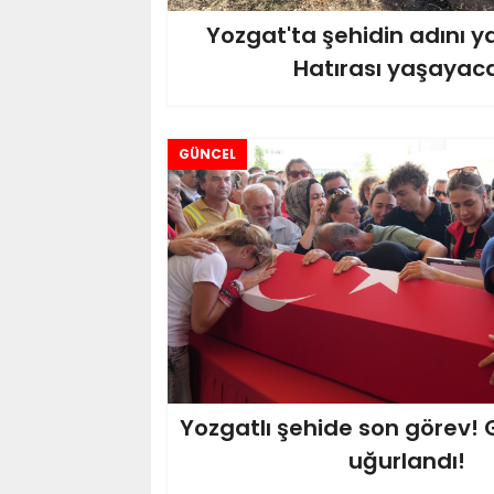
Yozgat'ta şehidin adını y
Hatırası yaşayac
GÜNCEL
Yozgatlı şehide son görev! G
uğurlandı!