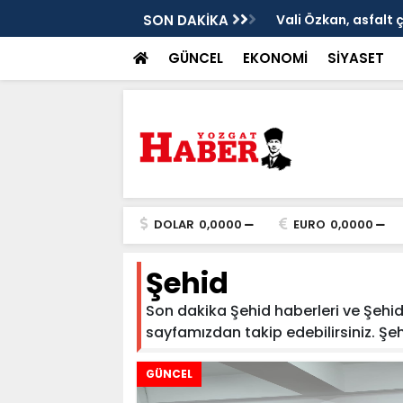
ken tarih
SON DAKİKA
Vali Özkan, asfalt 
GÜNCEL
EKONOMİ
SİYASET
DOLAR
0,0000
EURO
0,0000
Şehid
Son dakika Şehid haberleri ve Şehid h
sayfamızdan takip edebilirsiniz. Şehid
GÜNCEL