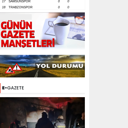
17
SAMSUNSPOR
0
0
18
TRABZONSPOR
0
0
E-
GAZETE