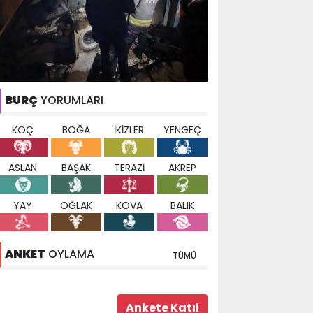
BURÇ
YORUMLARI
KOÇ
BOĞA
İKİZLER
YENGEÇ
ASLAN
BAŞAK
TERAZİ
AKREP
YAY
OĞLAK
KOVA
BALIK
ANKET
OYLAMA
TÜMÜ