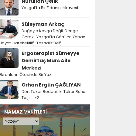
Nurullah Çelik
Yozgat’ta Bir Fidanın Hikayesi
Süleyman Arkaç
Doğayla Kavga Değil, Denge
Gerek: Yozgat’ta Görülen Yaban
Hayatı Hareketliliği Tesadüf Değil
Ergoterapist Sümeyye
Demirtaş Mars Aile
Merkezi
Ekranların Ötesinde Bir Yaz
Orhan Ergün ÇAĞLIYAN
Dört Teker Bedeni, İki Teker Ruhu
Taşır… -2
NAMAZ
VAKİTLERİ