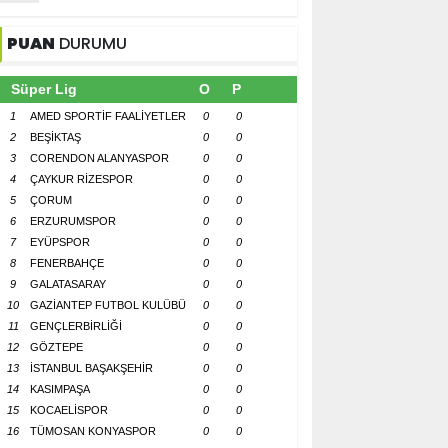
PUAN
DURUMU
Süper Lig
O
P
1
AMED SPORTİF FAALİYETLER
0
0
2
BEŞİKTAŞ
0
0
3
CORENDON ALANYASPOR
0
0
4
ÇAYKUR RİZESPOR
0
0
5
ÇORUM
0
0
6
ERZURUMSPOR
0
0
7
EYÜPSPOR
0
0
8
FENERBAHÇE
0
0
9
GALATASARAY
0
0
10
GAZİANTEP FUTBOL KULÜBÜ
0
0
11
GENÇLERBİRLİĞİ
0
0
12
GÖZTEPE
0
0
13
İSTANBUL BAŞAKŞEHİR
0
0
14
KASIMPAŞA
0
0
15
KOCAELİSPOR
0
0
16
TÜMOSAN KONYASPOR
0
0