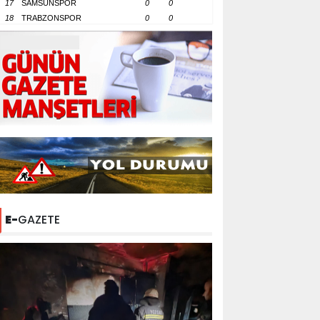
17
SAMSUNSPOR
0
0
18
TRABZONSPOR
0
0
E-
GAZETE