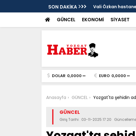
sis
SON DAKİKA
Vali Özkan hastanen
GÜNCEL
EKONOMİ
SİYASET
DOLAR
0,0000
EURO
0,0000
Anasayfa
GÜNCEL
Yozgat'ta şehidin ad
GÜNCEL
Giriş Tarihi : 03-11-2025 17:20 Güncelleme
Yozgat'ta şehid