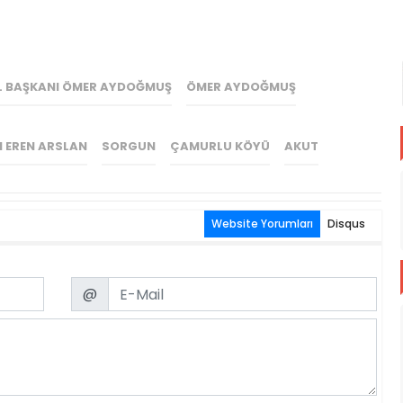
İL BAŞKANI ÖMER AYDOĞMUŞ
ÖMER AYDOĞMUŞ
 EREN ARSLAN
SORGUN
ÇAMURLU KÖYÜ
AKUT
Website Yorumları
Disqus
Email
@