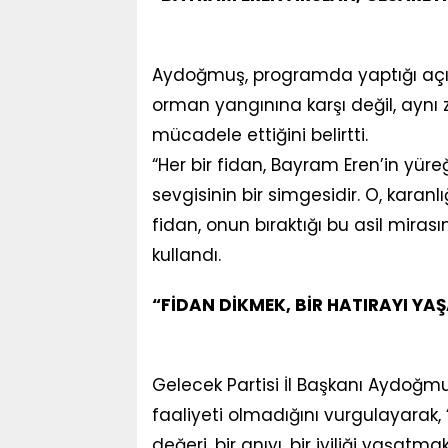
Aydoğmuş, programda yaptığı açık
orman yangınına karşı değil, ayn
mücadele ettiğini belirtti.
“Her bir fidan, Bayram Eren’in yüreğ
sevgisinin bir simgesidir. O, karanlı
fidan, onun bıraktığı bu asil mirası
kullandı.
“FİDAN DİKMEK, BİR HATIRAYI YA
Gelecek Partisi İl Başkanı Aydoğmuş
faaliyeti olmadığını vurgulayarak, 
değeri, bir anıyı, bir iyiliği yaşat