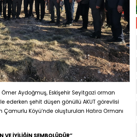
nı Ömer Aydoğmuş, Eskişehir Seyitgazi orman
ederken şehit düşen gönüllü AKUT görevlisi
un Çamurlu Köyü’nde oluşturulan Hatıra Ormanı
 VE İYİLİĞİN SEMBOLÜDÜR”