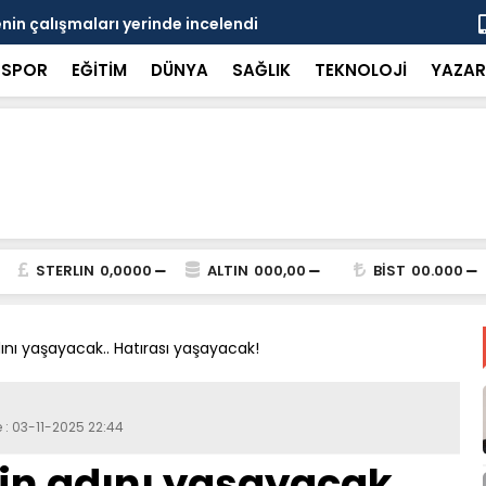
in çalışmaları yerinde incelendi
Karaarslan
SPOR
EĞİTİM
DÜNYA
SAĞLIK
TEKNOLOJİ
YAZAR
STERLIN
0,0000
ALTIN
000,00
BİST
00.000
ını yaşayacak.. Hatırası yaşayacak!
 : 03-11-2025 22:44
in adını yaşayacak..