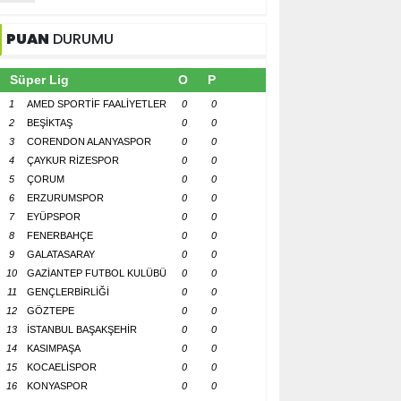
PUAN
DURUMU
Süper Lig
O
P
1
AMED SPORTİF FAALİYETLER
0
0
2
BEŞİKTAŞ
0
0
3
CORENDON ALANYASPOR
0
0
4
ÇAYKUR RİZESPOR
0
0
5
ÇORUM
0
0
6
ERZURUMSPOR
0
0
7
EYÜPSPOR
0
0
8
FENERBAHÇE
0
0
9
GALATASARAY
0
0
10
GAZİANTEP FUTBOL KULÜBÜ
0
0
11
GENÇLERBİRLİĞİ
0
0
12
GÖZTEPE
0
0
13
İSTANBUL BAŞAKŞEHİR
0
0
14
KASIMPAŞA
0
0
15
KOCAELİSPOR
0
0
16
KONYASPOR
0
0