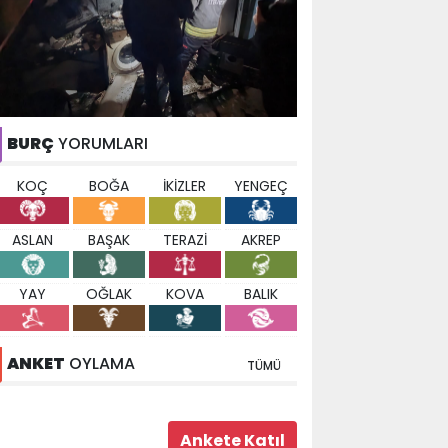
BURÇ
YORUMLARI
KOÇ
BOĞA
İKİZLER
YENGEÇ
ASLAN
BAŞAK
TERAZİ
AKREP
YAY
OĞLAK
KOVA
BALIK
ANKET
OYLAMA
TÜMÜ