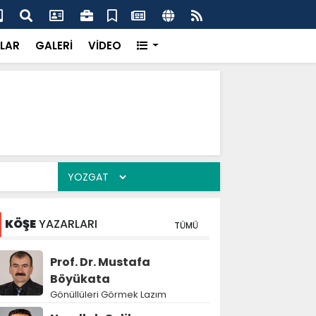
'dan UMKE'ye övgü
Gay
LAR
GALERİ
VİDEO
KÖŞE
YAZARLARI
TÜMÜ
Prof. Dr. Mustafa
Böyükata
Gönüllüleri Görmek Lazım