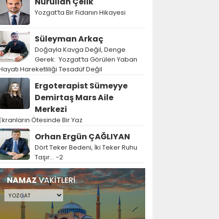
Nurullah Çelik
Yozgat’ta Bir Fidanın Hikayesi
Süleyman Arkaç
Doğayla Kavga Değil, Denge
Gerek: Yozgat’ta Görülen Yaban
Hayatı Hareketliliği Tesadüf Değil
Ergoterapist Sümeyye
Demirtaş Mars Aile
Merkezi
Ekranların Ötesinde Bir Yaz
Orhan Ergün ÇAĞLIYAN
Dört Teker Bedeni, İki Teker Ruhu
Taşır… -2
NAMAZ
VAKİTLERİ