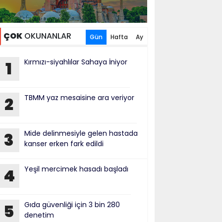
ÇOK
OKUNANLAR
Gün
Hafta
Ay
Kırmızı-siyahlılar Sahaya İniyor
1
TBMM yaz mesaisine ara veriyor
2
Mide delinmesiyle gelen hastada
3
kanser erken fark edildi
Yeşil mercimek hasadı başladı
4
Gıda güvenliği için 3 bin 280
5
denetim