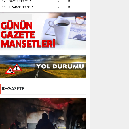
17
SAMSUNSPOR
0
0
18
TRABZONSPOR
0
0
E-
GAZETE