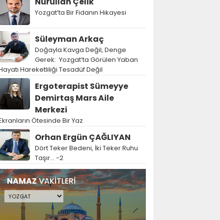
Nurullah Çelik
Yozgat’ta Bir Fidanın Hikayesi
Süleyman Arkaç
Doğayla Kavga Değil, Denge
Gerek: Yozgat’ta Görülen Yaban
Hayatı Hareketliliği Tesadüf Değil
Ergoterapist Sümeyye
Demirtaş Mars Aile
Merkezi
Ekranların Ötesinde Bir Yaz
Orhan Ergün ÇAĞLIYAN
Dört Teker Bedeni, İki Teker Ruhu
Taşır… -2
NAMAZ
VAKİTLERİ