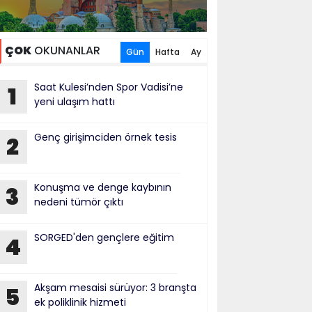
ÇOK
OKUNANLAR
Gün
Hafta
Ay
Saat Kulesi’nden Spor Vadisi’ne
1
yeni ulaşım hattı
Genç girişimciden örnek tesis
2
Konuşma ve denge kaybının
3
nedeni tümör çıktı
SORGED'den gençlere eğitim
4
Akşam mesaisi sürüyor: 3 branşta
5
ek poliklinik hizmeti