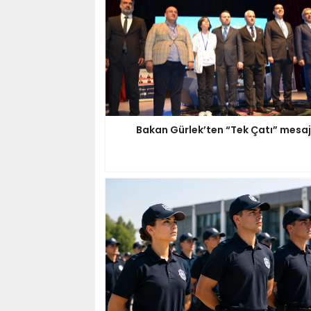
Bakan Gürlek’ten “Tek Çatı” mesaj