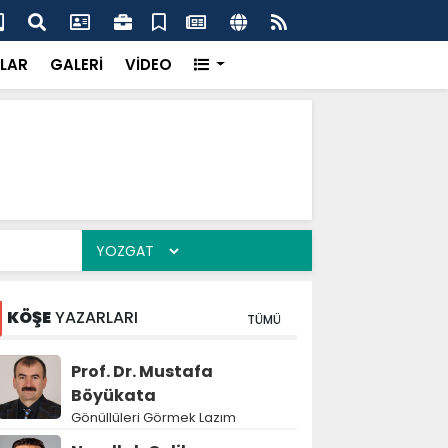
k’ten “Tek Çatı” mesajı
Hed
LAR
GALERİ
VİDEO
KÖŞE
YAZARLARI
TÜMÜ
Prof. Dr. Mustafa
Böyükata
Gönüllüleri Görmek Lazım