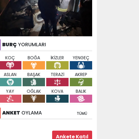
BURÇ
YORUMLARI
KOÇ
BOĞA
İKİZLER
YENGEÇ
ASLAN
BAŞAK
TERAZİ
AKREP
YAY
OĞLAK
KOVA
BALIK
ANKET
OYLAMA
TÜMÜ