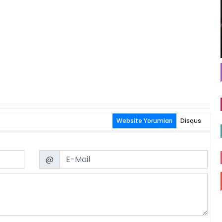
Website Yorumları
Disqus
Email
@