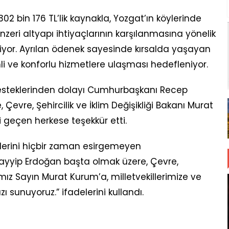
 302 bin 176 TL’lik kaynakla, Yozgat’ın köylerinde
zeri altyapı ihtiyaçlarının karşılanmasına yönelik
iyor. Ayrılan ödenek sayesinde kırsalda yaşayan
li ve konforlu hizmetlere ulaşması hedefleniyor.
desteklerinden dolayı Cumhurbaşkanı Recep
evre, Şehircilik ve İklim Değişikliği Bakanı Murat
i geçen herkese teşekkür etti.
lerini hiçbir zaman esirgemeyen
yyip Erdoğan başta olmak üzere, Çevre,
nımız Sayın Murat Kurum’a, milletvekillerimize ve
 sunuyoruz.” ifadelerini kullandı.