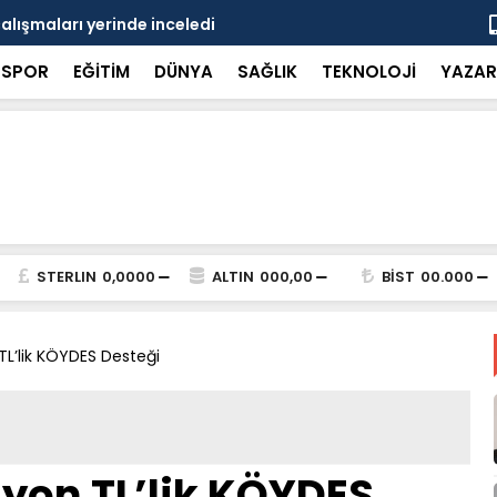
çalışmaları yerinde inceledi
Bakan Gürle
SPOR
EĞİTİM
DÜNYA
SAĞLIK
TEKNOLOJİ
YAZAR
STERLIN
0,0000
ALTIN
000,00
BİST
00.000
TL’lik KÖYDES Desteği
lyon TL’lik KÖYDES