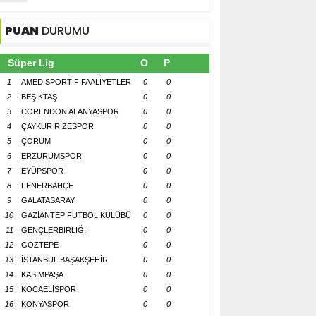
PUAN
DURUMU
Süper Lig
O
P
1
AMED SPORTİF FAALİYETLER
0
0
2
BEŞİKTAŞ
0
0
3
CORENDON ALANYASPOR
0
0
4
ÇAYKUR RİZESPOR
0
0
5
ÇORUM
0
0
6
ERZURUMSPOR
0
0
7
EYÜPSPOR
0
0
8
FENERBAHÇE
0
0
9
GALATASARAY
0
0
10
GAZİANTEP FUTBOL KULÜBÜ
0
0
11
GENÇLERBİRLİĞİ
0
0
12
GÖZTEPE
0
0
13
İSTANBUL BAŞAKŞEHİR
0
0
14
KASIMPAŞA
0
0
15
KOCAELİSPOR
0
0
16
KONYASPOR
0
0