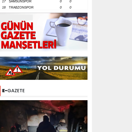
17
SAMSUNSPOR
0
0
18
TRABZONSPOR
0
0
E-
GAZETE