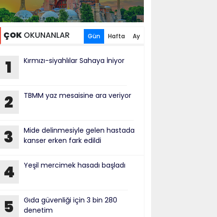
ÇOK
OKUNANLAR
Gün
Hafta
Ay
Kırmızı-siyahlılar Sahaya İniyor
1
TBMM yaz mesaisine ara veriyor
2
Mide delinmesiyle gelen hastada
3
kanser erken fark edildi
Yeşil mercimek hasadı başladı
4
Gıda güvenliği için 3 bin 280
5
denetim