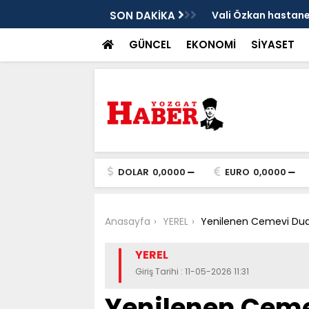
sis
SON DAKİKA
Vali Özkan hastanen
GÜNCEL
EKONOMİ
SİYASET
DOLAR
0,0000
EURO
0,0000
Anasayfa
YEREL
Yenilenen Cemevi Dual
YEREL
Giriş Tarihi : 11-05-2026 11:31
Yenilenen Ceme