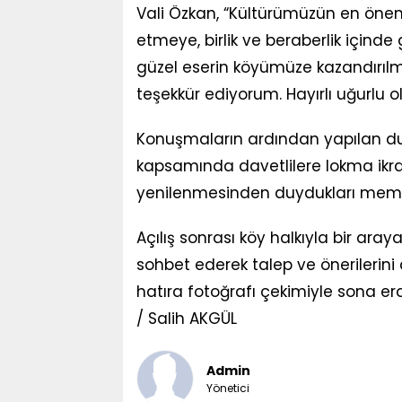
Vali Özkan, “Kültürümüzün en önem
etmeye, birlik ve beraberlik içind
güzel eserin köyümüze kazandırı
teşekkür ediyorum. Hayırlı uğurlu ol
Konuşmaların ardından yapılan duala
kapsamında davetlilere lokma ikra
yenilenmesinden duydukları memnun
Açılış sonrası köy halkıyla bir ara
sohbet ederek talep ve önerilerini
hatıra fotoğrafı çekimiyle sona erd
/ Salih AKGÜL
Admin
Yönetici