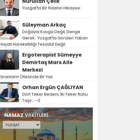
Nurullah Çelik
Yozgat’ta Bir Fidanın Hikayesi
Süleyman Arkaç
Doğayla Kavga Değil, Denge
Gerek: Yozgat’ta Görülen Yaban
Hayatı Hareketliliği Tesadüf Değil
Ergoterapist Sümeyye
Demirtaş Mars Aile
Merkezi
Ekranların Ötesinde Bir Yaz
Orhan Ergün ÇAĞLIYAN
Dört Teker Bedeni, İki Teker Ruhu
Taşır… -2
NAMAZ
VAKİTLERİ