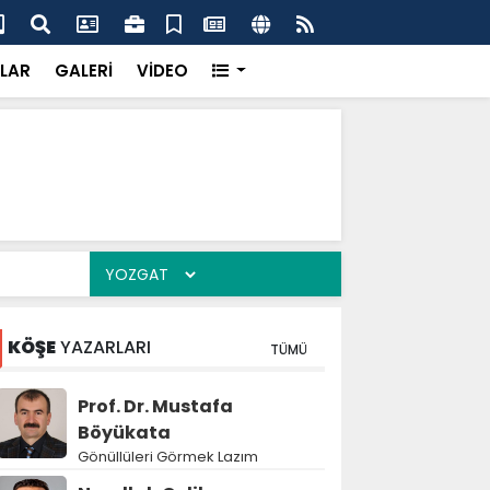
'dan UMKE'ye övgü
Gay
LAR
GALERİ
VİDEO
KÖŞE
YAZARLARI
TÜMÜ
Prof. Dr. Mustafa
Böyükata
Gönüllüleri Görmek Lazım