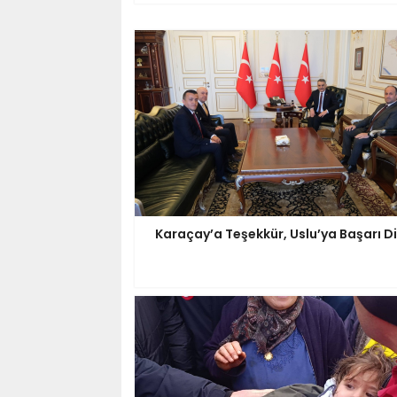
Karaçay’a Teşekkür, Uslu’ya Başarı Di