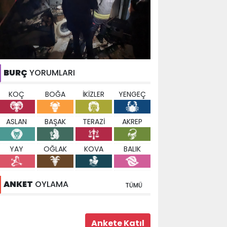
BURÇ
YORUMLARI
KOÇ
BOĞA
İKİZLER
YENGEÇ
ASLAN
BAŞAK
TERAZİ
AKREP
YAY
OĞLAK
KOVA
BALIK
ANKET
OYLAMA
TÜMÜ