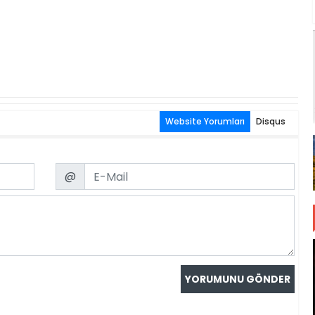
Website Yorumları
Disqus
Email
@