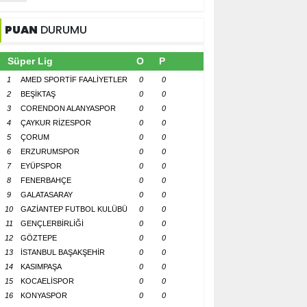
PUAN
DURUMU
Süper Lig
O
P
1
AMED SPORTİF FAALİYETLER
0
0
2
BEŞİKTAŞ
0
0
3
CORENDON ALANYASPOR
0
0
4
ÇAYKUR RİZESPOR
0
0
5
ÇORUM
0
0
6
ERZURUMSPOR
0
0
7
EYÜPSPOR
0
0
8
FENERBAHÇE
0
0
9
GALATASARAY
0
0
10
GAZİANTEP FUTBOL KULÜBÜ
0
0
11
GENÇLERBİRLİĞİ
0
0
12
GÖZTEPE
0
0
13
İSTANBUL BAŞAKŞEHİR
0
0
14
KASIMPAŞA
0
0
15
KOCAELİSPOR
0
0
16
KONYASPOR
0
0