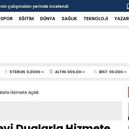
in çalışmaları yerinde incelendi
Karaarslan
SPOR
EĞİTİM
DÜNYA
SAĞLIK
TEKNOLOJİ
YAZAR
STERLIN
0,0000
ALTIN
000,00
BİST
00.000
arla Hizmete Açıldı
vi Dualarla Hizmete