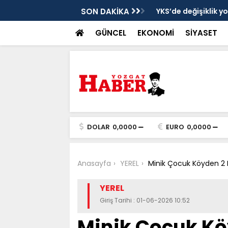
cek
SON DAKİKA
YKS’de değişiklik y
GÜNCEL
EKONOMİ
SİYASET
DOLAR
0,0000
EURO
0,0000
Anasayfa
YEREL
Minik Çocuk Köyden 2 
YEREL
Giriş Tarihi : 01-06-2026 10:52
Minik Çocuk Kö