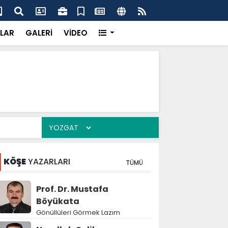
dikkatsizlik büyük felakete dönüşebilir”
Val
LAR
GALERİ
VİDEO
KÖŞE
YAZARLARI
TÜMÜ
Prof. Dr. Mustafa
Böyükata
Gönüllüleri Görmek Lazım