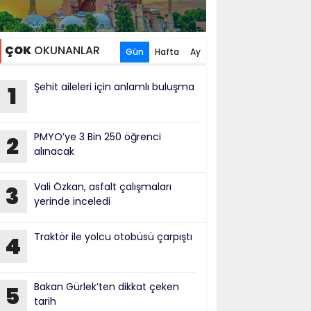
ÇOK
OKUNANLAR
Gün
Hafta
Ay
Şehit aileleri için anlamlı buluşma
1
PMYO’ye 3 Bin 250 öğrenci
2
alınacak
Vali Özkan, asfalt çalışmaları
3
yerinde inceledi
Traktör ile yolcu otobüsü çarpıştı
4
Bakan Gürlek’ten dikkat çeken
5
tarih