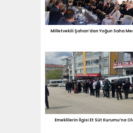
Milletvekili Şahan’dan Yoğun Saha Me
Emeklilerin İlgisi Et Süt Kurumu’na O