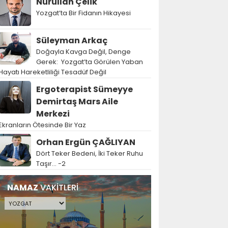
Nurullah Çelik
Yozgat’ta Bir Fidanın Hikayesi
Süleyman Arkaç
Doğayla Kavga Değil, Denge
Gerek: Yozgat’ta Görülen Yaban
Hayatı Hareketliliği Tesadüf Değil
Ergoterapist Sümeyye
Demirtaş Mars Aile
Merkezi
Ekranların Ötesinde Bir Yaz
Orhan Ergün ÇAĞLIYAN
Dört Teker Bedeni, İki Teker Ruhu
Taşır… -2
NAMAZ
VAKİTLERİ