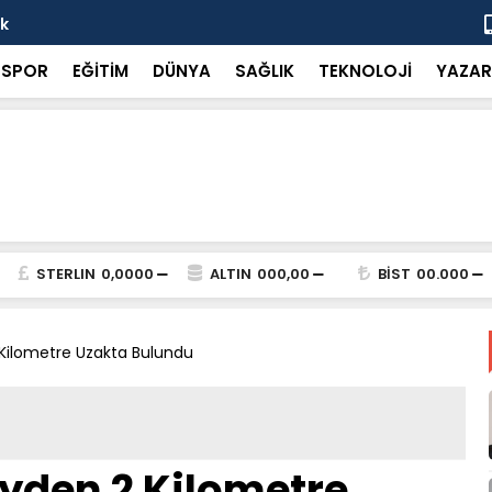
ok
“Küçük bir 
SPOR
EĞİTİM
DÜNYA
SAĞLIK
TEKNOLOJİ
YAZAR
STERLIN
0,0000
ALTIN
000,00
BİST
00.000
Kilometre Uzakta Bulundu
yden 2 Kilometre