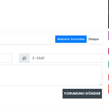
Website Yorumları
Disqus
Email
@