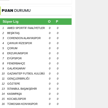
PUAN
DURUMU
Süper Lig
O
P
1
AMED SPORTİF FAALİYETLER
0
0
2
BEŞİKTAŞ
0
0
3
CORENDON ALANYASPOR
0
0
4
ÇAYKUR RİZESPOR
0
0
5
ÇORUM
0
0
6
ERZURUMSPOR
0
0
7
EYÜPSPOR
0
0
8
FENERBAHÇE
0
0
9
GALATASARAY
0
0
10
GAZİANTEP FUTBOL KULÜBÜ
0
0
11
GENÇLERBİRLİĞİ
0
0
12
GÖZTEPE
0
0
13
İSTANBUL BAŞAKŞEHİR
0
0
14
KASIMPAŞA
0
0
15
KOCAELİSPOR
0
0
16
TÜMOSAN KONYASPOR
0
0