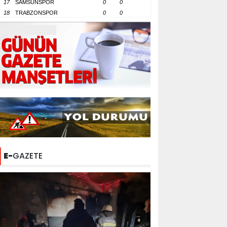
17
SAMSUNSPOR
0
0
18
TRABZONSPOR
0
0
E-
GAZETE