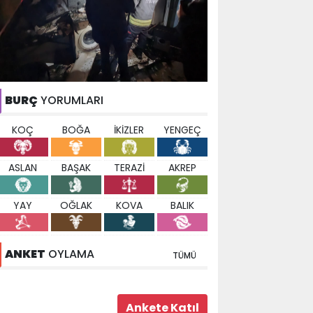
BURÇ
YORUMLARI
KOÇ
BOĞA
İKİZLER
YENGEÇ
ASLAN
BAŞAK
TERAZİ
AKREP
YAY
OĞLAK
KOVA
BALIK
ANKET
OYLAMA
TÜMÜ