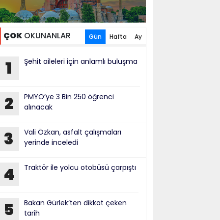
ÇOK
OKUNANLAR
Gün
Hafta
Ay
Şehit aileleri için anlamlı buluşma
1
PMYO’ye 3 Bin 250 öğrenci
2
alınacak
Vali Özkan, asfalt çalışmaları
3
yerinde inceledi
Traktör ile yolcu otobüsü çarpıştı
4
Bakan Gürlek’ten dikkat çeken
5
tarih