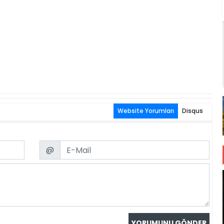
Website Yorumları
Disqus
Email
@