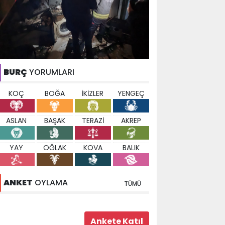
BURÇ
YORUMLARI
KOÇ
BOĞA
İKİZLER
YENGEÇ
ASLAN
BAŞAK
TERAZİ
AKREP
YAY
OĞLAK
KOVA
BALIK
ANKET
OYLAMA
TÜMÜ