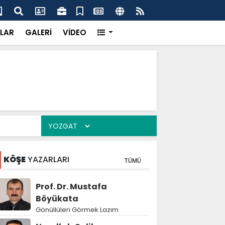
dikkatsizlik büyük felakete dönüşebilir”
Val
LAR
GALERİ
VİDEO
KÖŞE
YAZARLARI
TÜMÜ
Prof. Dr. Mustafa
Böyükata
Gönüllüleri Görmek Lazım