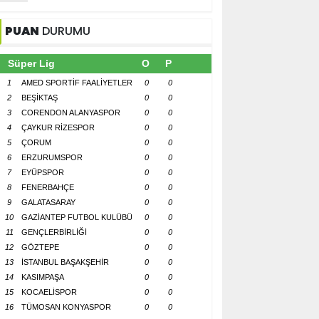
PUAN
DURUMU
Süper Lig
O
P
1
AMED SPORTİF FAALİYETLER
0
0
2
BEŞİKTAŞ
0
0
3
CORENDON ALANYASPOR
0
0
4
ÇAYKUR RİZESPOR
0
0
5
ÇORUM
0
0
6
ERZURUMSPOR
0
0
7
EYÜPSPOR
0
0
8
FENERBAHÇE
0
0
9
GALATASARAY
0
0
10
GAZİANTEP FUTBOL KULÜBÜ
0
0
11
GENÇLERBİRLİĞİ
0
0
12
GÖZTEPE
0
0
13
İSTANBUL BAŞAKŞEHİR
0
0
14
KASIMPAŞA
0
0
15
KOCAELİSPOR
0
0
16
TÜMOSAN KONYASPOR
0
0