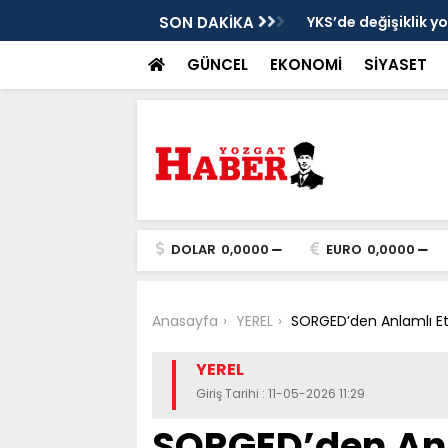
cek
SON DAKİKA
YKS’de değişiklik y
GÜNCEL
EKONOMİ
SİYASET
DOLAR
0,0000
EURO
0,0000
Anasayfa
YEREL
SORGED’den Anlamlı Etk
YEREL
Giriş Tarihi : 11-05-2026 11:29
SORGED’den Anl