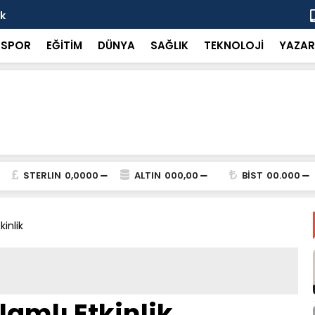
ok
“Küçük bir 
SPOR
EĞİTİM
DÜNYA
SAĞLIK
TEKNOLOJİ
YAZAR
STERLIN
0,0000
ALTIN
000,00
BİST
00.000
inlik
amlı Etkinlik