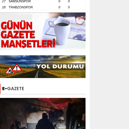
17
SAMSUNSPOR
0
0
18
TRABZONSPOR
0
0
E-
GAZETE