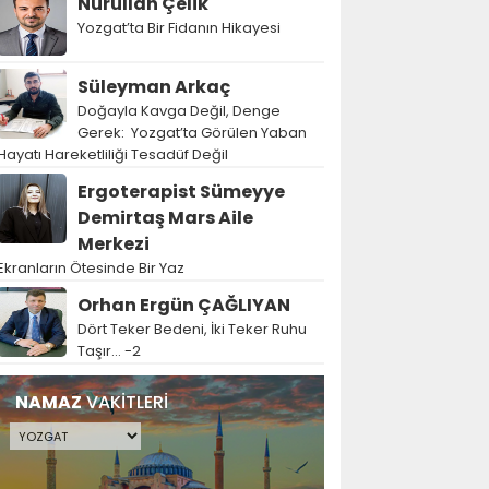
Nurullah Çelik
Yozgat’ta Bir Fidanın Hikayesi
Süleyman Arkaç
Doğayla Kavga Değil, Denge
Gerek: Yozgat’ta Görülen Yaban
Hayatı Hareketliliği Tesadüf Değil
Ergoterapist Sümeyye
Demirtaş Mars Aile
Merkezi
Ekranların Ötesinde Bir Yaz
Orhan Ergün ÇAĞLIYAN
Dört Teker Bedeni, İki Teker Ruhu
Taşır… -2
NAMAZ
VAKİTLERİ