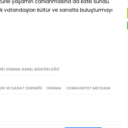
kültürel yaşamın canlanmasına da katkı sundu.
ek vatandaşları kültür ve sanatla buluşturmayı
IĞI SINEMA GENEL MÜDÜRLÜĞÜ
ÜR VE SANAT DERNEĞI
SINEMA
CUMHURIYET MEYDANI