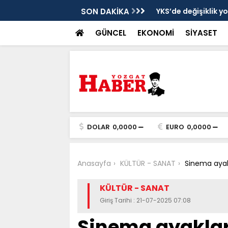
cek
SON DAKİKA
YKS’de değişiklik y
GÜNCEL
EKONOMİ
SİYASET
DOLAR
0,0000
EURO
0,0000
Anasayfa
KÜLTÜR - SANAT
Sinema ayakla
KÜLTÜR - SANAT
Giriş Tarihi : 21-07-2025 07:08
Sinema ayakları