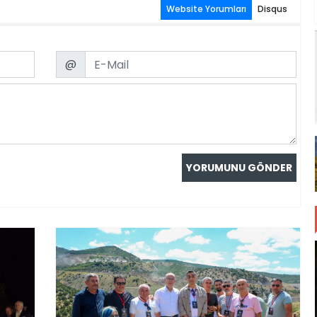
Website Yorumları
Disqus
Email
@