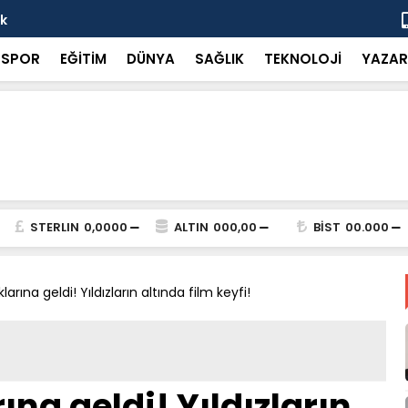
ok
“Küçük bir 
SPOR
EĞİTİM
DÜNYA
SAĞLIK
TEKNOLOJİ
YAZAR
STERLIN
0,0000
ALTIN
000,00
BİST
00.000
rına geldi! Yıldızların altında film keyfi!
na geldi! Yıldızların