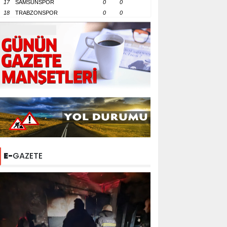
17
SAMSUNSPOR
0
0
18
TRABZONSPOR
0
0
E-
GAZETE