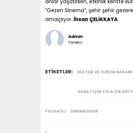
anlar yaşatırken, etkinlik kentte 
“Gezen Sinema”, şehir şehir gezer
amaçlıyor.
İhsan ÇELİKKAYA
Admin
Yönetici
ETİKETLER:
KÜLTÜR VE TURIZM BAKANL
SANAT İÇIN YOLA ÇIK KÜLT
YOZGATLI
SINEMASEVER