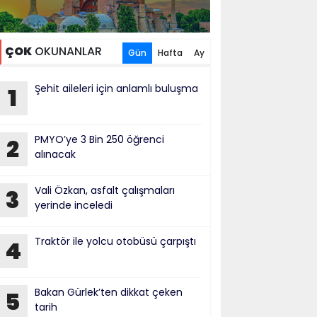
ÇOK
OKUNANLAR
Gün
Hafta
Ay
Şehit aileleri için anlamlı buluşma
1
PMYO’ye 3 Bin 250 öğrenci
2
alınacak
Vali Özkan, asfalt çalışmaları
3
yerinde inceledi
Traktör ile yolcu otobüsü çarpıştı
4
Bakan Gürlek’ten dikkat çeken
5
tarih