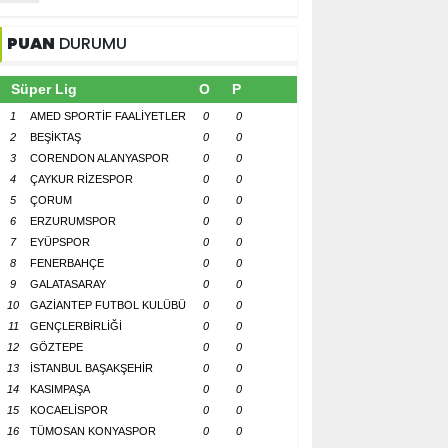
PUAN
DURUMU
Süper Lig
O
P
1
AMED SPORTİF FAALİYETLER
0
0
2
BEŞİKTAŞ
0
0
3
CORENDON ALANYASPOR
0
0
4
ÇAYKUR RİZESPOR
0
0
5
ÇORUM
0
0
6
ERZURUMSPOR
0
0
7
EYÜPSPOR
0
0
8
FENERBAHÇE
0
0
9
GALATASARAY
0
0
10
GAZİANTEP FUTBOL KULÜBÜ
0
0
11
GENÇLERBİRLİĞİ
0
0
12
GÖZTEPE
0
0
13
İSTANBUL BAŞAKŞEHİR
0
0
14
KASIMPAŞA
0
0
15
KOCAELİSPOR
0
0
16
TÜMOSAN KONYASPOR
0
0