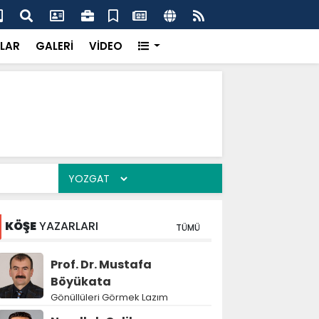
dikkatsizlik büyük felakete dönüşebilir”
Val
LAR
GALERİ
VİDEO
KÖŞE
YAZARLARI
TÜMÜ
Prof. Dr. Mustafa
Böyükata
Gönüllüleri Görmek Lazım