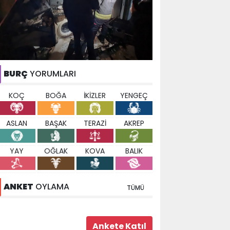
BURÇ
YORUMLARI
KOÇ
BOĞA
İKİZLER
YENGEÇ
ASLAN
BAŞAK
TERAZİ
AKREP
YAY
OĞLAK
KOVA
BALIK
ANKET
OYLAMA
TÜMÜ