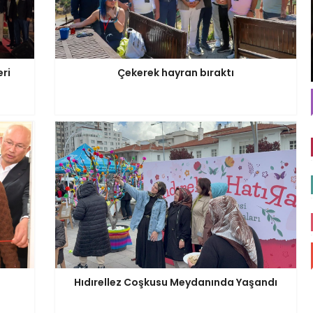
eri
Çekerek hayran bıraktı
Hıdırellez Coşkusu Meydanında Yaşandı