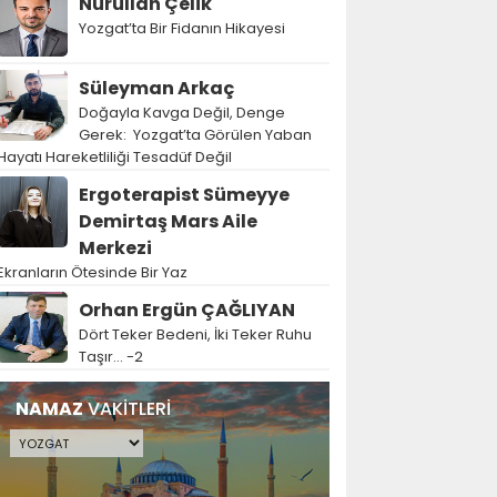
Nurullah Çelik
Yozgat’ta Bir Fidanın Hikayesi
Süleyman Arkaç
Doğayla Kavga Değil, Denge
Gerek: Yozgat’ta Görülen Yaban
Hayatı Hareketliliği Tesadüf Değil
Ergoterapist Sümeyye
Demirtaş Mars Aile
Merkezi
Ekranların Ötesinde Bir Yaz
Orhan Ergün ÇAĞLIYAN
Dört Teker Bedeni, İki Teker Ruhu
Taşır… -2
NAMAZ
VAKİTLERİ