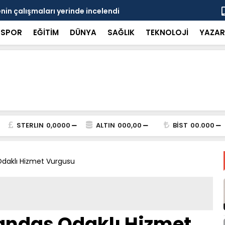
in çalışmaları yerinde incelendi
Karaarslan
SPOR
EĞİTİM
DÜNYA
SAĞLIK
TEKNOLOJİ
YAZAR
STERLIN
0,0000
ALTIN
000,00
BİST
00.000
daklı Hizmet Vurgusu
ndaş Odaklı Hizmet