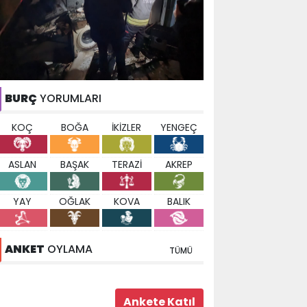
BURÇ
YORUMLARI
KOÇ
BOĞA
İKİZLER
YENGEÇ
ASLAN
BAŞAK
TERAZİ
AKREP
YAY
OĞLAK
KOVA
BALIK
ANKET
OYLAMA
TÜMÜ