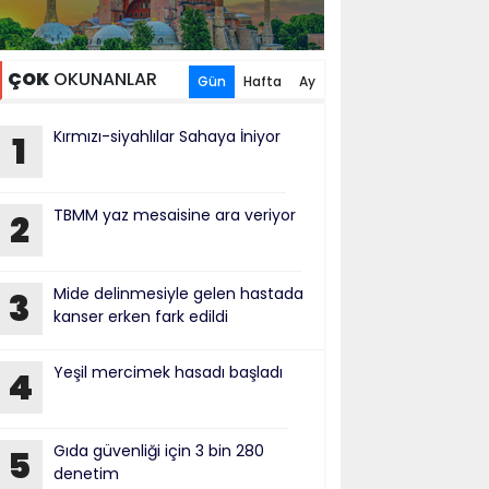
ÇOK
OKUNANLAR
Gün
Hafta
Ay
Kırmızı-siyahlılar Sahaya İniyor
1
TBMM yaz mesaisine ara veriyor
2
Mide delinmesiyle gelen hastada
3
kanser erken fark edildi
Yeşil mercimek hasadı başladı
4
Gıda güvenliği için 3 bin 280
5
denetim