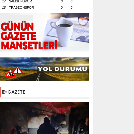
17
SAMSUNSPOR
0
0
18
TRABZONSPOR
0
0
E-
GAZETE