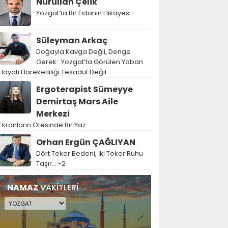
Nurullah Çelik
Yozgat’ta Bir Fidanın Hikayesi
Süleyman Arkaç
Doğayla Kavga Değil, Denge
Gerek: Yozgat’ta Görülen Yaban
Hayatı Hareketliliği Tesadüf Değil
Ergoterapist Sümeyye
Demirtaş Mars Aile
Merkezi
Ekranların Ötesinde Bir Yaz
Orhan Ergün ÇAĞLIYAN
Dört Teker Bedeni, İki Teker Ruhu
Taşır… -2
NAMAZ
VAKİTLERİ