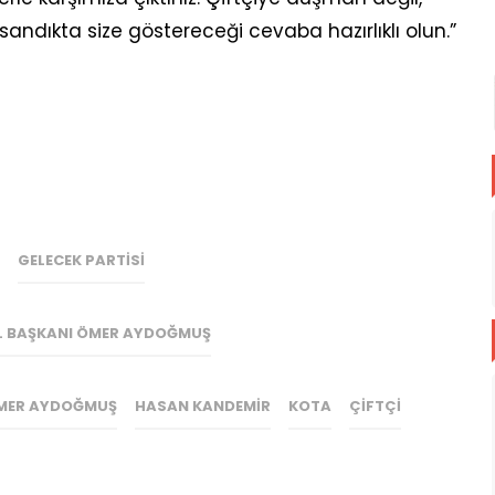
 sandıkta size göstereceği cevaba hazırlıklı olun.”
GELECEK PARTISI
İL BAŞKANI ÖMER AYDOĞMUŞ
MER AYDOĞMUŞ
HASAN KANDEMIR
KOTA
ÇIFTÇI