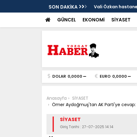
sis
SON DAKİKA
Vali Özkan hastanen
GÜNCEL
EKONOMİ
SİYASET
DOLAR
0,0000
EURO
0,0000
Anasayfa
SİYASET
Ömer Aydoğmuş'tan AK Parti'ye cevap: "
SİYASET
Giriş Tarihi : 27-07-2025 14:14