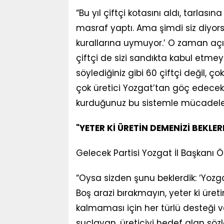
“Bu yıl çiftçi kotasını aldı, tarlas
masraf yaptı. Ama şimdi siz diyor
kurallarına uymuyor.’ O zaman açık
çiftçi de sizi sandıkta kabul etme
söylediğiniz gibi 60 çiftçi değil, 
çok üretici Yozgat’tan göç edecek. Çü
kurduğunuz bu sistemle mücadele e
"YETER Kİ ÜRETİN DEMENİZİ BEKLER
Gelecek Partisi Yozgat İl Başkanı
“Oysa sizden şunu beklerdik: ‘Yoz
Boş arazi bırakmayın, yeter ki üretin
kalmaması için her türlü desteği ve
suçlayan, üreticiyi hedef alan sözl