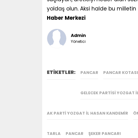
yoldaş olun. Aksi halde bu milletin
Haber Merkezi
Admin
Yönetici
ETİKETLER:
PANCAR
PANCAR KOTASI
GELECEK PARTISI YOZGAT 
AK PARTI YOZGAT İL HASAN KANDEMIR
Ö
TARLA
PANCAR
ŞEKER PANCARI