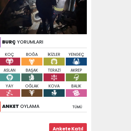
BURÇ
YORUMLARI
KOÇ
BOĞA
İKİZLER
YENGEÇ
ASLAN
BAŞAK
TERAZİ
AKREP
YAY
OĞLAK
KOVA
BALIK
ANKET
OYLAMA
TÜMÜ