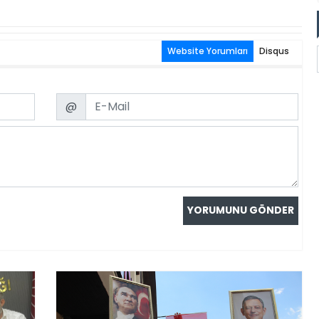
Website Yorumları
Disqus
Email
@