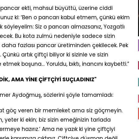
ına pancar ekti, mahsul büyüttü, üzerine ciddi
sunuz ki: ‘Ben o pancarı kabul etmem, çünkü ekim
 söyleyelim: Siz o pancarı almazsanız, Yozgatlı
yecek. Bu kota zulmü nedeniyle sadece sizin
çok daha fazlası pancar üretiminden çekilecek. Pek
nkü artık çiftçi biliyor ki sizinle ve sizin
tmek boşuna… Yoruldu, bıktı, inancını kaybetti.”
DİK, AMA YİNE ÇİFTÇİYİ SUÇLADINIZ"
 Ömer Aydoğmuş, sözlerini şöyle tamamladı:
gat göç veren bir memleket ama siz göçmeyin.
, yeter ki ekin; biz sizin emeğinizin tarlada
rmeye hazırız.’ Ama ne yazık ki yine çiftçiyi
erle karşımıza çıktınız. Çiftçiye düşman değil,