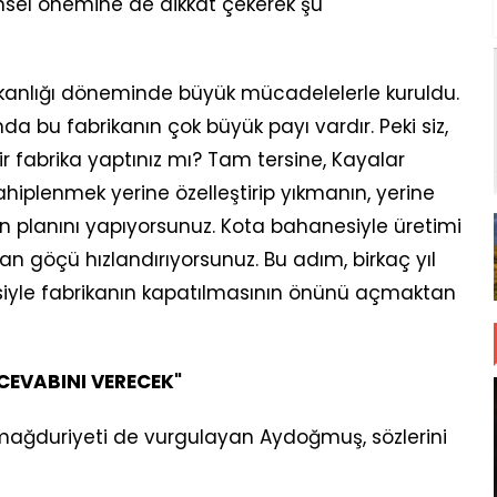
ihsel önemine de dikkat çekerek şu
bakanlığı döneminde büyük mücadelelerle kuruldu.
a bu fabrikanın çok büyük payı vardır. Peki siz,
bir fabrika yaptınız mı? Tam tersine, Kayalar
iplenmek yerine özelleştirip yıkmanın, yerine
n planını yapıyorsunuz. Kota bahanesiyle üretimi
t’tan göçü hızlandırıyorsunuz. Bu adım, birkaç yıl
nesiyle fabrikanın kapatılmasının önünü açmaktan
 CEVABINI VERECEK"
mağduriyeti de vurgulayan Aydoğmuş, sözlerini