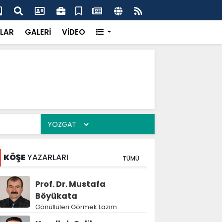
'dan UMKE'ye övgü
Gay
LAR
GALERİ
VİDEO
KÖŞE
YAZARLARI
TÜMÜ
Prof. Dr. Mustafa
Böyükata
Gönüllüleri Görmek Lazım