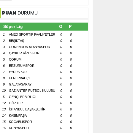
PUAN
DURUMU
Süper Lig
O
P
1
AMED SPORTİF FAALİYETLER
0
0
2
BEŞİKTAŞ
0
0
3
CORENDON ALANYASPOR
0
0
4
ÇAYKUR RİZESPOR
0
0
5
ÇORUM
0
0
6
ERZURUMSPOR
0
0
7
EYÜPSPOR
0
0
8
FENERBAHÇE
0
0
9
GALATASARAY
0
0
10
GAZİANTEP FUTBOL KULÜBÜ
0
0
11
GENÇLERBİRLİĞİ
0
0
12
GÖZTEPE
0
0
13
İSTANBUL BAŞAKŞEHİR
0
0
14
KASIMPAŞA
0
0
15
KOCAELİSPOR
0
0
16
KONYASPOR
0
0