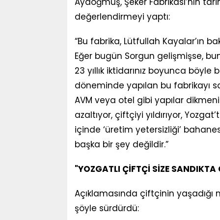
Aydoğmuş, Şeker Fabrikası’nın tar
değerlendirmeyi yaptı:
“Bu fabrika, Lütfullah Kayalar’ın 
Eğer bugün Sorgun gelişmişse, bund
23 yıllık iktidarınız boyunca böyle 
döneminde yapılan bu fabrikayı sah
AVM veya otel gibi yapılar dikmeni
azaltıyor, çiftçiyi yıldırıyor, Yozga
içinde ‘üretim yetersizliği’ baha
başka bir şey değildir.”
"YOZGATLI ÇİFTÇİ SİZE SANDIKTA
Açıklamasında çiftçinin yaşadığı 
şöyle sürdürdü: