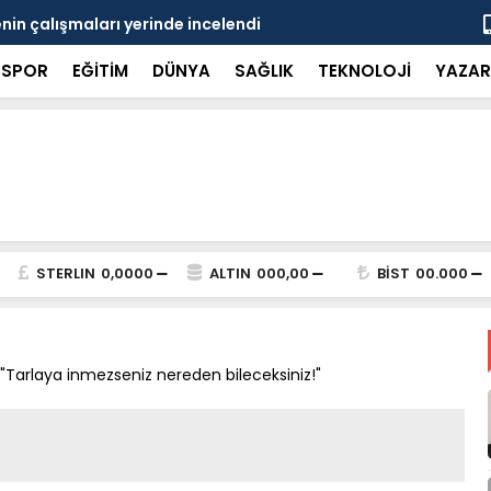
in çalışmaları yerinde incelendi
Karaarslan
SPOR
EĞİTİM
DÜNYA
SAĞLIK
TEKNOLOJİ
YAZAR
STERLIN
0,0000
ALTIN
000,00
BİST
00.000
Tarlaya inmezseniz nereden bileceksiniz!"