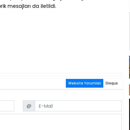
ik mesajları da iletildi.
Website Yorumları
Disqus
Email
@