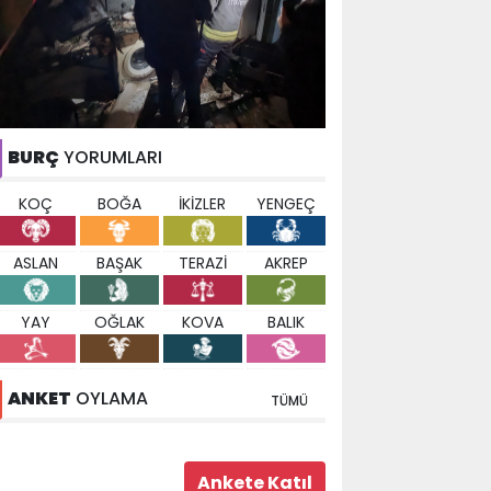
BURÇ
YORUMLARI
KOÇ
BOĞA
İKİZLER
YENGEÇ
ASLAN
BAŞAK
TERAZİ
AKREP
YAY
OĞLAK
KOVA
BALIK
ANKET
OYLAMA
TÜMÜ