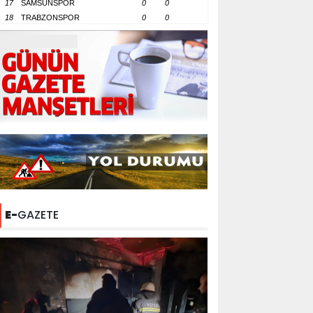
17
SAMSUNSPOR
0
0
18
TRABZONSPOR
0
0
E-
GAZETE