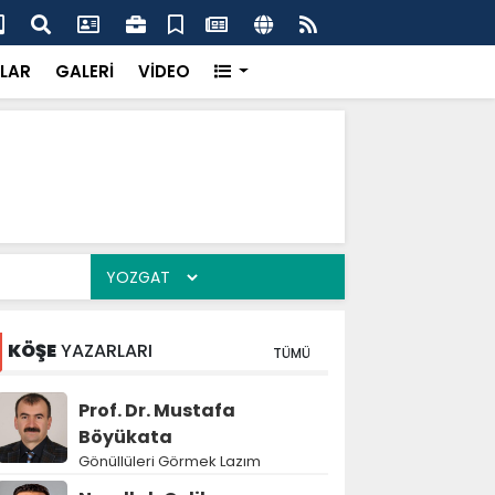
'dan UMKE'ye övgü
Gay
LAR
GALERİ
VİDEO
KÖŞE
YAZARLARI
TÜMÜ
Prof. Dr. Mustafa
Böyükata
Gönüllüleri Görmek Lazım