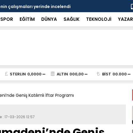
in çalışmaları yerinde incelendi
Karaarslan
SPOR
EĞİTİM
DÜNYA
SAĞLIK
TEKNOLOJİ
YAZAR
STERLIN
0,0000
ALTIN
000,00
BİST
00.000
’nde Geniş Katılımlı İftar Programı
e : 17-03-2026 12:57
madeni’nde Geniş