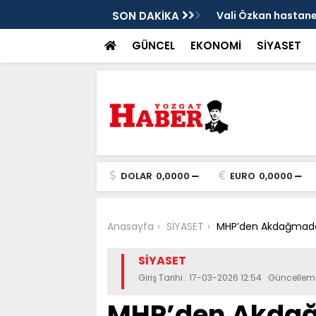
sis
SON DAKİKA
Vali Özkan hastanen
GÜNCEL
EKONOMİ
SİYASET
DOLAR
0,0000
EURO
0,0000
Anasayfa
SİYASET
MHP’den Akdağmadeni
SİYASET
Giriş Tarihi : 17-03-2026 12:54 Güncellem
MHP’den Akdağ