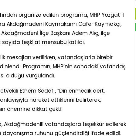
ından organize edilen programa, MHP Yozgat İl
ı sıra Akdağmadeni Kaymakamı Cafer Kaymakçı,
P Akdağmadeni İlçe Başkanı Adem Alıç, ilçe
ok sayıda teşkilat mensubu katıldı.
ik mesajları verilirken, vatandaşlarla birebir
 dinlendi. Programın, MHP’nin sahadaki vatandaş
ası olduğu vurgulandı.
lletvekili Ethem Sedef , “Dinlenmedik dert,
ayışıyla hareket ettiklerini belirterek,
ın önemine dikkat çekti.
, Akdağmadenili vatandaşlara teşekkür edilerek
ve dayanışma ruhunu güçlendirdiği ifade edildi.