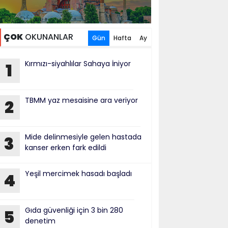
ÇOK
OKUNANLAR
Gün
Hafta
Ay
Kırmızı-siyahlılar Sahaya İniyor
1
TBMM yaz mesaisine ara veriyor
2
Mide delinmesiyle gelen hastada
3
kanser erken fark edildi
Yeşil mercimek hasadı başladı
4
Gıda güvenliği için 3 bin 280
5
denetim