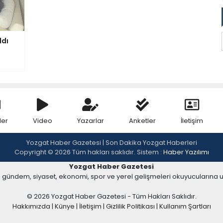
ldı
ler
Video
Yazarlar
Anketler
İletişim
Yozgat Haber Gazetesi | Son Dakika Yozgat Haberleri
Copyright © 2026 Tüm hakları saklıdır. Sistem :
Haber Yazılımı
Yozgat Haber Gazetesi
, gündem, siyaset, ekonomi, spor ve yerel gelişmeleri okuyucularına 
© 2026 Yozgat Haber Gazetesi - Tüm Hakları Saklıdır.
Hakkımızda
|
Künye
|
İletişim
|
Gizlilik Politikası
|
Kullanım Şartları