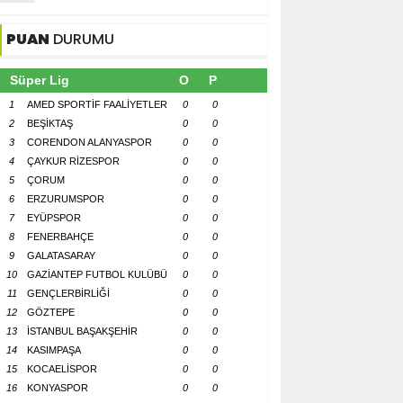
PUAN
DURUMU
Süper Lig
O
P
1
AMED SPORTİF FAALİYETLER
0
0
2
BEŞİKTAŞ
0
0
3
CORENDON ALANYASPOR
0
0
4
ÇAYKUR RİZESPOR
0
0
5
ÇORUM
0
0
6
ERZURUMSPOR
0
0
7
EYÜPSPOR
0
0
8
FENERBAHÇE
0
0
9
GALATASARAY
0
0
10
GAZİANTEP FUTBOL KULÜBÜ
0
0
11
GENÇLERBİRLİĞİ
0
0
12
GÖZTEPE
0
0
13
İSTANBUL BAŞAKŞEHİR
0
0
14
KASIMPAŞA
0
0
15
KOCAELİSPOR
0
0
16
KONYASPOR
0
0