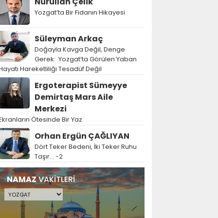
Nurullah Çelik
Yozgat’ta Bir Fidanın Hikayesi
Süleyman Arkaç
Doğayla Kavga Değil, Denge
Gerek: Yozgat’ta Görülen Yaban
Hayatı Hareketliliği Tesadüf Değil
Ergoterapist Sümeyye
Demirtaş Mars Aile
Merkezi
Ekranların Ötesinde Bir Yaz
Orhan Ergün ÇAĞLIYAN
Dört Teker Bedeni, İki Teker Ruhu
Taşır… -2
NAMAZ
VAKİTLERİ