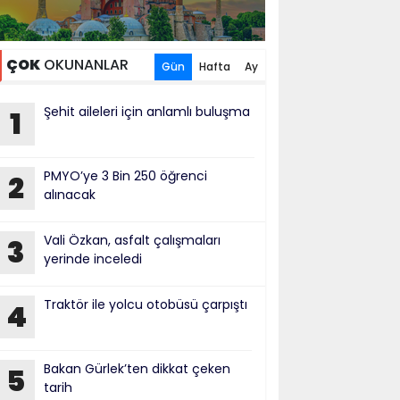
ÇOK
OKUNANLAR
Gün
Hafta
Ay
Şehit aileleri için anlamlı buluşma
1
PMYO’ye 3 Bin 250 öğrenci
2
alınacak
Vali Özkan, asfalt çalışmaları
3
yerinde inceledi
Traktör ile yolcu otobüsü çarpıştı
4
Bakan Gürlek’ten dikkat çeken
5
tarih