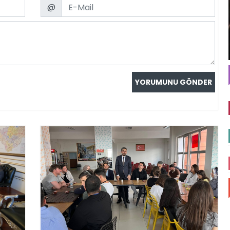
Email
@