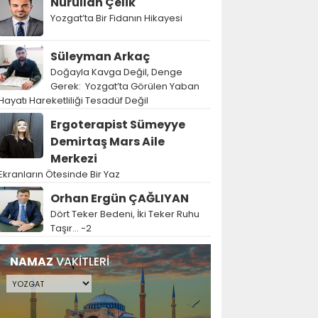
Nurullah Çelik
Yozgat’ta Bir Fidanın Hikayesi
Süleyman Arkaç
Doğayla Kavga Değil, Denge
Gerek: Yozgat’ta Görülen Yaban
Hayatı Hareketliliği Tesadüf Değil
Ergoterapist Sümeyye
Demirtaş Mars Aile
Merkezi
Ekranların Ötesinde Bir Yaz
Orhan Ergün ÇAĞLIYAN
Dört Teker Bedeni, İki Teker Ruhu
Taşır… -2
NAMAZ
VAKİTLERİ