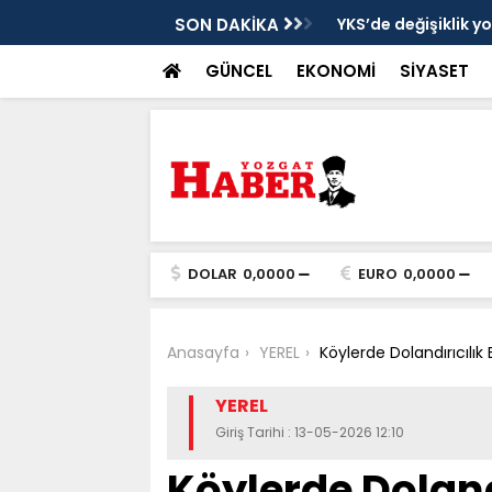
cek
SON DAKİKA
YKS’de değişiklik y
GÜNCEL
EKONOMİ
SİYASET
DOLAR
0,0000
EURO
0,0000
Anasayfa
YEREL
Köylerde Dolandırıcılık 
YEREL
Giriş Tarihi : 13-05-2026 12:10
Köylerde Doland