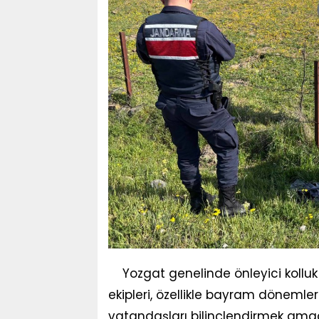
Yozgat genelinde önleyici kollu
ekipleri, özellikle bayram dönemleri
vatandaşları bilinçlendirmek amac