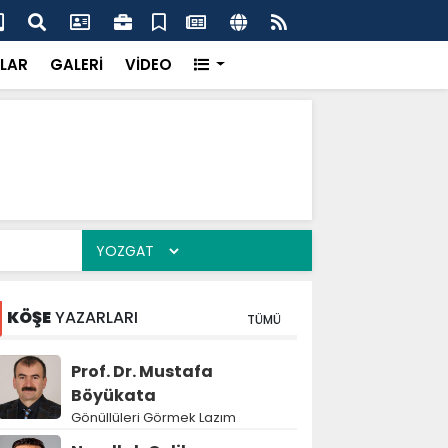
dikkatsizlik büyük felakete dönüşebilir”
Val
LAR
GALERİ
VİDEO
KÖŞE
YAZARLARI
TÜMÜ
Prof. Dr. Mustafa
Böyükata
Gönüllüleri Görmek Lazım