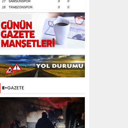
17
SAMSUNSPOR
0
0
18
TRABZONSPOR
0
0
E-
GAZETE