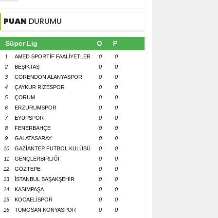
PUAN
DURUMU
Süper Lig
O
P
1
AMED SPORTİF FAALİYETLER
0
0
2
BEŞİKTAŞ
0
0
3
CORENDON ALANYASPOR
0
0
4
ÇAYKUR RİZESPOR
0
0
5
ÇORUM
0
0
6
ERZURUMSPOR
0
0
7
EYÜPSPOR
0
0
8
FENERBAHÇE
0
0
9
GALATASARAY
0
0
10
GAZİANTEP FUTBOL KULÜBÜ
0
0
11
GENÇLERBİRLİĞİ
0
0
12
GÖZTEPE
0
0
13
İSTANBUL BAŞAKŞEHİR
0
0
14
KASIMPAŞA
0
0
15
KOCAELİSPOR
0
0
16
TÜMOSAN KONYASPOR
0
0