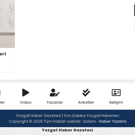
ert
ler
Video
Yazarlar
Anketler
İletişim
Yozgat Haber Gazetesi | Son Dakika Yozgat Haberleri
Copyright © 2026 Tüm hakları saklıdır. Sistem :
Haber Yazılımı
Yozgat Haber Gazetesi