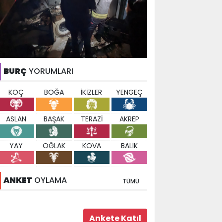
BURÇ
YORUMLARI
KOÇ
BOĞA
İKİZLER
YENGEÇ
ASLAN
BAŞAK
TERAZİ
AKREP
YAY
OĞLAK
KOVA
BALIK
ANKET
OYLAMA
TÜMÜ