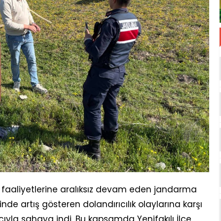
k faaliyetlerine aralıksız devam eden jandarma
nde artış gösteren dolandırıcılık olaylarına karşı
ıyla sahaya indi. Bu kapsamda Yenifakılı İlçe