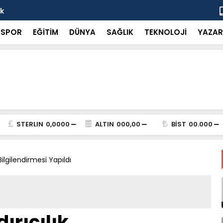
ok
“Küçük bir 
SPOR
EĞİTİM
DÜNYA
SAĞLIK
TEKNOLOJİ
YAZAR
STERLIN
0,0000
ALTIN
000,00
BİST
00.000
Bilgilendirmesi Yapıldı
ırıcılık