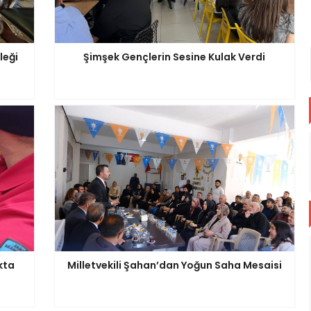
leği
Şimşek Gençlerin Sesine Kulak Verdi
kta
Milletvekili Şahan’dan Yoğun Saha Mesaisi