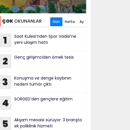
ÇOK
OKUNANLAR
Gün
Hafta
Ay
Saat Kulesi’nden Spor Vadisi’ne
1
yeni ulaşım hattı
Genç girişimciden örnek tesis
2
Konuşma ve denge kaybının
3
nedeni tümör çıktı
SORGED'den gençlere eğitim
4
Akşam mesaisi sürüyor: 3 branşta
5
ek poliklinik hizmeti