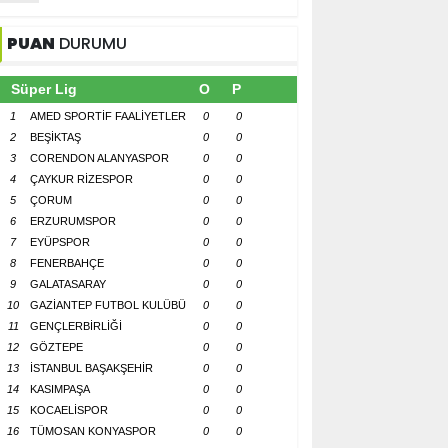
PUAN
DURUMU
Süper Lig
O
P
1
AMED SPORTİF FAALİYETLER
0
0
2
BEŞİKTAŞ
0
0
3
CORENDON ALANYASPOR
0
0
4
ÇAYKUR RİZESPOR
0
0
5
ÇORUM
0
0
6
ERZURUMSPOR
0
0
7
EYÜPSPOR
0
0
8
FENERBAHÇE
0
0
9
GALATASARAY
0
0
10
GAZİANTEP FUTBOL KULÜBÜ
0
0
11
GENÇLERBİRLİĞİ
0
0
12
GÖZTEPE
0
0
13
İSTANBUL BAŞAKŞEHİR
0
0
14
KASIMPAŞA
0
0
15
KOCAELİSPOR
0
0
16
TÜMOSAN KONYASPOR
0
0