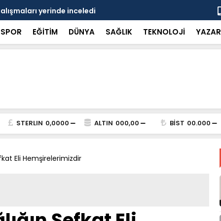
çalışmaları yerinde inceledi
Bakan Gürle
SPOR
EĞİTİM
DÜNYA
SAĞLIK
TEKNOLOJİ
YAZAR
STERLIN
0,0000
ALTIN
000,00
BİST
00.000
fkat Eli Hemşirelerimizdir
ığın Şefkat Eli