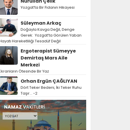
Nurullah Çelik
Yozgat’ta Bir Fidanın Hikayesi
Süleyman Arkaç
Doğayla Kavga Değil, Denge
Gerek: Yozgat’ta Görülen Yaban
Hayatı Hareketliliği Tesadüf Değil
Ergoterapist Sümeyye
Demirtaş Mars Aile
Merkezi
Ekranların Ötesinde Bir Yaz
Orhan Ergün ÇAĞLIYAN
Dört Teker Bedeni, İki Teker Ruhu
Taşır… -2
NAMAZ
VAKİTLERİ