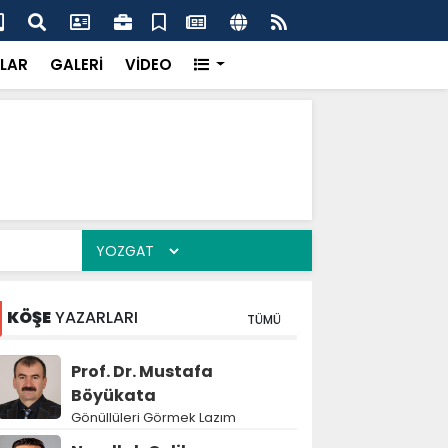
k’ten “Tek Çatı” mesajı
Hed
LAR
GALERİ
VİDEO
KÖŞE
YAZARLARI
TÜMÜ
Prof. Dr. Mustafa
Böyükata
Gönüllüleri Görmek Lazım