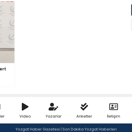
ert
ler
Video
Yazarlar
Anketler
İletişim
Yozgat Haber Gazetesi | Son Dakika Yozgat Haberleri