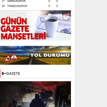
17
SAMSUNSPOR
0
0
18
TRABZONSPOR
0
0
E-
GAZETE