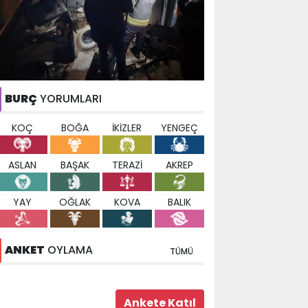
BURÇ
YORUMLARI
KOÇ
BOĞA
İKİZLER
YENGEÇ
ASLAN
BAŞAK
TERAZİ
AKREP
YAY
OĞLAK
KOVA
BALIK
ANKET
OYLAMA
TÜMÜ