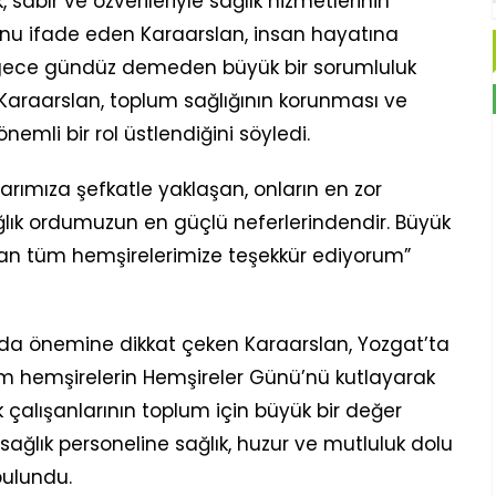
 sabır ve özverileriyle sağlık hizmetlerinin
u ifade eden Karaarslan, insan hayatına
gece gündüz demeden büyük bir sorumluluk
i. Karaarslan, toplum sağlığının korunması ve
nemli bir rol üstlendiğini söyledi.
arımıza şefkatle yaklaşan, onların en zor
lık ordumuzun en güçlü neferlerindendir. Büyük
apan tüm hemşirelerimize teşekkür ediyorum”
n da önemine dikkat çeken Karaarslan, Yozgat’ta
m hemşirelerin Hemşireler Günü’nü kutlayarak
ık çalışanlarının toplum için büyük bir değer
 sağlık personeline sağlık, huzur ve mutluluk dolu
bulundu.