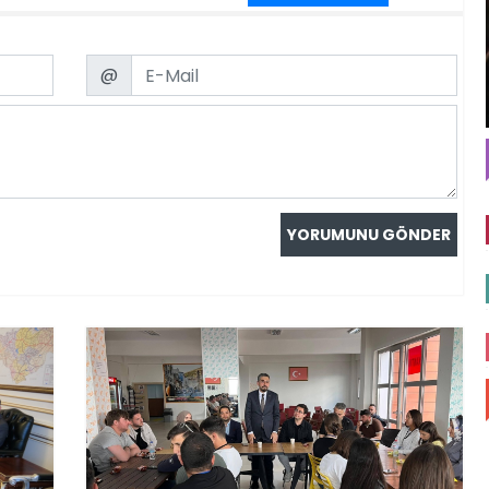
Email
@