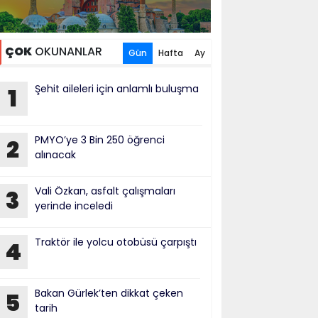
ÇOK
OKUNANLAR
Gün
Hafta
Ay
Şehit aileleri için anlamlı buluşma
1
PMYO’ye 3 Bin 250 öğrenci
2
alınacak
Vali Özkan, asfalt çalışmaları
3
yerinde inceledi
Traktör ile yolcu otobüsü çarpıştı
4
Bakan Gürlek’ten dikkat çeken
5
tarih