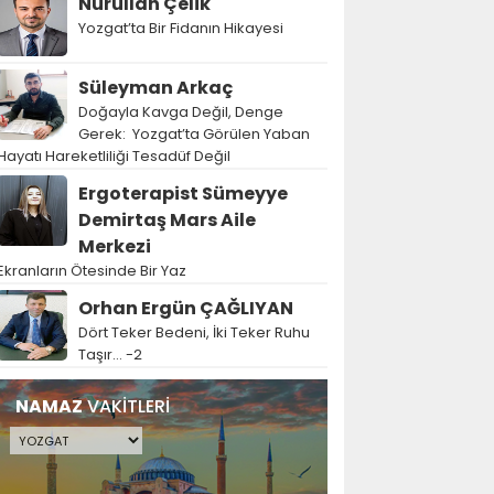
Nurullah Çelik
Yozgat’ta Bir Fidanın Hikayesi
Süleyman Arkaç
Doğayla Kavga Değil, Denge
Gerek: Yozgat’ta Görülen Yaban
Hayatı Hareketliliği Tesadüf Değil
Ergoterapist Sümeyye
Demirtaş Mars Aile
Merkezi
Ekranların Ötesinde Bir Yaz
Orhan Ergün ÇAĞLIYAN
Dört Teker Bedeni, İki Teker Ruhu
Taşır… -2
NAMAZ
VAKİTLERİ