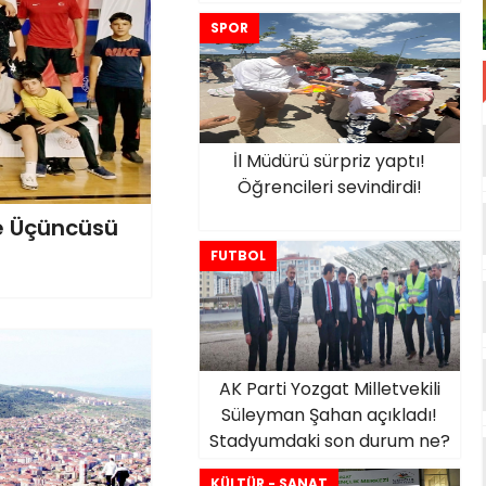
SPOR
İl Müdürü sürpriz yaptı!
Öğrencileri sevindirdi!
ye Üçüncüsü
FUTBOL
AK Parti Yozgat Milletvekili
Süleyman Şahan açıkladı!
Stadyumdaki son durum ne?
KÜLTÜR - SANAT