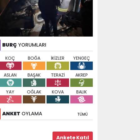
BURÇ
YORUMLARI
KOÇ
BOĞA
İKİZLER
YENGEÇ
ASLAN
BAŞAK
TERAZİ
AKREP
YAY
OĞLAK
KOVA
BALIK
ANKET
OYLAMA
TÜMÜ