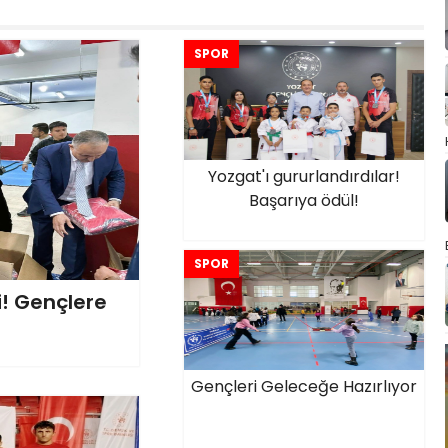
SPOR
Yozgat'ı gururlandırdılar!
Başarıya ödül!
SPOR
i! Gençlere
Gençleri Geleceğe Hazırlıyor