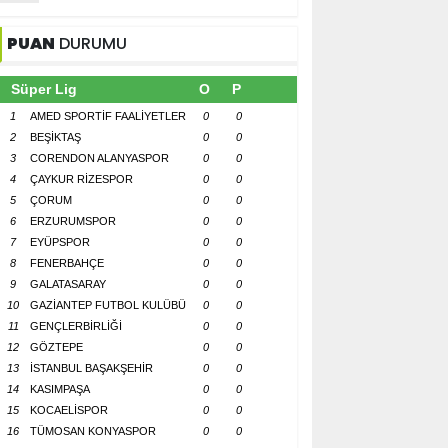
PUAN
DURUMU
Süper Lig
O
P
1
AMED SPORTİF FAALİYETLER
0
0
2
BEŞİKTAŞ
0
0
3
CORENDON ALANYASPOR
0
0
4
ÇAYKUR RİZESPOR
0
0
5
ÇORUM
0
0
6
ERZURUMSPOR
0
0
7
EYÜPSPOR
0
0
8
FENERBAHÇE
0
0
9
GALATASARAY
0
0
10
GAZİANTEP FUTBOL KULÜBÜ
0
0
11
GENÇLERBİRLİĞİ
0
0
12
GÖZTEPE
0
0
13
İSTANBUL BAŞAKŞEHİR
0
0
14
KASIMPAŞA
0
0
15
KOCAELİSPOR
0
0
16
TÜMOSAN KONYASPOR
0
0