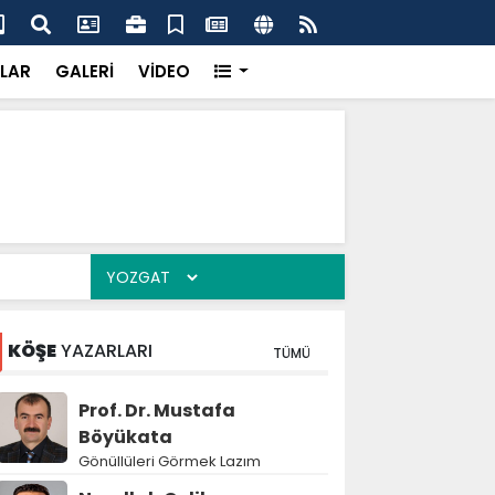
dikkatsizlik büyük felakete dönüşebilir”
Val
LAR
GALERİ
VİDEO
KÖŞE
YAZARLARI
TÜMÜ
Prof. Dr. Mustafa
Böyükata
Gönüllüleri Görmek Lazım