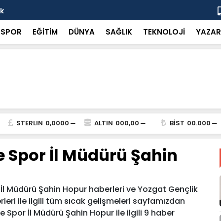
ok
“Küçük bir 
SPOR
EĞİTİM
DÜNYA
SAĞLIK
TEKNOLOJİ
YAZAR
STERLIN
0,0000
ALTIN
000,00
BİST
00.000
e Spor İl Müdürü Şahin
İl Müdürü Şahin Hopur haberleri ve Yozgat Gençlik
eri ile ilgili tüm sıcak gelişmeleri sayfamızdan
e Spor İl Müdürü Şahin Hopur ile ilgili 9 haber