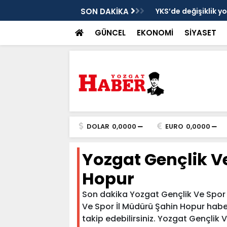
cek
SON DAKİKA
YKS’de değişiklik y
GÜNCEL
EKONOMİ
SİYASET
DOLAR
0,0000
EURO
0,0000
Yozgat Gençlik V
Hopur
Son dakika Yozgat Gençlik Ve Spor 
Ve Spor İl Müdürü Şahin Hopur haberl
takip edebilirsiniz. Yozgat Gençlik V