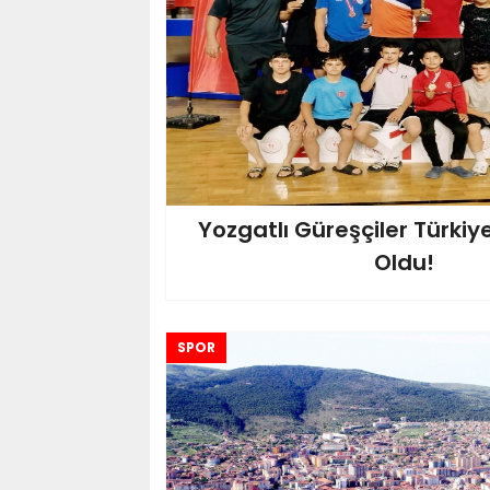
Yozgatlı Güreşçiler Türki
Oldu!
SPOR