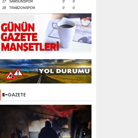
17
SAMSUNSPOR
0
0
18
TRABZONSPOR
0
0
E-
GAZETE