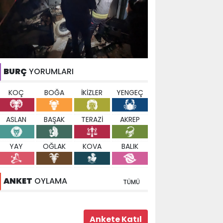
BURÇ
YORUMLARI
KOÇ
BOĞA
İKİZLER
YENGEÇ
ASLAN
BAŞAK
TERAZİ
AKREP
YAY
OĞLAK
KOVA
BALIK
ANKET
OYLAMA
TÜMÜ