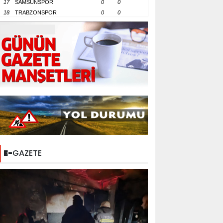
17
SAMSUNSPOR
0
0
18
TRABZONSPOR
0
0
E-
GAZETE