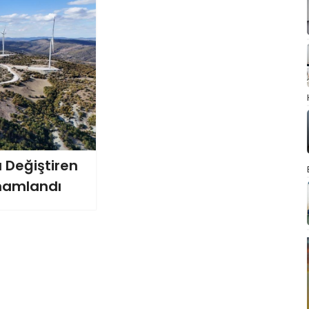
ı Değiştiren
mamlandı