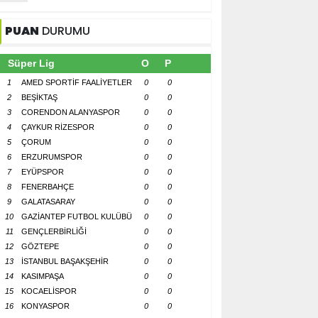
PUAN
DURUMU
Süper Lig
O
P
1
AMED SPORTİF FAALİYETLER
0
0
2
BEŞİKTAŞ
0
0
3
CORENDON ALANYASPOR
0
0
4
ÇAYKUR RİZESPOR
0
0
5
ÇORUM
0
0
6
ERZURUMSPOR
0
0
7
EYÜPSPOR
0
0
8
FENERBAHÇE
0
0
9
GALATASARAY
0
0
10
GAZİANTEP FUTBOL KULÜBÜ
0
0
11
GENÇLERBİRLİĞİ
0
0
12
GÖZTEPE
0
0
13
İSTANBUL BAŞAKŞEHİR
0
0
14
KASIMPAŞA
0
0
15
KOCAELİSPOR
0
0
16
KONYASPOR
0
0