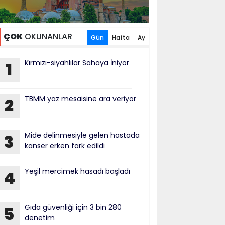
ÇOK
OKUNANLAR
Gün
Hafta
Ay
Kırmızı-siyahlılar Sahaya İniyor
1
TBMM yaz mesaisine ara veriyor
2
Mide delinmesiyle gelen hastada
3
kanser erken fark edildi
Yeşil mercimek hasadı başladı
4
Gıda güvenliği için 3 bin 280
5
denetim