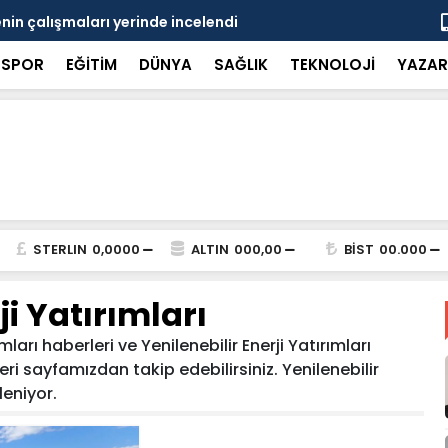
in çalışmaları yerinde incelendi
Karaarslan
SPOR
EĞİTİM
DÜNYA
SAĞLIK
TEKNOLOJİ
YAZAR
STERLIN
0,0000
ALTIN
000,00
BİST
00.000
ji Yatırımları
mları haberleri ve Yenilenebilir Enerji Yatırımları
leri sayfamızdan takip edebilirsiniz. Yenilenebilir
eleniyor.