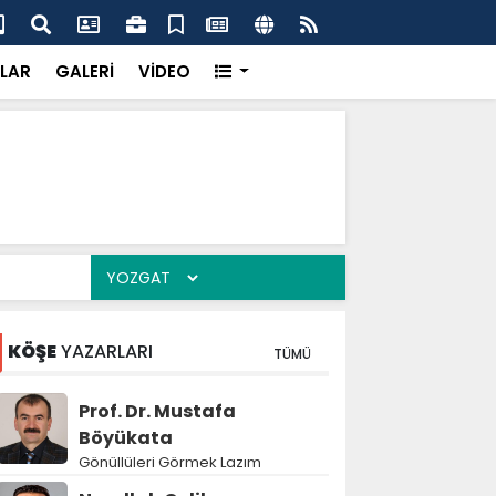
'dan UMKE'ye övgü
Gay
LAR
GALERİ
VİDEO
KÖŞE
YAZARLARI
TÜMÜ
Prof. Dr. Mustafa
Böyükata
Gönüllüleri Görmek Lazım