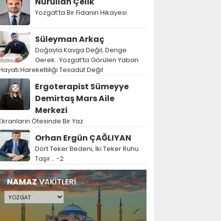
Nurullah Çelik
Yozgat’ta Bir Fidanın Hikayesi
Süleyman Arkaç
Doğayla Kavga Değil, Denge
Gerek: Yozgat’ta Görülen Yaban
Hayatı Hareketliliği Tesadüf Değil
Ergoterapist Sümeyye
Demirtaş Mars Aile
Merkezi
Ekranların Ötesinde Bir Yaz
Orhan Ergün ÇAĞLIYAN
Dört Teker Bedeni, İki Teker Ruhu
Taşır… -2
NAMAZ
VAKİTLERİ