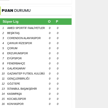
PUAN
DURUMU
Süper Lig
O
P
1
AMED SPORTİF FAALİYETLER
0
0
2
BEŞİKTAŞ
0
0
3
CORENDON ALANYASPOR
0
0
4
ÇAYKUR RİZESPOR
0
0
5
ÇORUM
0
0
6
ERZURUMSPOR
0
0
7
EYÜPSPOR
0
0
8
FENERBAHÇE
0
0
9
GALATASARAY
0
0
10
GAZİANTEP FUTBOL KULÜBÜ
0
0
11
GENÇLERBİRLİĞİ
0
0
12
GÖZTEPE
0
0
13
İSTANBUL BAŞAKŞEHİR
0
0
14
KASIMPAŞA
0
0
15
KOCAELİSPOR
0
0
16
KONYASPOR
0
0