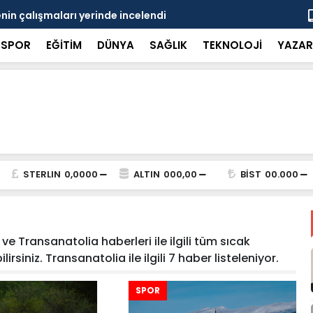
in çalışmaları yerinde incelendi
Karaarslan
SPOR
EĞİTİM
DÜNYA
SAĞLIK
TEKNOLOJİ
YAZAR
STERLIN
0,0000
ALTIN
000,00
BİST
00.000
e Transanatolia haberleri ile ilgili tüm sıcak
siniz. Transanatolia ile ilgili 7 haber listeleniyor.
SPOR