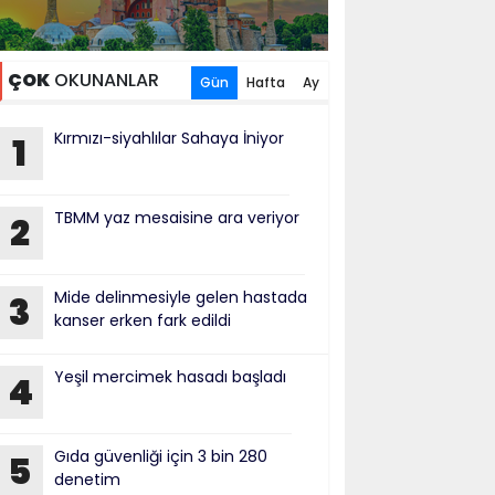
ÇOK
OKUNANLAR
Gün
Hafta
Ay
Kırmızı-siyahlılar Sahaya İniyor
1
TBMM yaz mesaisine ara veriyor
2
Mide delinmesiyle gelen hastada
3
kanser erken fark edildi
Yeşil mercimek hasadı başladı
4
Gıda güvenliği için 3 bin 280
5
denetim