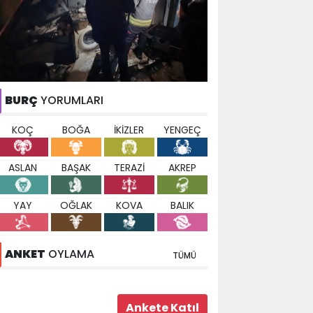
BURÇ
YORUMLARI
KOÇ
BOĞA
İKİZLER
YENGEÇ
ASLAN
BAŞAK
TERAZİ
AKREP
YAY
OĞLAK
KOVA
BALIK
ANKET
OYLAMA
TÜMÜ