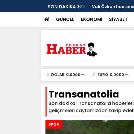
sis
SON DAKİKA
Vali Özkan hastanen
GÜNCEL
EKONOMİ
SİYASET
DOLAR
0,0000
EURO
0,0000
Transanatolia
Son dakika Transanatolia haberleri v
gelişmeleri sayfamızdan takip edebilir
SPOR