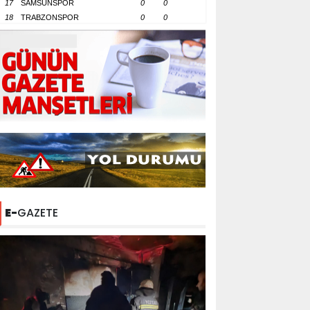
17
SAMSUNSPOR
0
0
18
TRABZONSPOR
0
0
E-
GAZETE