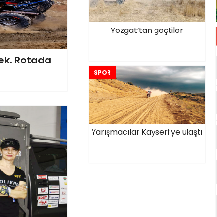
Yozgat’tan geçtiler
cek. Rotada
SPOR
Yarışmacılar Kayseri’ye ulaştı