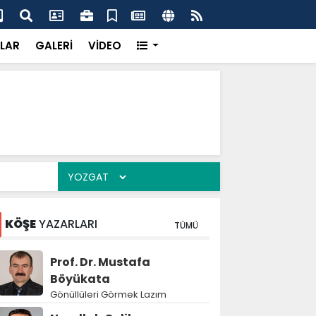
'dan UMKE'ye övgü
Gay
LAR
GALERİ
VİDEO
KÖŞE
YAZARLARI
TÜMÜ
Prof. Dr. Mustafa
Böyükata
Gönüllüleri Görmek Lazım