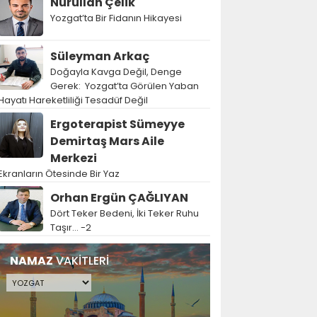
Nurullah Çelik
Yozgat’ta Bir Fidanın Hikayesi
Süleyman Arkaç
Doğayla Kavga Değil, Denge
Gerek: Yozgat’ta Görülen Yaban
Hayatı Hareketliliği Tesadüf Değil
Ergoterapist Sümeyye
Demirtaş Mars Aile
Merkezi
Ekranların Ötesinde Bir Yaz
Orhan Ergün ÇAĞLIYAN
Dört Teker Bedeni, İki Teker Ruhu
Taşır… -2
NAMAZ
VAKİTLERİ