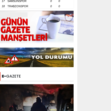
17
SAMSUNSPOR
0
0
18
TRABZONSPOR
0
0
E-
GAZETE