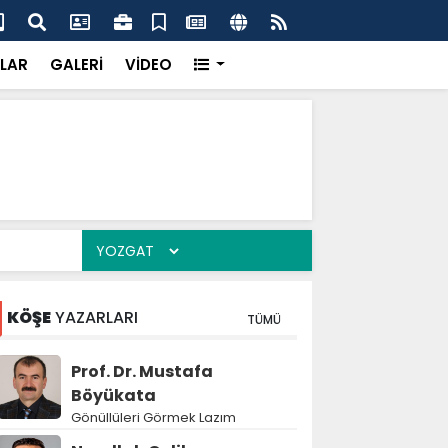
k’ten “Tek Çatı” mesajı
Hed
LAR
GALERİ
VİDEO
KÖŞE
YAZARLARI
TÜMÜ
Prof. Dr. Mustafa
Böyükata
Gönüllüleri Görmek Lazım