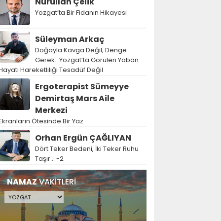
Nurullah Çelik
Yozgat’ta Bir Fidanın Hikayesi
Süleyman Arkaç
Doğayla Kavga Değil, Denge
Gerek: Yozgat’ta Görülen Yaban
Hayatı Hareketliliği Tesadüf Değil
Ergoterapist Sümeyye
Demirtaş Mars Aile
Merkezi
Ekranların Ötesinde Bir Yaz
Orhan Ergün ÇAĞLIYAN
Dört Teker Bedeni, İki Teker Ruhu
Taşır… -2
NAMAZ
VAKİTLERİ