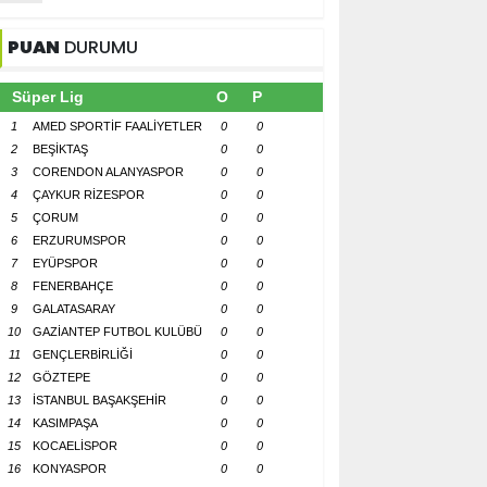
PUAN
DURUMU
Süper Lig
O
P
1
AMED SPORTİF FAALİYETLER
0
0
2
BEŞİKTAŞ
0
0
3
CORENDON ALANYASPOR
0
0
4
ÇAYKUR RİZESPOR
0
0
5
ÇORUM
0
0
6
ERZURUMSPOR
0
0
7
EYÜPSPOR
0
0
8
FENERBAHÇE
0
0
9
GALATASARAY
0
0
10
GAZİANTEP FUTBOL KULÜBÜ
0
0
11
GENÇLERBİRLİĞİ
0
0
12
GÖZTEPE
0
0
13
İSTANBUL BAŞAKŞEHİR
0
0
14
KASIMPAŞA
0
0
15
KOCAELİSPOR
0
0
16
KONYASPOR
0
0