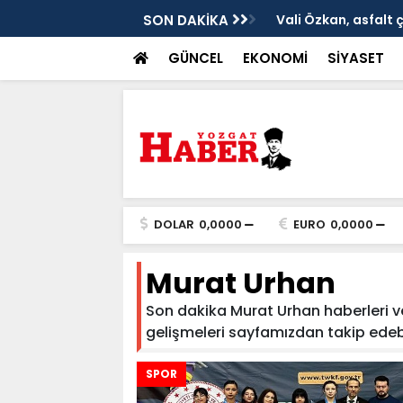
ken tarih
SON DAKİKA
Vali Özkan, asfalt 
GÜNCEL
EKONOMİ
SİYASET
DOLAR
0,0000
EURO
0,0000
Murat Urhan
Son dakika Murat Urhan haberleri ve 
gelişmeleri sayfamızdan takip edebilir
SPOR