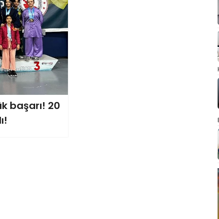
k başarı! 20
ı!