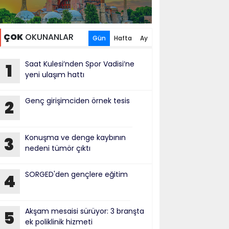
ÇOK
OKUNANLAR
Gün
Hafta
Ay
Saat Kulesi’nden Spor Vadisi’ne
1
yeni ulaşım hattı
Genç girişimciden örnek tesis
2
Konuşma ve denge kaybının
3
nedeni tümör çıktı
SORGED'den gençlere eğitim
4
Akşam mesaisi sürüyor: 3 branşta
5
ek poliklinik hizmeti