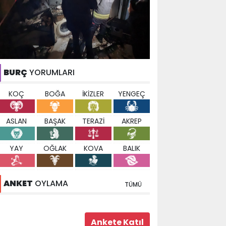
BURÇ
YORUMLARI
KOÇ
BOĞA
İKİZLER
YENGEÇ
ASLAN
BAŞAK
TERAZİ
AKREP
YAY
OĞLAK
KOVA
BALIK
ANKET
OYLAMA
TÜMÜ