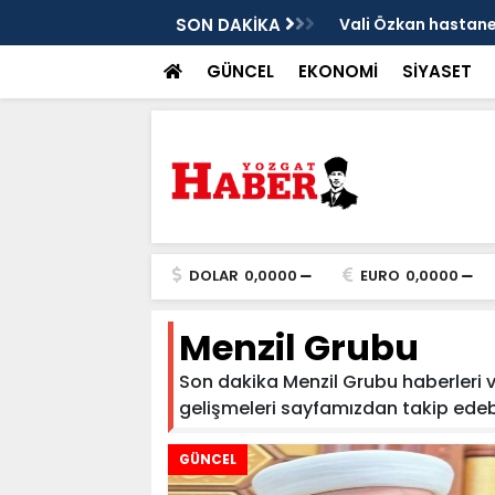
sis
SON DAKİKA
Vali Özkan hastanen
GÜNCEL
EKONOMİ
SİYASET
DOLAR
0,0000
EURO
0,0000
Menzil Grubu
Son dakika Menzil Grubu haberleri ve
gelişmeleri sayfamızdan takip edebilir
GÜNCEL