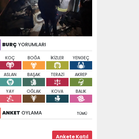
BURÇ
YORUMLARI
KOÇ
BOĞA
İKİZLER
YENGEÇ
ASLAN
BAŞAK
TERAZİ
AKREP
YAY
OĞLAK
KOVA
BALIK
ANKET
OYLAMA
TÜMÜ