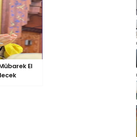
übarek El
lecek