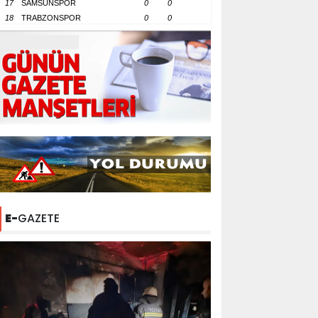
17
SAMSUNSPOR
0
0
18
TRABZONSPOR
0
0
E-
GAZETE