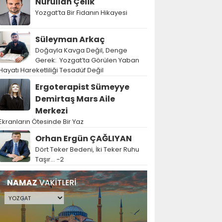
Nurullah Çelik
Yozgat’ta Bir Fidanın Hikayesi
Süleyman Arkaç
Doğayla Kavga Değil, Denge
Gerek: Yozgat’ta Görülen Yaban
Hayatı Hareketliliği Tesadüf Değil
Ergoterapist Sümeyye
Demirtaş Mars Aile
Merkezi
Ekranların Ötesinde Bir Yaz
Orhan Ergün ÇAĞLIYAN
Dört Teker Bedeni, İki Teker Ruhu
Taşır… -2
NAMAZ
VAKİTLERİ