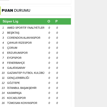
PUAN
DURUMU
Süper Lig
O
P
1
AMED SPORTİF FAALİYETLER
0
0
2
BEŞİKTAŞ
0
0
3
CORENDON ALANYASPOR
0
0
4
ÇAYKUR RİZESPOR
0
0
5
ÇORUM
0
0
6
ERZURUMSPOR
0
0
7
EYÜPSPOR
0
0
8
FENERBAHÇE
0
0
9
GALATASARAY
0
0
10
GAZİANTEP FUTBOL KULÜBÜ
0
0
11
GENÇLERBİRLİĞİ
0
0
12
GÖZTEPE
0
0
13
İSTANBUL BAŞAKŞEHİR
0
0
14
KASIMPAŞA
0
0
15
KOCAELİSPOR
0
0
16
TÜMOSAN KONYASPOR
0
0