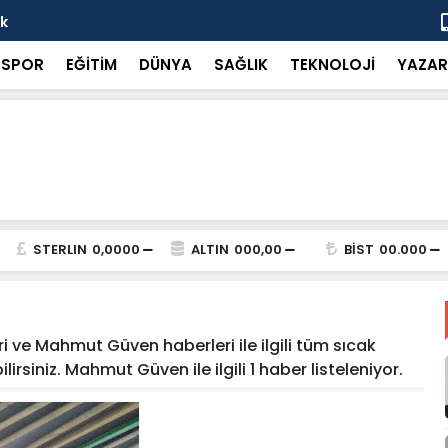
ok
“Küçük bir 
SPOR
EĞİTİM
DÜNYA
SAĞLIK
TEKNOLOJİ
YAZAR
STERLIN
0,0000
ALTIN
000,00
BİST
00.000
ve Mahmut Güven haberleri ile ilgili tüm sıcak
rsiniz. Mahmut Güven ile ilgili 1 haber listeleniyor.