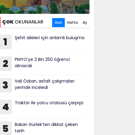
ÇOK
OKUNANLAR
Gün
Hafta
Ay
Şehit aileleri için anlamlı buluşma
1
PMYO’ye 3 Bin 250 öğrenci
2
alınacak
Vali Özkan, asfalt çalışmaları
3
yerinde inceledi
Traktör ile yolcu otobüsü çarpıştı
4
Bakan Gürlek’ten dikkat çeken
5
tarih