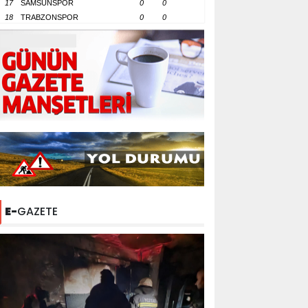
17
SAMSUNSPOR
0
0
18
TRABZONSPOR
0
0
E-
GAZETE