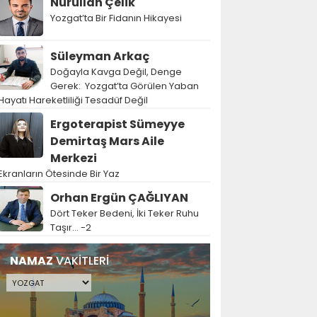
Nurullah Çelik
Yozgat’ta Bir Fidanın Hikayesi
Süleyman Arkaç
Doğayla Kavga Değil, Denge
Gerek: Yozgat’ta Görülen Yaban
Hayatı Hareketliliği Tesadüf Değil
Ergoterapist Sümeyye
Demirtaş Mars Aile
Merkezi
Ekranların Ötesinde Bir Yaz
Orhan Ergün ÇAĞLIYAN
Dört Teker Bedeni, İki Teker Ruhu
Taşır… -2
NAMAZ
VAKİTLERİ