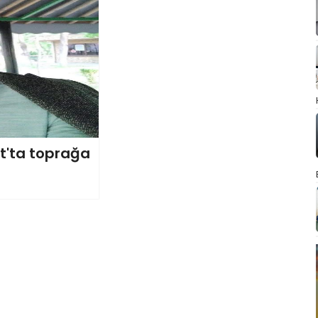
at'ta toprağa