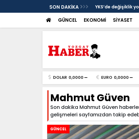
cek
SON DAKİKA
YKS’de değişiklik y
GÜNCEL
EKONOMİ
SİYASET
DOLAR
0,0000
EURO
0,0000
Mahmut Güven
Son dakika Mahmut Güven haberleri 
gelişmeleri sayfamızdan takip edebili
GÜNCEL