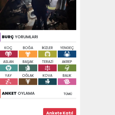
BURÇ
YORUMLARI
KOÇ
BOĞA
İKİZLER
YENGEÇ
ASLAN
BAŞAK
TERAZİ
AKREP
YAY
OĞLAK
KOVA
BALIK
ANKET
OYLAMA
TÜMÜ