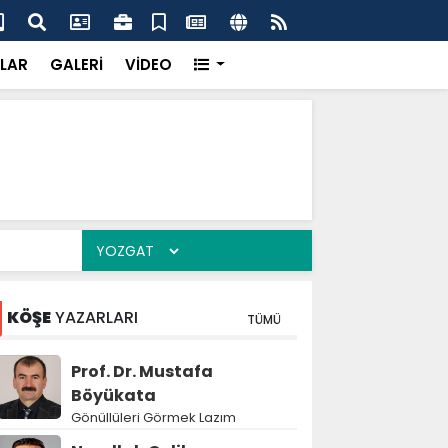
dikkatsizlik büyük felakete dönüşebilir”
Val
LAR
GALERİ
VİDEO
KÖŞE
YAZARLARI
TÜMÜ
Prof. Dr. Mustafa
Böyükata
Gönüllüleri Görmek Lazım