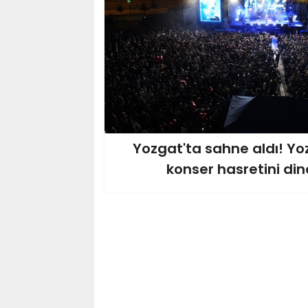
Yozgat'ta sahne aldı! Yoz
konser hasretini dind