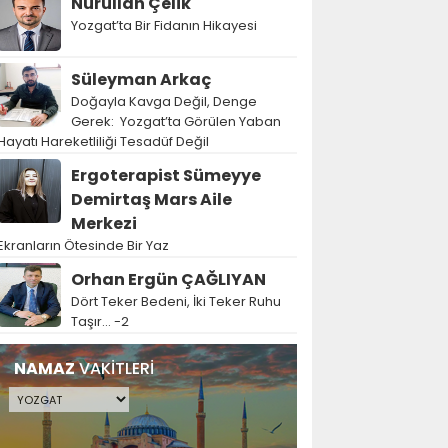
Nurullah Çelik
Yozgat’ta Bir Fidanın Hikayesi
Süleyman Arkaç
Doğayla Kavga Değil, Denge
Gerek: Yozgat’ta Görülen Yaban
Hayatı Hareketliliği Tesadüf Değil
Ergoterapist Sümeyye
Demirtaş Mars Aile
Merkezi
Ekranların Ötesinde Bir Yaz
Orhan Ergün ÇAĞLIYAN
Dört Teker Bedeni, İki Teker Ruhu
Taşır… -2
NAMAZ
VAKİTLERİ