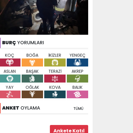
BURÇ
YORUMLARI
KOÇ
BOĞA
İKİZLER
YENGEÇ
ASLAN
BAŞAK
TERAZİ
AKREP
YAY
OĞLAK
KOVA
BALIK
ANKET
OYLAMA
TÜMÜ