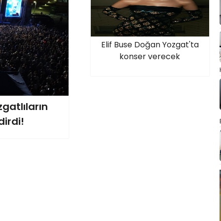
Elif Buse Doğan Yozgat'ta
konser verecek
gatlıların
irdi!