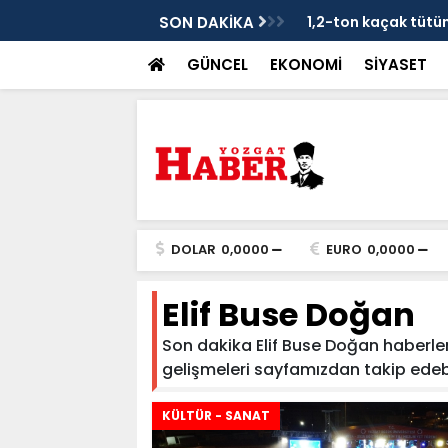
je
SON DAKİKA
1,2-ton kaçak tütün 
GÜNCEL
EKONOMİ
SİYASET
DOLAR
0,0000
EURO
0,0000
Elif Buse Doğan
Son dakika Elif Buse Doğan haberleri 
gelişmeleri sayfamızdan takip edebilir
KÜLTÜR - SANAT