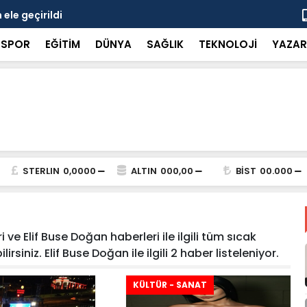
ele geçirildi
8 kişiye ka
SPOR
EĞİTİM
DÜNYA
SAĞLIK
TEKNOLOJİ
YAZAR
STERLIN
0,0000
ALTIN
000,00
BİST
00.000
ve Elif Buse Doğan haberleri ile ilgili tüm sıcak
siniz. Elif Buse Doğan ile ilgili 2 haber listeleniyor.
KÜLTÜR - SANAT