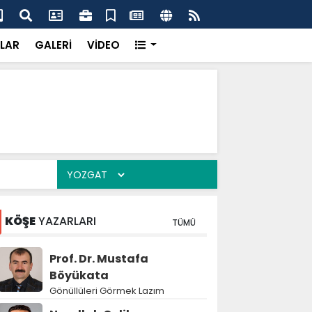
çak kazı baskını
Jan
LAR
GALERİ
VİDEO
KÖŞE
YAZARLARI
TÜMÜ
Prof. Dr. Mustafa
Böyükata
Gönüllüleri Görmek Lazım