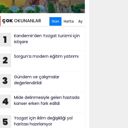
ÇOK
OKUNANLAR
Gün
Hafta
Ay
Kandemir’den Yozgat turizmi için
1
istişare
Sorgun’a modern eğitim yatırımı
2
Gündem ve çalışmalar
3
değerlendirildi
Mide delinmesiyle gelen hastada
4
kanser erken fark edildi
Yozgat için iklim değişikliği yol
5
haritası hazırlanıyor