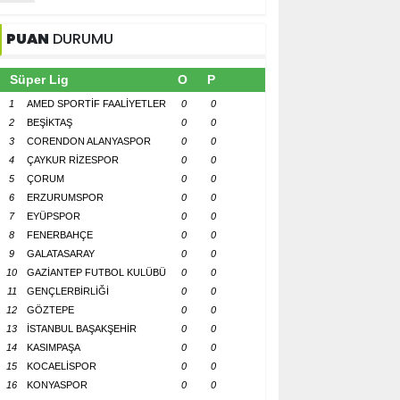
PUAN
DURUMU
Süper Lig
O
P
1
AMED SPORTİF FAALİYETLER
0
0
2
BEŞİKTAŞ
0
0
3
CORENDON ALANYASPOR
0
0
4
ÇAYKUR RİZESPOR
0
0
5
ÇORUM
0
0
6
ERZURUMSPOR
0
0
7
EYÜPSPOR
0
0
8
FENERBAHÇE
0
0
9
GALATASARAY
0
0
10
GAZİANTEP FUTBOL KULÜBÜ
0
0
11
GENÇLERBİRLİĞİ
0
0
12
GÖZTEPE
0
0
13
İSTANBUL BAŞAKŞEHİR
0
0
14
KASIMPAŞA
0
0
15
KOCAELİSPOR
0
0
16
KONYASPOR
0
0