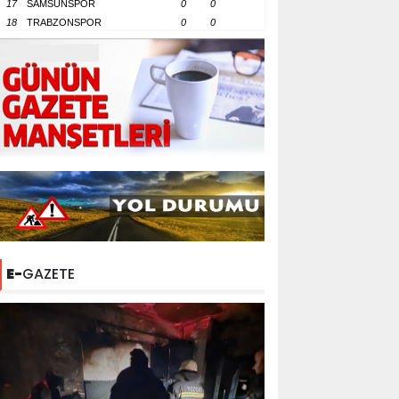
17
SAMSUNSPOR
0
0
18
TRABZONSPOR
0
0
E-
GAZETE