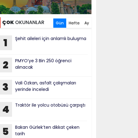
ÇOK
OKUNANLAR
Gün
Hafta
Ay
Şehit aileleri için anlamlı buluşma
1
PMYO’ye 3 Bin 250 öğrenci
2
alınacak
Vali Özkan, asfalt çalışmaları
3
yerinde inceledi
Traktör ile yolcu otobüsü çarpıştı
4
Bakan Gürlek’ten dikkat çeken
5
tarih