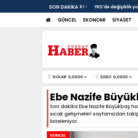
cek
SON DAKİKA
YKS’de değişiklik y
GÜNCEL
EKONOMİ
SİYASET
DOLAR
0,0000
EURO
0,0000
Ebe Nazife Büyü
Son dakika Ebe Nazife Büyükbaş haber
sıcak gelişmeleri sayfamızdan takip e
listeleniyor.
GÜNCEL