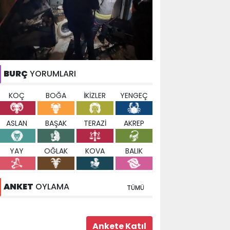
BURÇ
YORUMLARI
KOÇ
BOĞA
İKİZLER
YENGEÇ
ASLAN
BAŞAK
TERAZİ
AKREP
YAY
OĞLAK
KOVA
BALIK
ANKET
OYLAMA
TÜMÜ