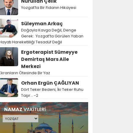
Nurullah Çelik
Yozgat’ta Bir Fidanın Hikayesi
Süleyman Arkaç
Doğayla Kavga Değil, Denge
Gerek: Yozgat’ta Görülen Yaban
Hayatı Hareketliliği Tesadüf Değil
Ergoterapist Sümeyye
Demirtaş Mars Aile
Merkezi
Ekranların Ötesinde Bir Yaz
Orhan Ergün ÇAĞLIYAN
Dört Teker Bedeni, İki Teker Ruhu
Taşır… -2
NAMAZ
VAKİTLERİ