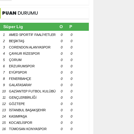
PUAN
DURUMU
Süper Lig
O
P
1
AMED SPORTİF FAALİYETLER
0
0
2
BEŞİKTAŞ
0
0
3
CORENDON ALANYASPOR
0
0
4
ÇAYKUR RİZESPOR
0
0
5
ÇORUM
0
0
6
ERZURUMSPOR
0
0
7
EYÜPSPOR
0
0
8
FENERBAHÇE
0
0
9
GALATASARAY
0
0
10
GAZİANTEP FUTBOL KULÜBÜ
0
0
11
GENÇLERBİRLİĞİ
0
0
12
GÖZTEPE
0
0
13
İSTANBUL BAŞAKŞEHİR
0
0
14
KASIMPAŞA
0
0
15
KOCAELİSPOR
0
0
16
TÜMOSAN KONYASPOR
0
0