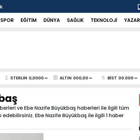
ok
“Küçük bir 
SPOR
EĞİTİM
DÜNYA
SAĞLIK
TEKNOLOJİ
YAZAR
STERLIN
0,0000
ALTIN
000,00
BİST
00.000
kbaş
leri ve Ebe Nazife Büyükbaş haberleri ile ilgili tüm
debilirsiniz. Ebe Nazife Büyükbaş ile ilgili 1 haber