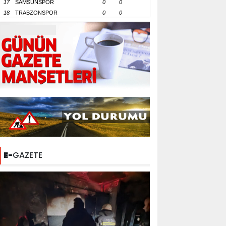
17
SAMSUNSPOR
0
0
18
TRABZONSPOR
0
0
E-
GAZETE