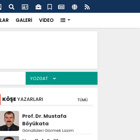
dikkatsizlik büyük felakete dönüşebilir”
Val
LAR
GALERİ
VİDEO
KÖŞE
YAZARLARI
TÜMÜ
Prof. Dr. Mustafa
Böyükata
Gönüllüleri Görmek Lazım