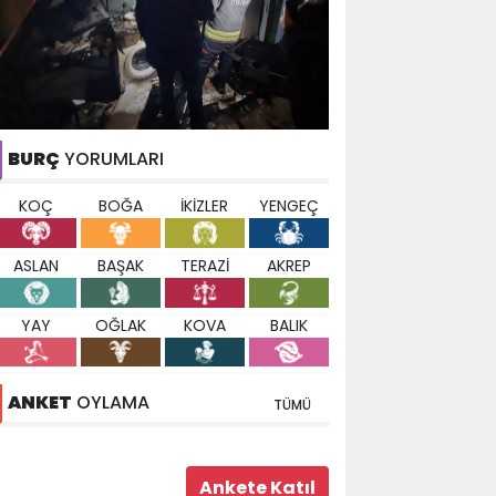
BURÇ
YORUMLARI
KOÇ
BOĞA
İKİZLER
YENGEÇ
ASLAN
BAŞAK
TERAZİ
AKREP
YAY
OĞLAK
KOVA
BALIK
ANKET
OYLAMA
TÜMÜ