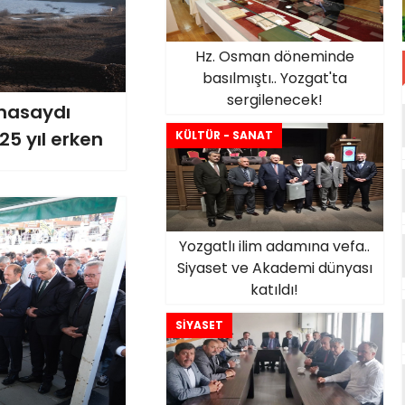
Hz. Osman döneminde
basılmıştı.. Yozgat'ta
sergilenecek!
lmasaydı
25 yıl erken
KÜLTÜR - SANAT
Yozgatlı ilim adamına vefa..
Siyaset ve Akademi dünyası
katıldı!
SİYASET