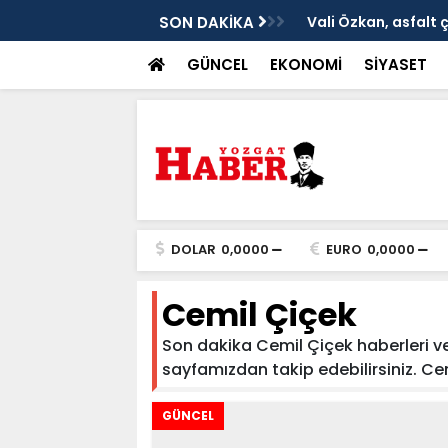
ken tarih
SON DAKİKA
Vali Özkan, asfalt 
GÜNCEL
EKONOMİ
SİYASET
DOLAR
0,0000
EURO
0,0000
Cemil Çiçek
Son dakika Cemil Çiçek haberleri ve 
sayfamızdan takip edebilirsiniz. Cemil
GÜNCEL