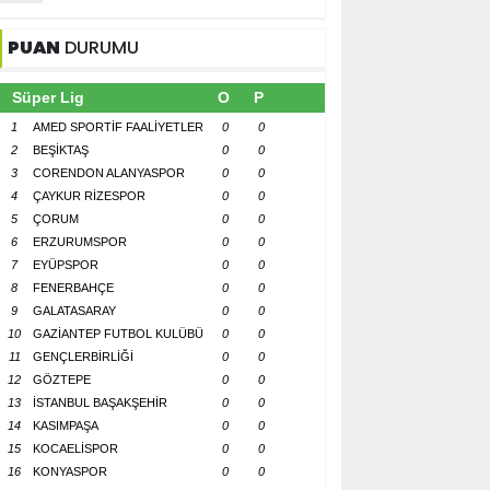
PUAN
DURUMU
Süper Lig
O
P
1
AMED SPORTİF FAALİYETLER
0
0
2
BEŞİKTAŞ
0
0
3
CORENDON ALANYASPOR
0
0
4
ÇAYKUR RİZESPOR
0
0
5
ÇORUM
0
0
6
ERZURUMSPOR
0
0
7
EYÜPSPOR
0
0
8
FENERBAHÇE
0
0
9
GALATASARAY
0
0
10
GAZİANTEP FUTBOL KULÜBÜ
0
0
11
GENÇLERBİRLİĞİ
0
0
12
GÖZTEPE
0
0
13
İSTANBUL BAŞAKŞEHİR
0
0
14
KASIMPAŞA
0
0
15
KOCAELİSPOR
0
0
16
KONYASPOR
0
0