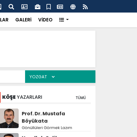
k’ten “Tek Çatı” mesajı
Hed
LAR
GALERİ
VİDEO
KÖŞE
YAZARLARI
TÜMÜ
Prof. Dr. Mustafa
Böyükata
Gönüllüleri Görmek Lazım