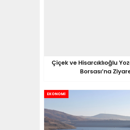
Çiçek ve Hisarcıklıoğlu Yo
Borsası’na Ziyar
EKONOMİ