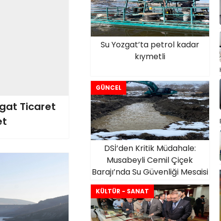
Su Yozgat’ta petrol kadar
kıymetli
GÜNCEL
zgat Ticaret
et
DSİ’den Kritik Müdahale:
Musabeyli Cemil Çiçek
Barajı’nda Su Güvenliği Mesaisi
KÜLTÜR - SANAT