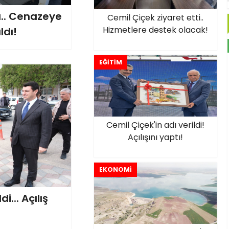
ü.. Cenazeye
Cemil Çiçek ziyaret etti..
Hizmetlere destek olacak!
ldı!
EĞİTİM
Cemil Çiçek'in adı verildi!
Açılışını yaptı!
EKONOMİ
... Açılış