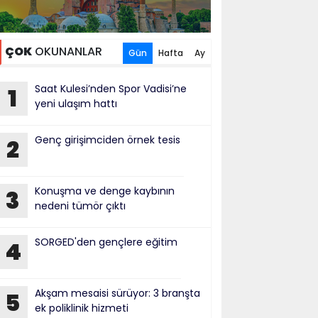
ÇOK
OKUNANLAR
Gün
Hafta
Ay
Saat Kulesi’nden Spor Vadisi’ne
1
yeni ulaşım hattı
Genç girişimciden örnek tesis
2
Konuşma ve denge kaybının
3
nedeni tümör çıktı
SORGED'den gençlere eğitim
4
Akşam mesaisi sürüyor: 3 branşta
5
ek poliklinik hizmeti