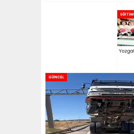
EĞİTİM
Yozgat
GÜNCEL