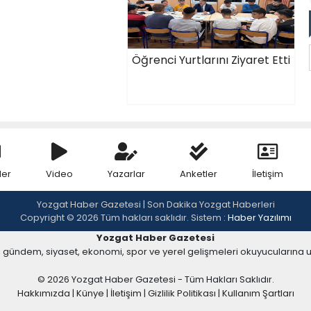
Öğrenci Yurtlarını Ziyaret Etti
ler
Video
Yazarlar
Anketler
İletişim
Yozgat Haber Gazetesi | Son Dakika Yozgat Haberleri
Copyright © 2026 Tüm hakları saklıdır. Sistem :
Haber Yazılımı
Yozgat Haber Gazetesi
, gündem, siyaset, ekonomi, spor ve yerel gelişmeleri okuyucularına 
© 2026 Yozgat Haber Gazetesi - Tüm Hakları Saklıdır.
Hakkımızda
|
Künye
|
İletişim
|
Gizlilik Politikası
|
Kullanım Şartları