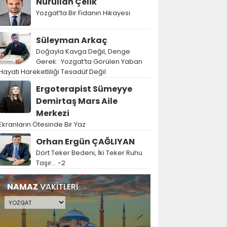
Nurullah Çelik
Yozgat’ta Bir Fidanın Hikayesi
Süleyman Arkaç
Doğayla Kavga Değil, Denge
Gerek: Yozgat’ta Görülen Yaban
Hayatı Hareketliliği Tesadüf Değil
Ergoterapist Sümeyye
Demirtaş Mars Aile
Merkezi
Ekranların Ötesinde Bir Yaz
Orhan Ergün ÇAĞLIYAN
Dört Teker Bedeni, İki Teker Ruhu
Taşır… -2
NAMAZ
VAKİTLERİ