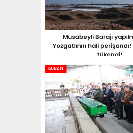
Musabeyli Barajı yapı
Yozgatlının hali perişandı! 
tükendi!
GÜNCEL