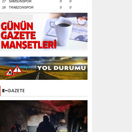
17
SAMSUNSPOR
0
0
18
TRABZONSPOR
0
0
E-
GAZETE