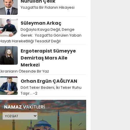
Nurullah Çelik
Yozgat’ta Bir Fidanın Hikayesi
Süleyman Arkaç
Doğayla Kavga Değil, Denge
Gerek: Yozgat’ta Görülen Yaban
Hayatı Hareketliliği Tesadüf Değil
Ergoterapist Sümeyye
Demirtaş Mars Aile
Merkezi
Ekranların Ötesinde Bir Yaz
Orhan Ergün ÇAĞLIYAN
Dört Teker Bedeni, İki Teker Ruhu
Taşır… -2
NAMAZ
VAKİTLERİ