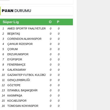
PUAN
DURUMU
Süper Lig
O
P
1
AMED SPORTİF FAALİYETLER
0
0
2
BEŞİKTAŞ
0
0
3
CORENDON ALANYASPOR
0
0
4
ÇAYKUR RİZESPOR
0
0
5
ÇORUM
0
0
6
ERZURUMSPOR
0
0
7
EYÜPSPOR
0
0
8
FENERBAHÇE
0
0
9
GALATASARAY
0
0
10
GAZİANTEP FUTBOL KULÜBÜ
0
0
11
GENÇLERBİRLİĞİ
0
0
12
GÖZTEPE
0
0
13
İSTANBUL BAŞAKŞEHİR
0
0
14
KASIMPAŞA
0
0
15
KOCAELİSPOR
0
0
16
TÜMOSAN KONYASPOR
0
0