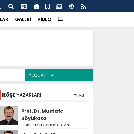
dikkatsizlik büyük felakete dönüşebilir”
Val
LAR
GALERİ
VİDEO
KÖŞE
YAZARLARI
TÜMÜ
Prof. Dr. Mustafa
Böyükata
Gönüllüleri Görmek Lazım