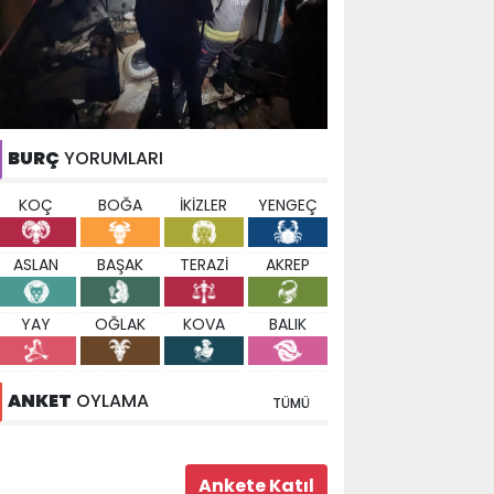
BURÇ
YORUMLARI
KOÇ
BOĞA
İKİZLER
YENGEÇ
ASLAN
BAŞAK
TERAZİ
AKREP
YAY
OĞLAK
KOVA
BALIK
ANKET
OYLAMA
TÜMÜ