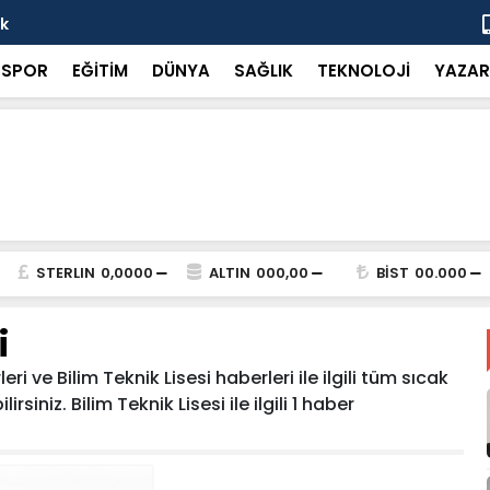
ok
“Küçük bir 
SPOR
EĞİTİM
DÜNYA
SAĞLIK
TEKNOLOJİ
YAZAR
STERLIN
0,0000
ALTIN
000,00
BİST
00.000
i
ri ve Bilim Teknik Lisesi haberleri ile ilgili tüm sıcak
siniz. Bilim Teknik Lisesi ile ilgili 1 haber