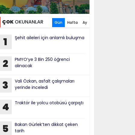
ÇOK
OKUNANLAR
Gün
Hafta
Ay
Şehit aileleri için anlamlı buluşma
1
PMYO’ye 3 Bin 250 öğrenci
2
alınacak
Vali Özkan, asfalt çalışmaları
3
yerinde inceledi
Traktör ile yolcu otobüsü çarpıştı
4
Bakan Gürlek’ten dikkat çeken
5
tarih