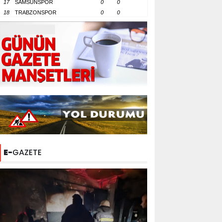
17
SAMSUNSPOR
0
0
18
TRABZONSPOR
0
0
E-
GAZETE