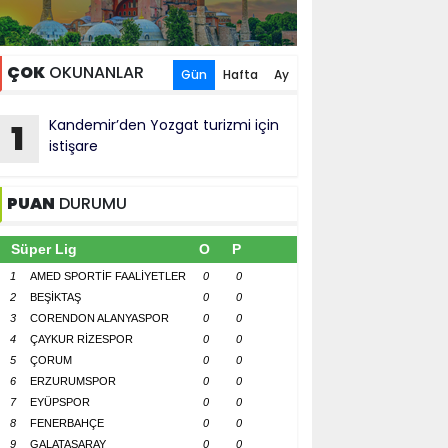
ÇOK
OKUNANLAR
Gün
Hafta
Ay
Kandemir’den Yozgat turizmi için
1
istişare
PUAN
DURUMU
Süper Lig
O
P
1
AMED SPORTİF FAALİYETLER
0
0
2
BEŞİKTAŞ
0
0
3
CORENDON ALANYASPOR
0
0
4
ÇAYKUR RİZESPOR
0
0
5
ÇORUM
0
0
6
ERZURUMSPOR
0
0
7
EYÜPSPOR
0
0
8
FENERBAHÇE
0
0
9
GALATASARAY
0
0