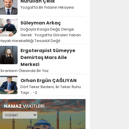
Nurullah Çelik
Yozgat’ta Bir Fidanın Hikayesi
Süleyman Arkaç
Doğayla Kavga Değil, Denge
Gerek: Yozgat’ta Görülen Yaban
Hayatı Hareketliliği Tesadüf Değil
Ergoterapist Sümeyye
Demirtaş Mars Aile
Merkezi
Ekranların Ötesinde Bir Yaz
Orhan Ergün ÇAĞLIYAN
Dört Teker Bedeni, İki Teker Ruhu
Taşır… -2
NAMAZ
VAKİTLERİ