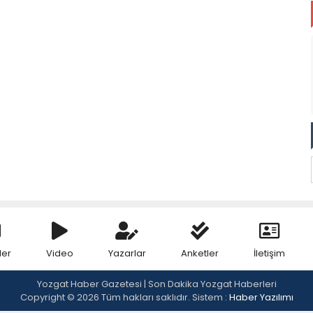
ler
Video
Yazarlar
Anketler
İletişim
Yozgat Haber Gazetesi | Son Dakika Yozgat Haberleri
Copyright © 2026 Tüm hakları saklıdır. Sistem :
Haber Yazılımı