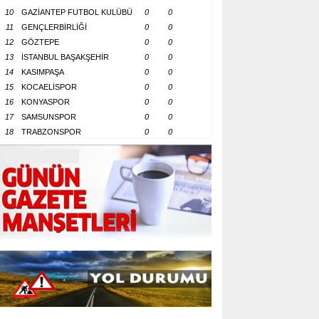
10
GAZİANTEP FUTBOL KULÜBÜ
0
0
11
GENÇLERBİRLİĞİ
0
0
12
GÖZTEPE
0
0
13
İSTANBUL BAŞAKŞEHİR
0
0
14
KASIMPAŞA
0
0
15
KOCAELİSPOR
0
0
16
KONYASPOR
0
0
17
SAMSUNSPOR
0
0
18
TRABZONSPOR
0
0