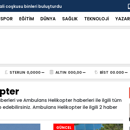
ali coşkusu binleri buluşturdu
Zam oranı y
SPOR
EĞİTİM
DÜNYA
SAĞLIK
TEKNOLOJİ
YAZAR
STERLIN
0,0000
ALTIN
000,00
BİST
00.000
pter
rleri ve Ambulans Helikopter haberleri ile ilgili tüm
edebilirsiniz. Ambulans Helikopter ile ilgili 2 haber
GÜNCEL