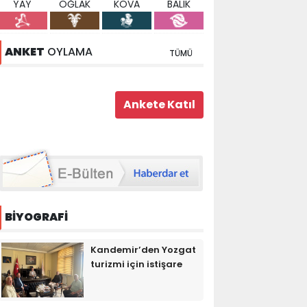
YAY
OĞLAK
KOVA
BALIK
ANKET
OYLAMA
TÜMÜ
BİYOGRAFİ
Kandemir’den Yozgat
turizmi için istişare