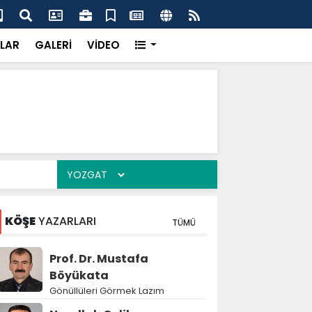
üzde 8'e yaklaştı
Ağu
LAR
GALERİ
VİDEO
KÖŞE
YAZARLARI
TÜMÜ
Prof. Dr. Mustafa
Böyükata
Gönüllüleri Görmek Lazım